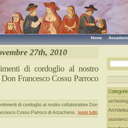
Home
Accademi
vembre 27th, 2010
timenti di cordoglio al nostro
e Don Francesco Cossu Parroco
Categorie
archeolog
entimenti di cordoglio al nostro collaboratore Don
Architettu
ancesco Cossu Parroco di Arzachena
.
leggi tutto
assistenz