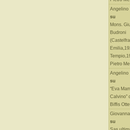
Angelino
su
Mons. Gi
Budroni
(Castelfr
Emilia,19
Tempio,19
Pietro Me
Angelino
su
“Eva Mam
Calvino” 
Biffis Ottel
Giovanna
su
Sas ultim