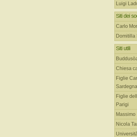
Luigi Lad
Siti dei so
Carlo Mor
Domitilla
Siti utili
Buddusò
Chiesa ca
Figlie Car
Sardegn
Figlie del
Parigi
Massimo 
Nicola T
Universit