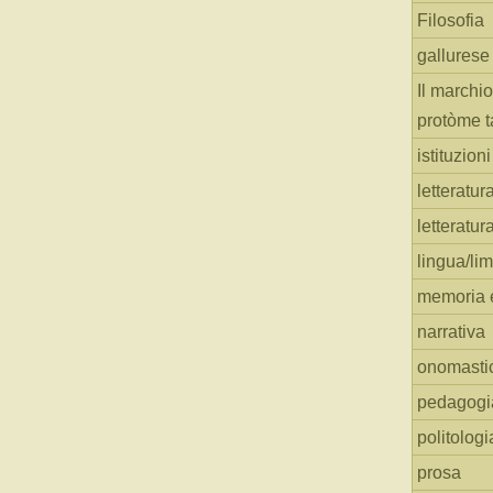
Filosofia
gallurese
Il marchio
protòme t
istituzion
letteratur
letteratur
lingua/li
memoria e
narrativa
onomasti
pedagogi
politologi
prosa