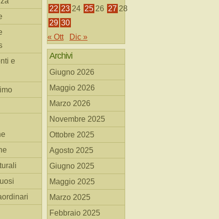
nza
22
23
24
25
26
27
28
e
29
30
e
« Ott
Dic »
s
Archivi
nti e
Giugno 2026
Maggio 2026
simo
Marzo 2026
Novembre 2025
he
Ottobre 2025
ne
Agosto 2025
turali
Giugno 2025
tuosi
Maggio 2025
aordinari
Marzo 2025
Febbraio 2025