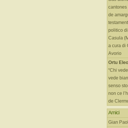
cantones 
de amarg
testament
politico d
Casula (
a cura di
Avorio
Ortu Ele
“Chi vede
vede bianc
senso sto
non ce l’
de Clerm
Amici
Gian Paol