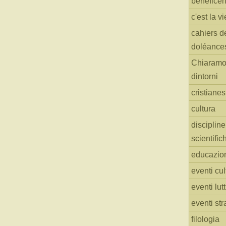
benefice
c'est la vi
cahiers d
doléance
Chiaramo
dintorni
cristiane
cultura
discipline
scientific
educazio
eventi cul
eventi lut
eventi str
filologia