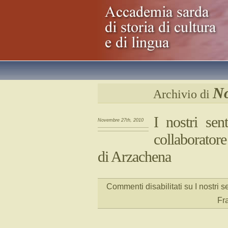
No
Archivio di
I nostri sen
Novembre 27th, 2010
collaborator
di Arzachena
Commenti disabilitati
su I nostri s
Fr