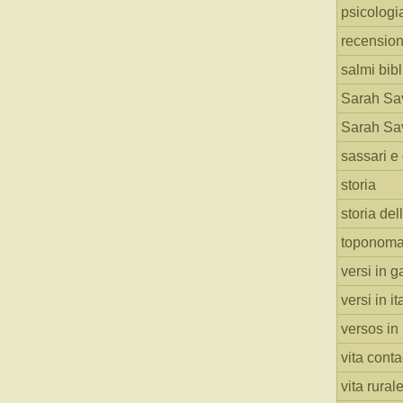
psicologi
recension
salmi bibl
Sarah Sav
Sarah Sav
sassari e 
storia
storia del
toponoma
versi in g
versi in i
versos in
vita cont
vita rural