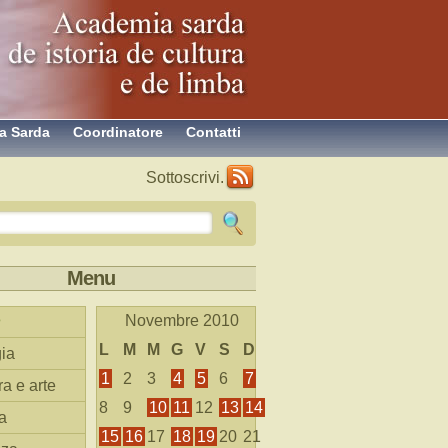
a Sarda
Coordinatore
Contatti
Sottoscrivi.
Menu
Novembre 2010
L
M
M
G
V
S
D
ia
1
2
3
4
5
6
7
ra e arte
8
9
10
11
12
13
14
a
15
16
17
18
19
20
21