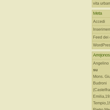
vita urba
Meta
Accedi
Inserimen
Feed dei
WordPres
Arrejonos
Angelino
su
Mons. Gi
Budroni
(Castelfr
Emilia,19
Tempio,19
Pietro Me