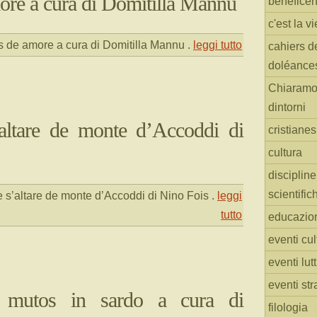
re a cura di Domitilla Mannu
benefice
c'est la vi
 de amore a cura di Domitilla Mannu
.
leggi tutto
cahiers d
doléance
Chiaramo
dintorni
altare de monte d’Accoddi di
cristiane
cultura
discipline
scientific
 s’altare de monte d’Accoddi di Nino Fois
.
leggi
tutto
educazio
eventi cul
eventi lut
eventi str
i mutos in sardo a cura di
filologia