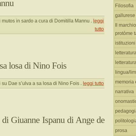
annu
Filosofia
gallurese
 mutos in sardo a cura di Domitilla Mannu
.
leggi
Il marchio
tutto
protòme t
istituzion
letteratur
letteratur
sa losa di Nino Fois
lingua/li
memoria e
i
su Dae s’ulva a sa losa di Nino Fois
.
leggi tutto
narrativa
onomasti
pedagogi
e di Giuanne Ispanu di Ange de
politologi
prosa