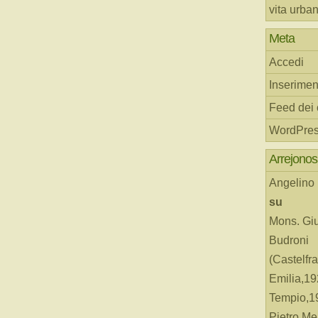
vita urba
Meta
Accedi
Inserimen
Feed dei
WordPres
Arrejonos
Angelino
su
Mons. Gi
Budroni
(Castelfr
Emilia,19
Tempio,19
Pietro Me