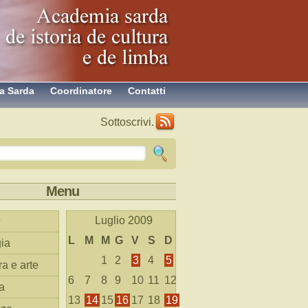
a Sarda
Coordinatore
Contatti
Sottoscrivi.
Menu
Luglio 2009
L
M
M
G
V
S
D
ia
1
2
3
4
5
ra e arte
6
7
8
9
10
11
12
a
13
14
15
16
17
18
19