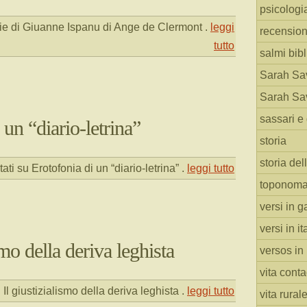
psicologi
ie di Giuanne Ispanu di Ange de Clermont
.
leggi
recension
tutto
salmi bibl
Sarah Sav
Sarah Sav
sassari e 
 un “diario-letrina”
storia
storia del
ati
su Erotofonia di un “diario-letrina”
.
leggi tutto
toponoma
versi in g
versi in i
smo della deriva leghista
versos in
vita cont
 Il giustizialismo della deriva leghista
.
leggi tutto
vita rural