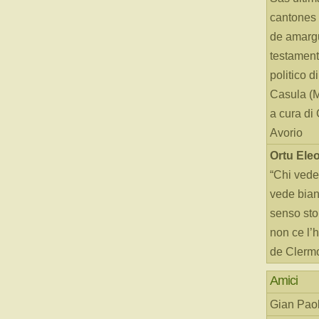
cantones 
de amarg
testament
politico d
Casula (
a cura di
Avorio
Ortu Ele
“Chi vede
vede bianc
senso sto
non ce l’
de Clerm
Amici
Gian Paol