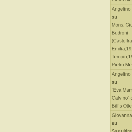
Angelino
su
Mons. Gi
Budroni
(Castelfr
Emilia,19
Tempio,19
Pietro Me
Angelino
su
“Eva Mam
Calvino” 
Biffis Ottel
Giovanna
su
Sas ultim