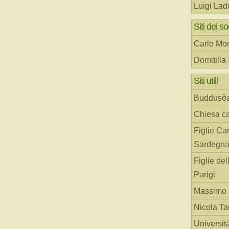
Luigi Lad
Siti dei so
Carlo Mor
Domitilla
Siti utili
Buddusò
Chiesa ca
Figlie Car
Sardegn
Figlie del
Parigi
Massimo 
Nicola T
Universit