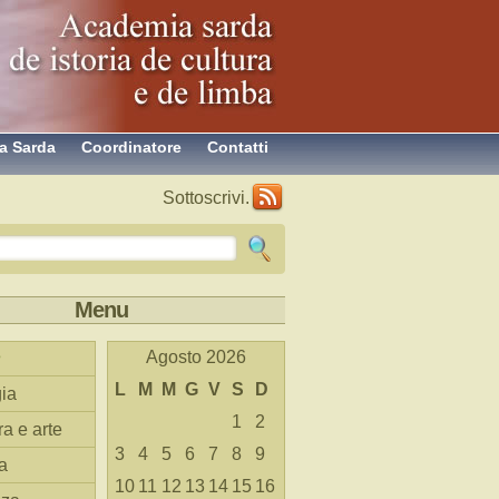
a Sarda
Coordinatore
Contatti
Sottoscrivi.
Menu
Agosto 2026
L
M
M
G
V
S
D
ia
1
2
ra e arte
3
4
5
6
7
8
9
a
10
11
12
13
14
15
16