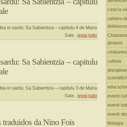
sardu: Sa Sabientzia – capitulu
benefice
ale
c'est la vi
cahiers d
doléance
ia in sardu: Sa Sabientzia – capitulu 4 de Maria
Sale
.
leggi tutto
Chiaramo
dintorni
cristiane
sardu: Sa Sabientzia – capitulu
cultura
ale
discipline
scientific
educazio
ia in sardu: Sa Sabientzia – capitulu 3 de Maria
Sale
.
leggi tutto
eventi cul
eventi lut
eventi str
traduidos da Nino Fois
filologia