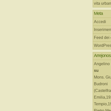
vita urba
Meta
Accedi
Inserimen
Feed dei
WordPres
Arrejonos
Angelino
su
Mons. Gi
Budroni
(Castelfr
Emilia,19
Tempio,19
Pietro Me