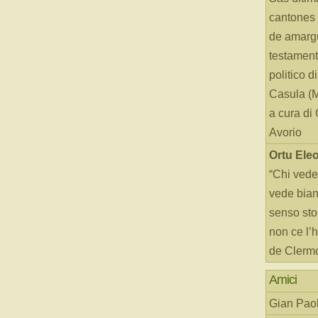
cantones 
de amarg
testament
politico d
Casula (
a cura di
Avorio
Ortu Ele
“Chi vede
vede bianc
senso sto
non ce l’
de Clerm
Amici
Gian Paol