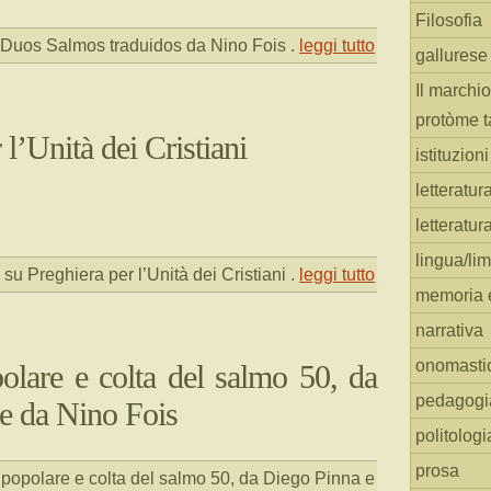
Filosofia
Duos Salmos traduidos da Nino Fois
.
leggi tutto
gallurese
Il marchio
protòme t
 l’Unità dei Cristiani
istituzion
letteratur
letteratur
lingua/li
su Preghiera per l’Unità dei Cristiani
.
leggi tutto
memoria e
narrativa
onomasti
olare e colta del salmo 50, da
pedagogi
e da Nino Fois
politologi
prosa
popolare e colta del salmo 50, da Diego Pinna e