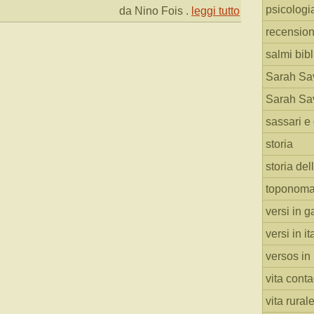
psicologi
da Nino Fois
.
leggi tutto
recension
salmi bibl
Sarah Sav
Sarah Sav
sassari e 
storia
storia del
toponoma
versi in g
versi in i
versos in
vita cont
vita rural