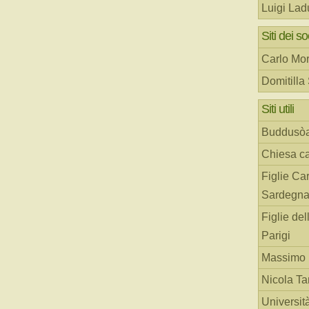
Luigi Lad
Siti dei so
Carlo Mor
Domitilla
Siti utili
Buddusò
Chiesa ca
Figlie Car
Sardegn
Figlie del
Parigi
Massimo 
Nicola T
Universit