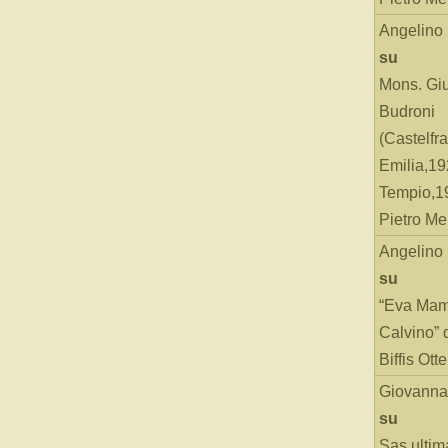
Angelino
su
Mons. Gi
Budroni
(Castelfr
Emilia,19
Tempio,19
Pietro Me
Angelino
su
“Eva Mam
Calvino” 
Biffis Ottel
Giovanna
su
Sas ultim