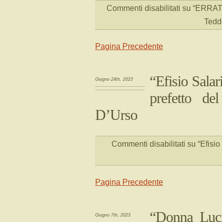
Commenti disabilitati
su “ERRATA
Tedd
Pagina Precedente
“Efisio Salar
Giugno 24th, 2023
prefetto de
D’Urso
Commenti disabilitati
su “Efisio
Pagina Precedente
“Donna Lucia
Giugno 7th, 2023