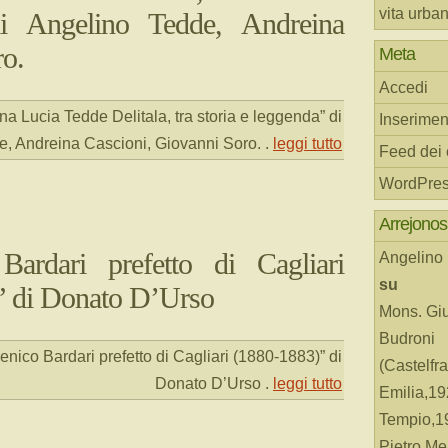
vita urba
i Angelino Tedde, Andreina
ro.
Meta
Accedi
a Lucia Tedde Delitala, tra storia e leggenda” di
Inserimen
e, Andreina Cascioni, Giovanni Soro.
.
leggi tutto
Feed dei
WordPres
Arrejonos
ardari prefetto di Cagliari
Angelino
su
” di Donato D’Urso
Mons. Gi
Budroni
nico Bardari prefetto di Cagliari (1880-1883)” di
(Castelfr
Donato D’Urso
.
leggi tutto
Emilia,19
Tempio,19
Pietro Me