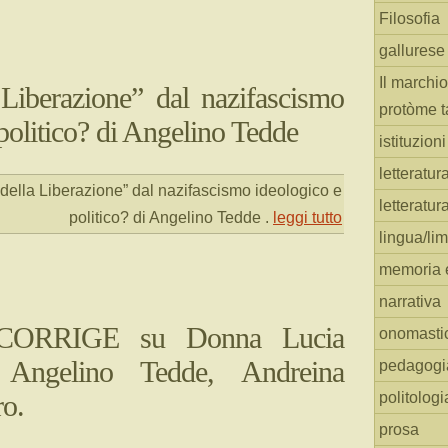
Filosofia
gallurese
Il marchio
 Liberazione” dal nazifascismo
protòme t
politico? di Angelino Tedde
istituzion
letteratur
della Liberazione” dal nazifascismo ideologico e
letteratur
politico? di Angelino Tedde
.
leggi tutto
lingua/li
memoria e
narrativa
CORRIGE su Donna Lucia
onomasti
Angelino Tedde, Andreina
pedagogi
ro.
politologi
prosa