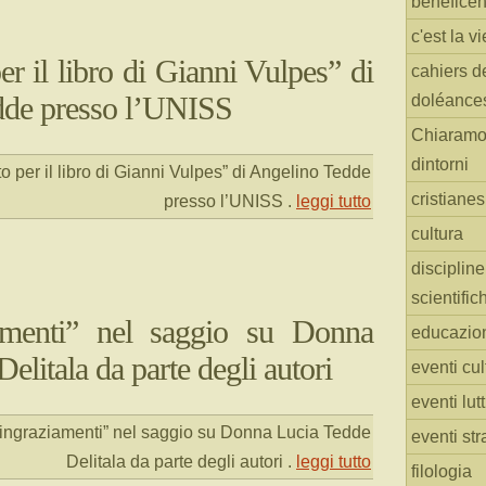
benefice
c'est la vi
er il libro di Gianni Vulpes” di
cahiers d
dde presso l’UNISS
doléance
Chiaramo
dintorni
o per il libro di Gianni Vulpes” di Angelino Tedde
cristiane
presso l’UNISS
.
leggi tutto
cultura
discipline
scientific
amenti” nel saggio su Donna
educazio
elitala da parte degli autori
eventi cul
eventi lut
Ringraziamenti” nel saggio su Donna Lucia Tedde
eventi str
Delitala da parte degli autori
.
leggi tutto
filologia