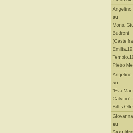
Angelino
su
Mons. Gi
Budroni
(Castelfr
Emilia,19
Tempio,19
Pietro Me
Angelino
su
“Eva Mam
Calvino” 
Biffis Ottel
Giovanna
su
Sas ultim