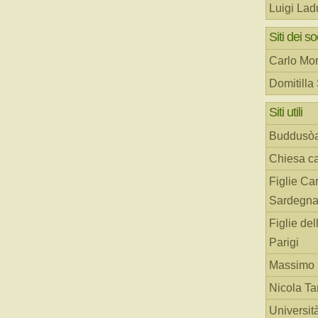
Luigi Lad
Siti dei so
Carlo Mor
Domitilla
Siti utili
Buddusò
Chiesa ca
Figlie Car
Sardegn
Figlie del
Parigi
Massimo 
Nicola T
Universit