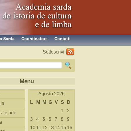
a Sarda
Coordinatore
Contatti
Sottoscrivi.
Menu
Agosto 2026
L
M
M
G
V
S
D
ia
1
2
ra e arte
3
4
5
6
7
8
9
a
10
11
12
13
14
15
16