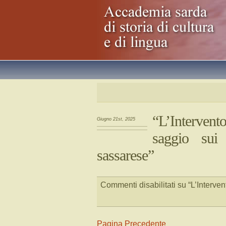
“L’Intervent
Giugno 21st, 2025
saggio sui l
sassarese”
Commenti disabilitati
su “L’Interven
Pagina Precedente