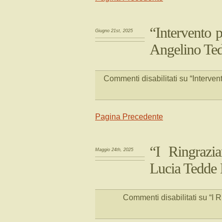
“Intervento p
Giugno 21st, 2025
Angelino Te
Commenti disabilitati
su “Intervent
Pagina Precedente
“I Ringrazi
Maggio 24th, 2025
Lucia Tedde D
Commenti disabilitati
su “I 