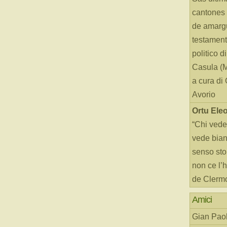
cantones 
de amarg
testament
politico d
Casula (
a cura di
Avorio
Ortu Ele
“Chi vede
vede bianc
senso sto
non ce l’
de Clerm
Amici
Gian Paol