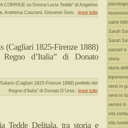
psicologi
 CORRIGE su Donna Lucia Tedde” di Angelino
e, Andreina Cascioni, Giovanni Soro.
.
leggi tutto
recension
salmi bibl
Sarah Sav
Sarah Sav
is (Cagliari 1825-Firenze 1888)
sassari e 
l Regno d’Italia” di Donato
storia
storia del
toponoma
 Salaris (Cagliari 1825-Firenze 1888) prefetto del
versi in g
Regno d’Italia” di Donato D’Urso
.
leggi tutto
versi in i
versos in
vita cont
 Tedde Delitala, tra storia e
vita rural