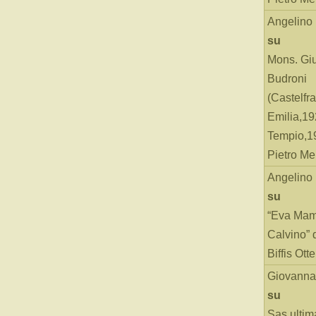
Angelino
su
Mons. Gi
Budroni
(Castelfr
Emilia,19
Tempio,19
Pietro Me
Angelino
su
“Eva Mam
Calvino” 
Biffis Ottel
Giovanna
su
Sas ultim