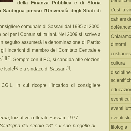
benefice
della Finanza Pubblica e di Storia
c'est la vi
a Sardegna presso l’Università degli Studi di
cahiers d
consigliere comunale di Sassari dal 1995 al 2000,
doléance
oi per i Comunisti Italiani. Nel 2009 si iscrive a
Chiaramo
 in seguito assumerà la denominazione di Partito
dintorni
gli incarichi di membro del Comitato Centrale e
cristiane
[1]
[2]
a
. Sempre con il PC, si candida alle elezioni
cultura
[3]
[4]
e Isole
e a sindaco di Sassari
.
discipline
scientific
CGIL, in cui ricopre l’incarico di consigliere
educazio
eventi cul
eventi lut
eventi str
derna
, Iniziative culturali, Sassari, 1977
Sardegna del secolo 18° e il suo progetto di
filologia