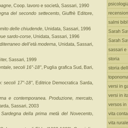
psicologi
mpagne
, Coop. lavoro e società, Sassari, 1990
recension
degna del secondo settecento
, Giuffrè Editore,
salmi bibl
l mito delle chiudende
, Unidata, Sassari, 1996
Sarah Sav
cque sardo-corse
, Unidata, Sassari, 1996
Sarah Sav
diterraneo dell’età moderna
, Unidata, Sassari,
sassari e 
storia
giter, Sassari, 1999
ntale, secoli 16°-18°
, Puglia grafica Sud, Bari,
storia del
toponoma
: secoli 17°-18°
, Editrice Democratica Sarda,
versi in g
versi in i
erna e contemporanea. Produzione, mercato,
versos in
arda, Sassari, 2003
vita cont
a Sardegna della prima metà del Novecento
,
vita rural