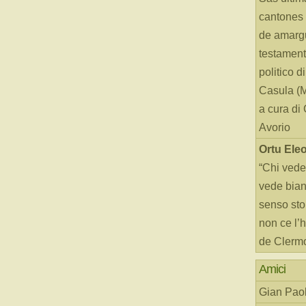
cantones 
de amarg
testament
politico d
Casula (
a cura di
Avorio
Ortu Ele
“Chi vede
vede bianc
senso sto
non ce l’
de Clerm
Amici
Gian Paol