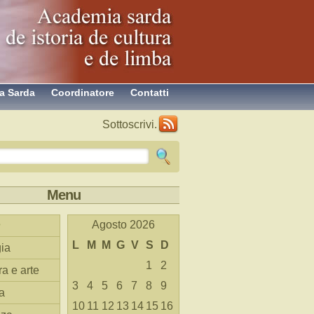
a Sarda
Coordinatore
Contatti
Sottoscrivi.
Menu
Agosto 2026
L
M
M
G
V
S
D
ia
1
2
ra e arte
3
4
5
6
7
8
9
a
10
11
12
13
14
15
16