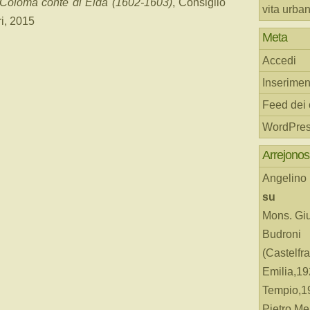
o Coloma conte di Elda (1602-1603)
, Consiglio
vita urba
i, 2015
Meta
Accedi
Inserimen
Feed dei
WordPres
Arrejonos
Angelino
su
Mons. Gi
Budroni
(Castelfr
Emilia,19
Tempio,19
Pietro Me