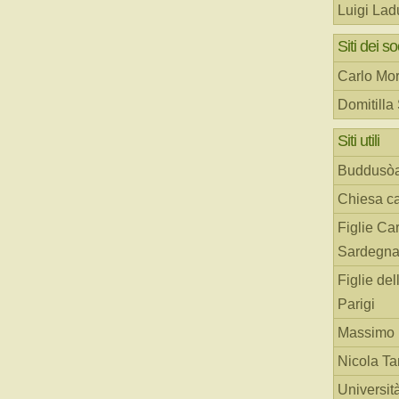
Luigi Lad
Siti dei so
Carlo Mor
Domitilla
Siti utili
Buddusò
Chiesa ca
Figlie Car
Sardegn
Figlie del
Parigi
Massimo 
Nicola T
Universit