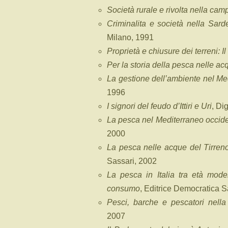
Società rurale e rivolta nella ca
Criminalita e società nella Sar
Milano, 1991
Proprietà e chiusure dei terreni: I
Per la storia della pesca nelle a
La gestione dell’ambiente nel Me
1996
I signori del feudo d’Ittiri e Uri
, Di
La pesca nel Mediterraneo occide
2000
La pesca nelle acque del Tirreno
Sassari, 2002
La pesca in Italia tra età mod
consumo
, Editrice Democratica S
Pesci, barche e pescatori nell
2007