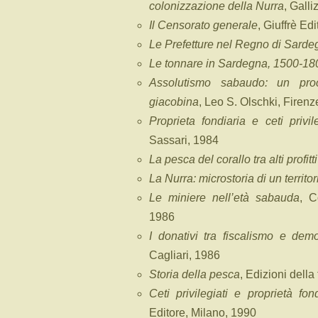
colonizzazione della Nurra
, Galli
Il Censorato generale
, Giuffrè Ed
Le Prefetture nel Regno di Sarde
Le tonnare in Sardegna, 1500-18
Assolutismo sabaudo: un proc
giacobina
, Leo S. Olschki, Firenz
Proprieta fondiaria e ceti privi
Sassari, 1984
La pesca del corallo tra alti profitti
La Nurra: microstoria di un territor
Le miniere nell’età sabauda
, C
1986
I donativi tra fiscalismo e demo
Cagliari, 1986
Storia della pesca
, Edizioni della
Ceti privilegiati e proprietà f
Editore, Milano, 1990