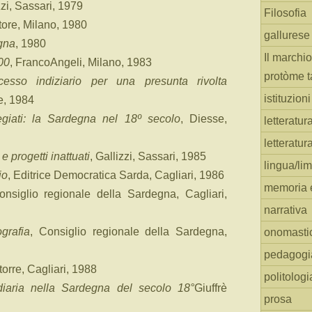
zzi, Sassari, 1979
Filosofia
itore, Milano, 1980
gallurese
gna
, 1980
Il marchio
00
, FrancoAngeli, Milano, 1983
protòme t
esso indiziario per una presunta rivolta
istituzion
e, 1984
legiati: la Sardegna nel 18º secolo
, Diesse,
letteratur
letteratur
 e progetti inattuati
, Gallizzi, Sassari, 1985
lingua/li
io
, Editrice Democratica Sarda, Cagliari, 1986
memoria e
onsiglio regionale della Sardegna, Cagliari,
narrativa
grafia
, Consiglio regionale della Sardegna,
onomasti
pedagogi
 torre, Cagliari, 1988
politologi
ondiaria nella Sardegna del secolo 18°
Giuffrè
prosa