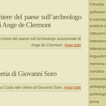
Filosofia
gallurese
hiere del paese sull’archeologo
Il marchio
di Ange de Clermont
protòme t
istituzion
cchiere del paese sull’archeologo assassinato di
letteratur
Ange de Clermont
.
leggi tutto
letteratur
lingua/li
memoria e
narrativa
heria di Giovanni Soro
onomasti
pedagogi
u Custu ider cheria di Giovanni Soro
.
leggi tutto
politologi
prosa