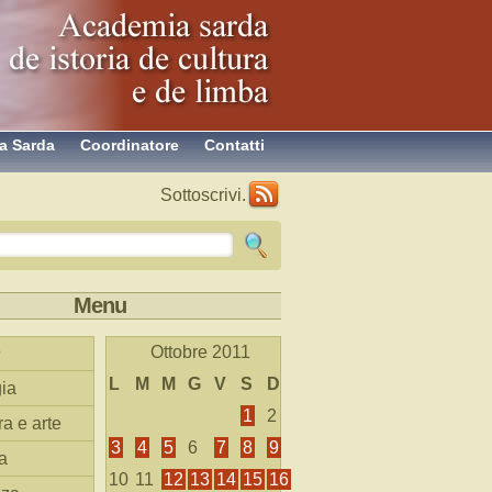
a Sarda
Coordinatore
Contatti
Sottoscrivi.
Menu
Ottobre 2011
L
M
M
G
V
S
D
ia
1
2
ra e arte
3
4
5
6
7
8
9
a
10
11
12
13
14
15
16