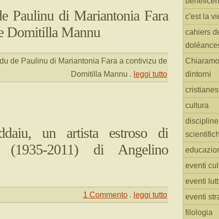
benefice
e Paulinu di Mariantonia Fara
c'est la vi
de Domitilla Mannu
cahiers d
doléance
u de Paulinu di Mariantonia Fara a contivizu de
Chiaramo
Domitilla Mannu
.
leggi tutto
dintorni
cristiane
cultura
discipline
daiu, un artista estroso di
scientific
i (1935-2011) di Angelino
educazio
eventi cul
eventi lut
1 Commento
.
leggi tutto
eventi str
filologia