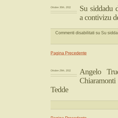
Su siddadu d
Ottobre 30th, 2011
a contivizu 
Commenti disabilitati
su Su siddad
Pagina Precedente
Angelo Trud
Ottobre 29th, 2011
Chiaramont
Tedde