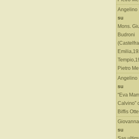
Angelino
su
Mons. Gi
Budroni
(Castelfr
Emilia,19
Tempio,19
Pietro Me
Angelino
su
“Eva Mam
Calvino” 
Biffis Ottel
Giovanna
su
Sas ultim