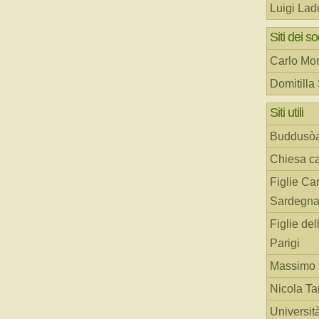
Luigi Lad
Siti dei so
Carlo Mor
Domitilla
Siti utili
Buddusò
Chiesa ca
Figlie Car
Sardegn
Figlie del
Parigi
Massimo 
Nicola T
Universit