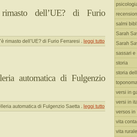
psicologi
rimasto dell’UE? di Furio
recension
salmi bibl
Sarah Sav
è rimasto dell’UE? di Furio Ferraresi
.
leggi tutto
Sarah Sav
sassari e 
storia
storia del
leria automatica di Fulgenzio
toponoma
versi in g
versi in i
lleria automatica di Fulgenzio Saetta
.
leggi tutto
versos in
vita cont
vita rural