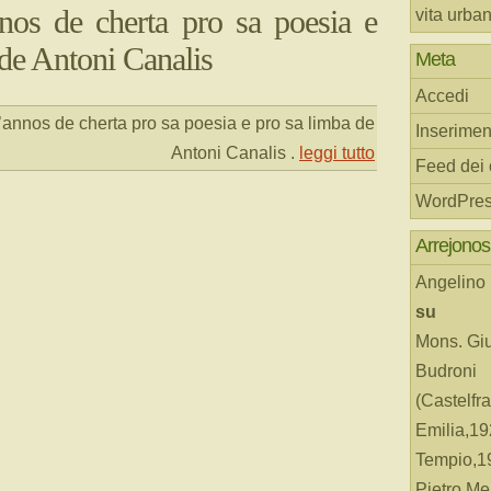
nos de cherta pro sa poesia e
vita urba
 de Antoni Canalis
Meta
Accedi
annos de cherta pro sa poesia e pro sa limba de
Inserimen
Antoni Canalis
.
leggi tutto
Feed dei
WordPres
Arrejonos
Angelino
su
Mons. Gi
Budroni
(Castelfr
Emilia,19
Tempio,19
Pietro Me