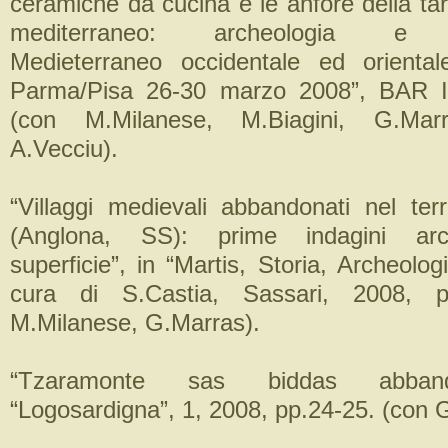
ceramiche da cucina e le anfore della tar
mediterraneo: archeologia e a
Medieterraneo occidentale ed oriental
Parma/Pisa 26-30 marzo 2008”, BAR Int
(con M.Milanese, M.Biagini, G.Mar
A.Vecciu).
“Villaggi medievali abbandonati nel terr
(Anglona, SS): prime indagini arc
superficie”, in “Martis, Storia, Archeologi
cura di S.Castia, Sassari, 2008, p
M.Milanese, G.Marras).
“Tzaramonte sas biddas abband
“Logosardigna”, 1, 2008, pp.24-25. (con 