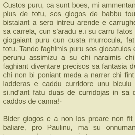
Custos puru, ca sunt boes, mi ammentan
pius de totu, sos giogos de babbu tou
bistaiant a sero intreu arende e carrugh
sa carrela, cun s’aradu e.i su carru fato
giogaiant puru cun custa murrocula, f
totu. Tando faghimis puru sos giocatulos e
perunu assimizu a su chi naraimis chi 
faghiant diventare precisos sa fantasia d
chi non bi poniant meda a narrer chi fin
ladderas e caddu curridore unu biculu
si.nd’ant fatu duas de curridojas in sa 
caddos de canna!-
Bider giogos e a non los proare non fit 
baliare, pro Paulinu, ma su onnuman