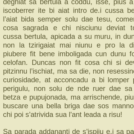
deghiat sa bertula a coddu, isse, pius a
iscoberrer ite bi aiat intro de.i cussa b
l’aiat bida semper solu dae tesu, come
cosa sagrada e chi nisciunu deviat to
cussa bertula, apicada a su muru, in dun
non la tzirigaiat mai niunu e pro la 
piubere fit bene imboligada cun dunu 
celofan. Duncas non fit cosa chi si de
pitzinnu l’ischiat, ma sa die, non resessi
curiosidade, at acconcadu a bi lomper 
perigulu, non solu de nde ruer dae sa
betza e pupujonada, ma arrischende, pius
buscare una bella briga dae sos mann
chi poi s’atrivida sua l’ant leada a risu!
Sa parada addananti de s’ispiju e.i sa p