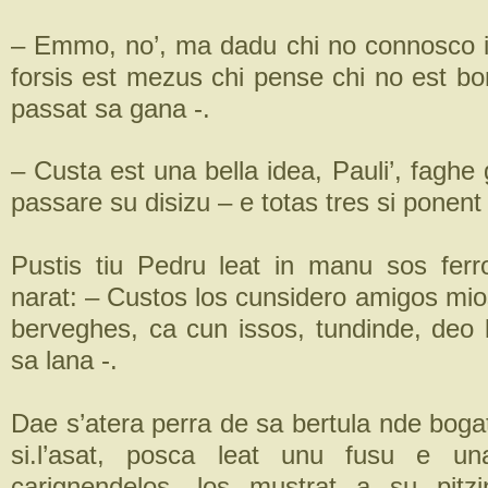
– Emmo, no’, ma dadu chi no connosco i
forsis est mezus chi pense chi no est bo
passat sa gana -.
– Custa est una bella idea, Pauli’, faghe g
passare su disizu – e totas tres si ponent 
Pustis tiu Pedru leat in manu sos fer
narat: – Custos los cunsidero amigos mio
berveghes, ca cun issos, tundinde, deo l
sa lana -.
Dae s’atera perra de sa bertula nde boga
si.l’asat, posca leat unu fusu e un
carignendelos, los mustrat a su pitz