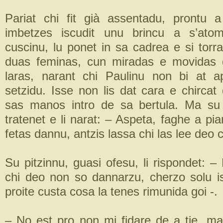
Pariat chi fit già assentadu, prontu a
imbetzes iscudit unu brincu a s’ato
cuscinu, lu ponet in sa cadrea e si torr
duas feminas, cun miradas e movidas
laras, narant chi Paulinu non bi at 
setzidu. Isse non lis dat cara e chircat
sas manos intro de sa bertula. Ma s
tratenet e li narat: – Aspeta, faghe a pia
fetas dannu, antzis lassa chi las lee deo 
Su pitzinnu, guasi ofesu, li rispondet: –
chi deo non so dannarzu, cherzo solu isc
proite custa cosa la tenes rimunida goi -.
– No est pro non mi fidare de a tie, m