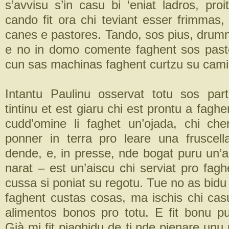
s’avvisu s’in casu bi ‘eniat ladros, proi
cando fit ora chi teviant esser frimmas,
canes e pastores. Tando, sos pius, drumm
e no in domo comente faghent sos past
cun sas machinas faghent curtzu su cami
Intantu Paulinu osservat totu sos par
tintinu et est giaru chi est prontu a fag
cudd’omine li faghet un’ojada, chi che
ponner in terra pro leare una fruscella
dende, e, in presse, nde bogat puru un’a
narat – est un’aiscu chi serviat pro fag
cussa si poniat su regotu. Tue no as bid
faghent custas cosas, ma ischis chi cas
alimentos bonos pro totu. E fit bonu p
Già mi fit piaghidu de ti.nde pienare unu 