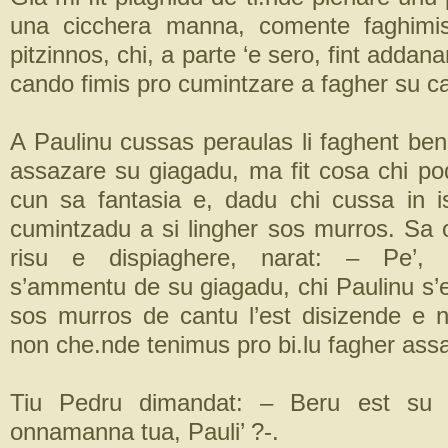
una cicchera manna, comente faghimi
pitzinnos, chi, a parte ‘e sero, fint addana
cando fimis pro cumintzare a fagher su ca
A Paulinu cussas peraulas li faghent be
assazare su giagadu, ma fit cosa chi pod
cun sa fantasia e, dadu chi cussa in iss
cumintzadu a si lingher sos murros. Sa
risu e dispiaghere, narat: – Pe’, f
s’ammentu de su giagadu, chi Paulinu s’e
sos murros de cantu l’est disizende e 
non che.nde tenimus pro bi.lu fagher assa
Tiu Pedru dimandat: – Beru est su 
onnamanna tua, Pauli’ ?-.