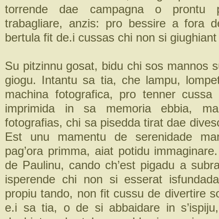
torrende dae campagna o prontu 
trabagliare, anzis: pro bessire a fora 
bertula fit de.i cussas chi non si giughia
Su pitzinnu gosat, bidu chi sos mannos s
giogu. Intantu sa tia, che lampu, lompe
machina fotografica, pro tenner cussa
imprimida in sa memoria ebbia, m
fotografias, chi sa pisedda tirat dae dives
Est unu mamentu de serenidade man
pag’ora primma, aiat potidu immaginare. 
de Paulinu, cando ch’est pigadu a subr
isperende chi non si esserat isfundad
propiu tando, non fit cussu de divertire
e.i sa tia, o de si abbaidare in s’ispiju,