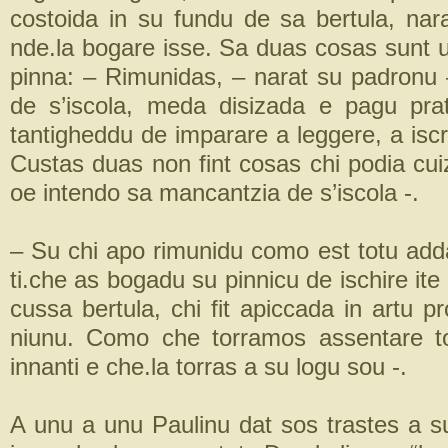
costoida in su fundu de sa bertula, nar
nde.la bogare isse. Sa duas cosas sunt u
pinna: – Rimunidas, – narat su padron
de s’iscola, meda disizada e pagu pra
tantigheddu de imparare a leggere, a iscr
Custas duas non fint cosas chi podia cui
oe intendo sa mancantzia de s’iscola -.
– Su chi apo rimunidu como est totu adda
ti.che as bogadu su pinnicu de ischire ite b
cussa bertula, chi fit apiccada in artu p
niunu. Como che torramos assentare to
innanti e che.la torras a su logu sou -.
A unu a unu Paulinu dat sos trastes a