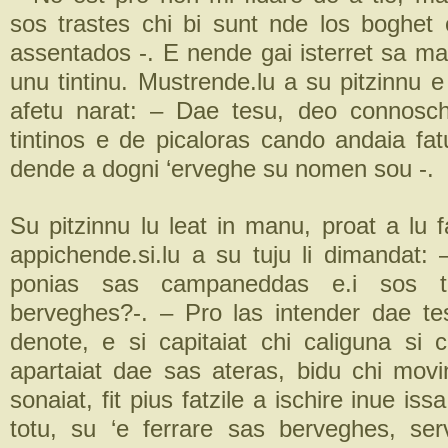
sos trastes chi bi sunt nde los boghet 
assentados -. E nende gai isterret sa m
unu tintinu. Mustrende.lu a su pitzinnu 
afetu narat: – Dae tesu, deo connosc
tintinos e de picaloras cando andaia f
dende a dogni ‘erveghe su nomen sou -.
Su pitzinnu lu leat in manu, proat a lu 
appichende.si.lu a su tuju li dimandat: –
ponias sas campaneddas e.i sos t
berveghes?-. – Pro las intender dae te
denote, e si capitaiat chi caliguna si c
apartaiat dae sas ateras, bidu chi movin
sonaiat, fit pius fatzile a ischire inue iss
totu, su ‘e ferrare sas berveghes, ser