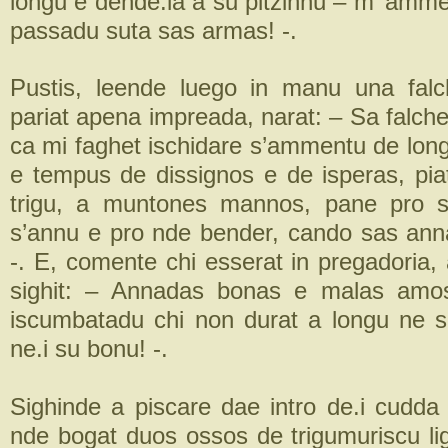
longu e dende.la a su pitzinnu – m’ amm
passadu suta sas armas! -.
Pustis, leende luego in manu una falc
pariat apena impreada, narat: – Sa falch
ca mi faghet ischidare s’ammentu de lo
e tempus de dissignos e de isperas, pia
trigu, a muntones mannos, pane pro sa
s’annu e pro nde bender, cando sas ann
-. E, comente chi esserat in pregadoria,
sighit: – Annadas bonas e malas amo
iscumbatadu chi non durat a longu ne 
ne.i su bonu! -.
Sighinde a piscare dae intro de.i cudda 
nde bogat duos ossos de trigumuriscu li