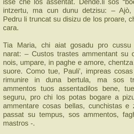
isse che los assentat. Dende.li sos “bo
intzertu, ma cun dunu detzisu: – Ajò, 
Pedru li truncat su disizu de los proare, chi
cara.
Tia Maria, chi aiat gosadu pro cussu 
narat: – Custos trastes ammentant su 
nois, umpare, in paghe e amore, chentza 
suore. Como tue, Pauli’, impreas cosa
rimunire in duna bertula, ma sos t
ammentos tuos assentadilos bene, tue
seguru, pro chi los potas bogare a pi
ammentare cosas bellas, cunchistas e 
passat su tempus, sos ammentos, fagh
mastros -.