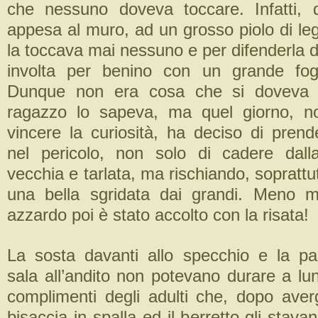
che nessuno doveva toccare. Infatti, q
appesa al muro, ad un grosso piolo di leg
la toccava mai nessuno e per difenderla d
involta per benino con un grande fogl
Dunque non era cosa che si doveva p
ragazzo lo sapeva, ma quel giorno, n
vincere la curiosità, ha deciso di prend
nel pericolo, non solo di cadere dall
vecchia e tarlata, ma rischiando, soprattut
una bella sgridata dai grandi. Meno m
azzardo poi è stato accolto con la risata!
La sosta davanti allo specchio e la pa
sala all’andito non potevano durare a lu
complimenti degli adulti che, dopo averg
bisaccia in spalla ed il berretto gli stav