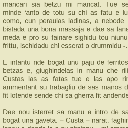
mancari sia betzu mi mancat. Tue se
minde ‘anto de totu su chi as fatu e lu
como, cun peraulas ladinas, a nebode 
bistada una bona massaja e dae sa lan
meda e pro su fainare sighidu tou niunu
frittu, ischidadu chi esserat o drummidu -.
E intantu nde bogat unu paju de ferrito
betzas e, giughindelas in manu che rili
Custas las as fatas tue e las apo r
ammentant su trabagliu de sas manos d
fit lotende sende chi sa gherra fit andende
Dae nou isterret sa manu a intro de s
bogat una gaveta. – Custa – narat, faghi