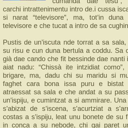
“cumanda dae tesu”, f
carchi intrattenimentu intro de.i cussa isc
si narat “televisore”, ma, tot’in dun
televisore e che tucat a intro de sa cughin
Pustis de un’iscuta nde torrat a sa sala
su risu e cun duna bertula a coddu. Sa
già dae cando che fit bessinde dae nanti 
aiat nadu: “Chissà ite intzidiat como”, 
brigare, ma, dadu chi su maridu si mu
faghet cara bona issa puru e bistat
atraessat sa sala e che andat a su passa
un’ispiju, e cumintzat a si ammirare. Una 
s’abizat de s’iscena, s’acurtziat a s’ar
costas a s’ispiju, leat unu bonete de su 
in conca a su nebode, chi gai paret 