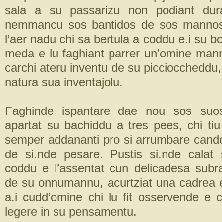
sala a su passarizu non podiant dur
nemmancu sos bantidos de sos mannos 
l’aer nadu chi sa bertula a coddu e.i su bo
meda e lu faghiant parrer un’omine mann
carchi ateru inventu de su piccioccheddu, 
natura sua inventajolu.
Faghinde ispantare dae nou sos suos
apartat su bachiddu a tres pees, chi tiu
semper addananti pro si arrumbare cando
de si.nde pesare. Pustis si.nde calat
coddu e l’assentat cun delicadesa subr
de su onnumannu, acurtziat una cadrea e 
a.i cudd’omine chi lu fit osservende e c
legere in su pensamentu.