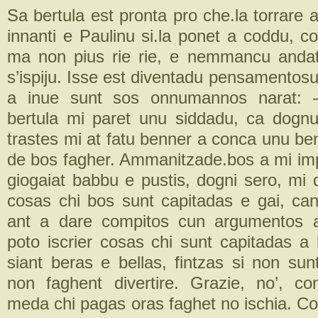
Sa bertula est pronta pro che.la torrare a
innanti e Paulinu si.la ponet a coddu, 
ma non pius rie rie, e nemmancu andat
s’ispiju. Isse est diventadu pensamentosu
a inue sunt sos onnumannos narat:
bertula mi paret unu siddadu, ca dogn
trastes mi at fatu benner a conca unu b
de bos fagher. Ammanitzade.bos a mi i
giogaiat babbu e pustis, dogni sero, mi 
cosas chi bos sunt capitadas e gai, can
ant a dare compitos cun argumentos 
poto iscrier cosas chi sunt capitadas a 
siant beras e bellas, fintzas si non sun
non faghent divertire. Grazie, no’, c
meda chi pagas oras faghet no ischia. C