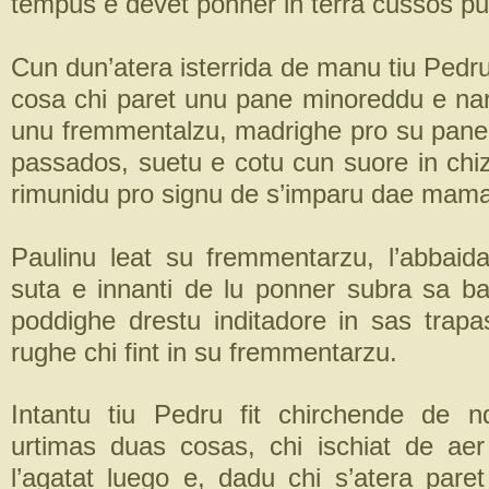
tempus e devet ponner in terra cussos pu
Cun dun’atera isterrida de manu tiu Pedr
cosa chi paret unu pane minoreddu e nar
unu fremmentalzu, madrighe pro su pane
passados, suetu e cotu cun suore in chiz
rimunidu pro signu de s’imparu dae mama 
Paulinu leat su fremmentarzu, l’abbaid
suta e innanti de lu ponner subra sa b
poddighe drestu inditadore in sas tra
rughe chi fint in su fremmentarzu.
Intantu tiu Pedru fit chirchende de 
urtimas duas cosas, chi ischiat de ae
l’agatat luego e, dadu chi s’atera paret