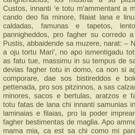
Custos, innanti ‘e totu m’ammentant a
cando deo fia minore, filaiat lana e lin
caldadas, famunas e tapetos, lento
pannigheddos, pro fagher su corredo a
Pustis, abbaidende sa muzere, narat: – 
a oju tortu Mari’, no apo ismentigadu tot
as fatu tue, massimu in su tempus de s
devias fagher totu in domo, ca non si a
comporare, dae sos bistireddos e bol
pettenada, pro sos pitzinnos, a sas calz
minores, sacos e bertulas, aratzos e 
totu fatas de lana chi innanti samunias in
laminaias e filaias, pro la poder imprea
fagher bestimentas de maglia. Apo amme
mama mia, ca est sa chi como mi pare