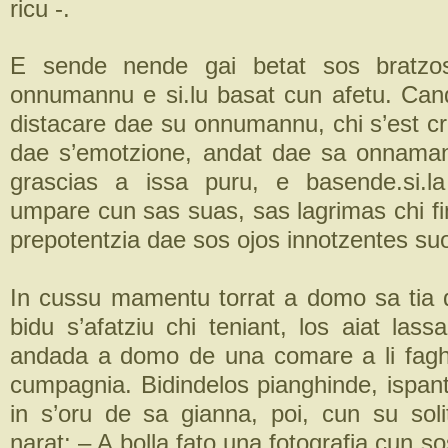
ricu -.
E sende nende gai betat sos bratzo
onnumannu e si.lu basat cun afetu. Cand
distacare dae su onnumannu, chi s’est cr
dae s’emotzione, andat dae sa onnaman
grascias a issa puru, e basende.si.la
umpare cun sas suas, sas lagrimas chi fi
prepotentzia dae sos ojos innotzentes su
In cussu mamentu torrat a domo sa tia d
bidu s’afatziu chi teniant, los aiat lass
andada a domo de una comare a li fagh
cumpagnia. Bidindelos pianghinde, ispant
in s’oru de sa gianna, poi, cun su solit
narat: – A bolla fato una fotografia cun so