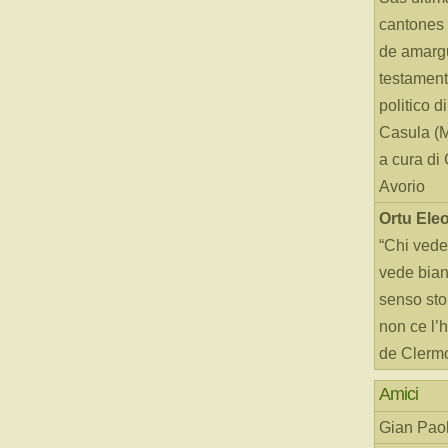
cantones 
de amarg
testament
politico d
Casula (
a cura di
Avorio
Ortu Ele
“Chi vede
vede bianc
senso sto
non ce l’
de Clerm
Amici
Gian Paol