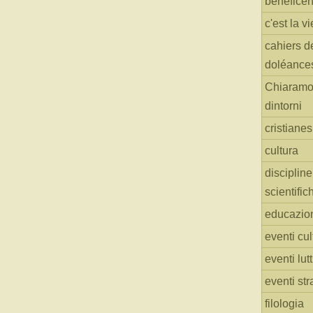
benefice
c'est la vi
cahiers d
doléance
Chiaramo
dintorni
cristiane
cultura
discipline
scientific
educazio
eventi cul
eventi lut
eventi str
filologia