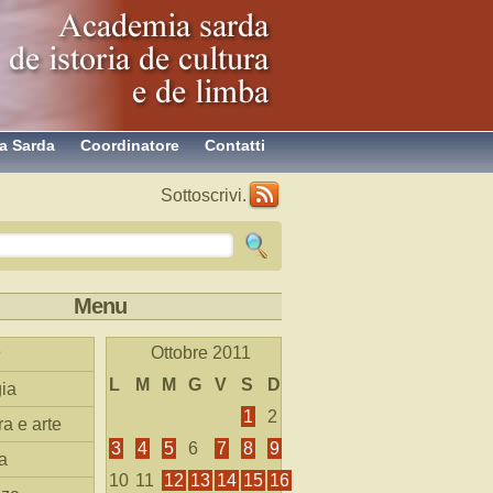
a Sarda
Coordinatore
Contatti
Sottoscrivi.
Menu
Ottobre 2011
L
M
M
G
V
S
D
ia
1
2
ra e arte
3
4
5
6
7
8
9
a
10
11
12
13
14
15
16