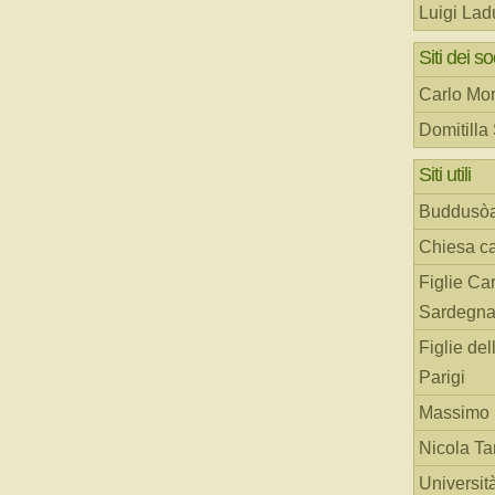
Luigi Lad
Siti dei so
Carlo Mor
Domitilla
Siti utili
Buddusò
Chiesa ca
Figlie Car
Sardegn
Figlie del
Parigi
Massimo 
Nicola T
Universit