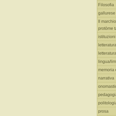
Filosofia
gallurese
Il marchio
protòme t
istituzion
letteratur
letteratur
lingua/li
memoria e
narrativa
onomasti
pedagogi
politologi
prosa