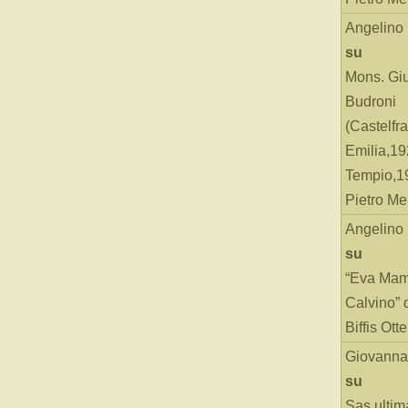
Angelino
su
Mons. Gi
Budroni
(Castelfr
Emilia,19
Tempio,19
Pietro Me
Angelino
su
“Eva Mam
Calvino” 
Biffis Ottel
Giovanna
su
Sas ultim