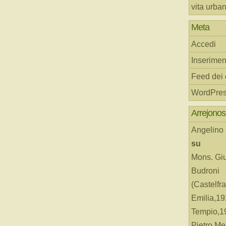
vita urba
Meta
Accedi
Inserimen
Feed dei
WordPres
Arrejonos
Angelino
su
Mons. Gi
Budroni
(Castelfr
Emilia,19
Tempio,19
Pietro Me