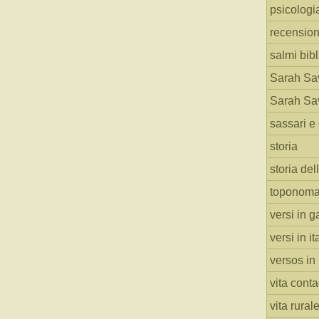
psicologi
recension
salmi bibl
Sarah Sav
Sarah Sav
sassari e 
storia
storia del
toponoma
versi in g
versi in i
versos in
vita cont
vita rural