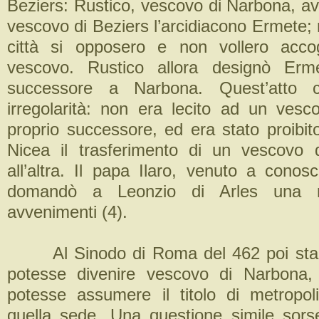
Beziers: Rustico, vescovo di Narbona, a
vescovo di Beziers l’arcidiacono Ermete; m
città si opposero e non vollero accog
vescovo. Rustico allora designò Er
successore a Narbona. Quest’atto 
irregolarità: non era lecito ad un vesc
proprio successore, ed era stato proibito
Nicea il trasferimento di un vescovo 
all’altra. Il papa Ilaro, venuto a conos
domandò a Leonzio di Arles una re
avvenimenti (4).
Al Sinodo di Roma del 462 poi stabi
potesse divenire vescovo di Narbon
potesse assumere il titolo di metropol
quella sede. Una questione simile sor