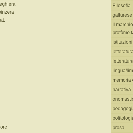
reghiera
Filosofia
sinzera
gallurese
at.
Il marchio
protòme t
istituzion
letteratur
letteratur
lingua/li
memoria e
narrativa
onomasti
pedagogi
politologi
iore
prosa