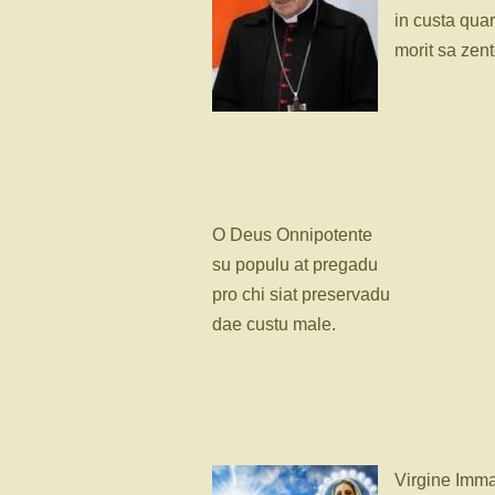
in custa qua
morit sa zent
O Deus Onnipotente
su populu at pregadu
pro chi siat preservadu
dae custu male.
Virgine Imm