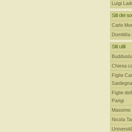
Luigi Lad
Siti dei so
Carlo Mor
Domitilla
Siti utili
Buddusò
Chiesa ca
Figlie Car
Sardegn
Figlie del
Parigi
Massimo 
Nicola T
Universit