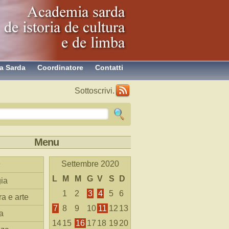
a Sarda
Coordinatore
Contatti
Sottoscrivi.
Menu
Settembre 2020
L
M
M
G
V
S
D
ia
1
2
3
4
5
6
ra e arte
7
8
9
10
11
12
13
a
14
15
16
17
18
19
20