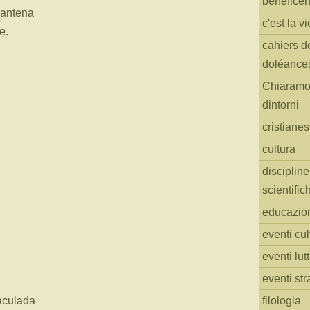
benefice
rantena
c'est la vi
e.
cahiers d
doléance
Chiaramo
dintorni
cristiane
cultura
discipline
scientific
educazio
eventi cul
eventi lut
eventi str
aculada
filologia