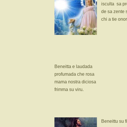
isculta sa p
de sa zente 
chi a tie onor
Beneitta e laudada
profumada che rosa
mama nostra diciosa
frimma su viru.
Beneittu su f