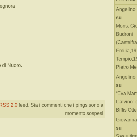
Segnora
Angelino
su
Mons. Gi
Budroni
(Castelfr
Emilia,19
Tempio,19
 di Nuoro.
Pietro Me
Angelino
su
“Eva Mam
Calvino” 
RSS 2.0
feed. Sia i commenti che i pings sono al
Biffis Ottel
momento sospesi.
Giovanna
su
Sas ultim