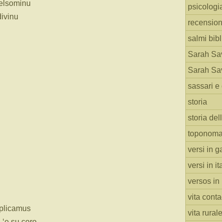
gelsominu
psicologi
divinu
recension
salmi bibl
Sarah Sav
Sarah Sav
sassari e 
storia
storia del
toponoma
versi in g
versi in i
versos in
vita cont
pplicamus
vita rural
 ‘e su coro