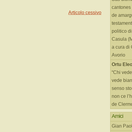
cantones 
Articolo cessivo
de amarg
testament
politico d
Casula (
a cura di
Avorio
Ortu Ele
“Chi vede
vede bianc
senso sto
non ce l’
de Clerm
Amici
Gian Paol