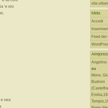
vita urba
ia ‘e oro
Meta
as.
Accedi
Inserimen
Feed dei
WordPres
Arrejonos
Angelino
su
Mons. Gi
Budroni
(Castelfr
Emilia,19
 e rara
Tempio,19
a
Pietro Me