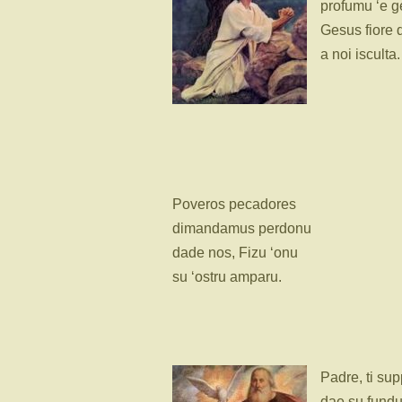
profumu ‘e 
Gesus fiore 
a noi isculta.
Poveros pecadores
dimandamus perdonu
dade nos, Fizu ‘onu
su ‘ostru amparu.
Padre, ti su
dae su fundu