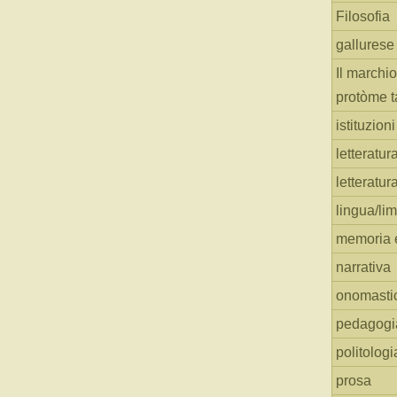
Filosofia
gallurese
Il marchio
protòme t
istituzion
letteratur
letteratur
lingua/li
memoria e
narrativa
onomasti
pedagogi
politologi
prosa