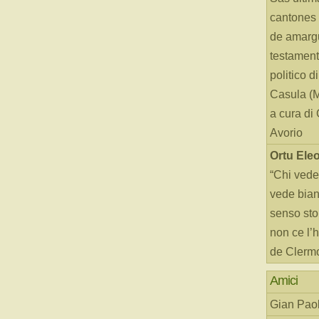
cantones 
de amarg
testament
politico d
Casula (
a cura di
Avorio
Ortu Ele
“Chi vede
vede bianc
senso sto
non ce l’
de Clerm
Amici
Gian Paol