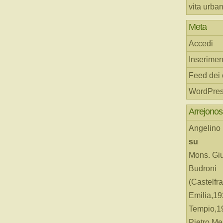
vita urba
Meta
Accedi
Inserimen
Feed dei
WordPres
Arrejonos
Angelino
su
Mons. Gi
Budroni
(Castelfr
Emilia,19
Tempio,19
Pietro Me