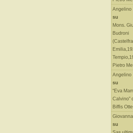
Angelino
su
Mons. Gi
Budroni
(Castelfr
Emilia,19
Tempio,19
Pietro Me
Angelino
su
“Eva Mam
Calvino” 
Biffis Ottel
Giovanna
su
Sas ultim