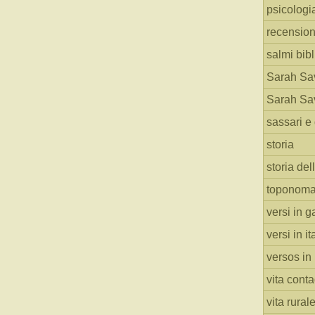
psicologi
recension
salmi bibl
Sarah Sav
Sarah Sav
sassari e 
storia
storia del
toponoma
versi in g
versi in i
versos in
vita cont
vita rural