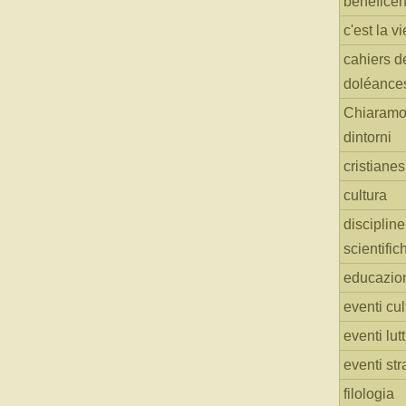
benefice
c'est la vi
cahiers d
doléance
Chiaramo
dintorni
cristiane
cultura
discipline
scientific
educazio
eventi cul
eventi lut
eventi str
filologia