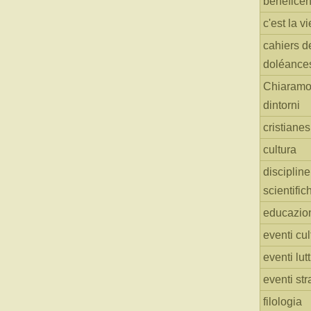
benefice
c'est la vi
cahiers d
doléance
Chiaramo
dintorni
cristiane
cultura
discipline
scientific
educazio
eventi cul
eventi lut
eventi str
filologia