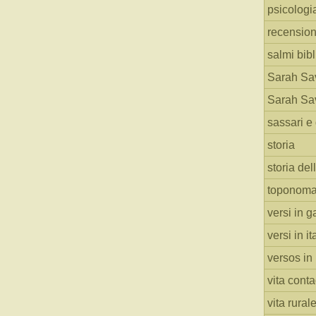
psicologi
recension
salmi bibl
Sarah Sav
Sarah Sav
sassari e 
storia
storia del
toponoma
versi in g
versi in i
versos in
vita cont
vita rural