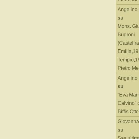
Angelino
su
Mons. Gi
Budroni
(Castelfr
Emilia,19
Tempio,19
Pietro Me
Angelino
su
“Eva Mam
Calvino” 
Biffis Ottel
Giovanna
su
Sas ultim