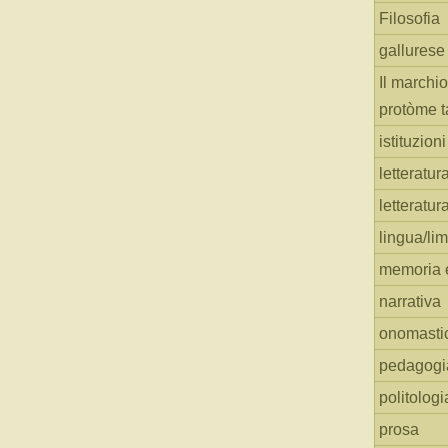
Filosofia
gallurese
Il marchio
protòme t
istituzion
letteratur
letteratur
lingua/li
memoria e
narrativa
onomasti
pedagogi
politologi
prosa