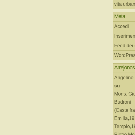
vita urba
Meta
Accedi
Inserimen
Feed dei
WordPres
Arrejonos
Angelino
su
Mons. Gi
Budroni
(Castelfr
Emilia,19
Tempio,19
Pietro Me