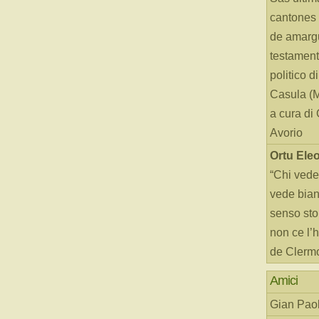
cantones 
de amarg
testament
politico d
Casula (
a cura di
Avorio
Ortu Ele
“Chi vede
vede bianc
senso sto
non ce l’
de Clerm
Amici
Gian Paol