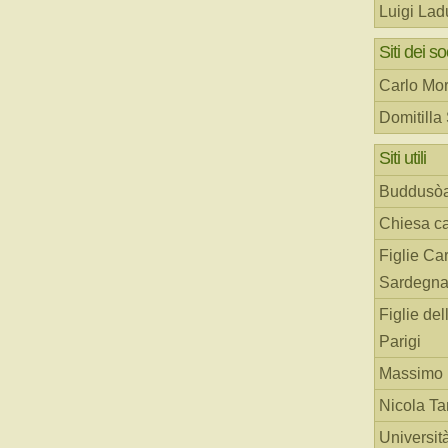
Luigi Lad
Siti dei so
Carlo Mor
Domitilla
Siti utili
Buddusò
Chiesa ca
Figlie Car
Sardegn
Figlie del
Parigi
Massimo 
Nicola T
Universit