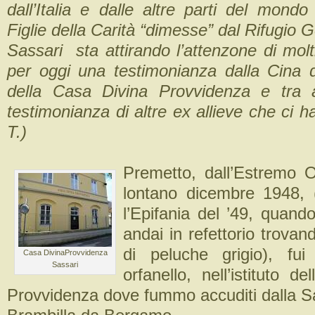
dall’Italia e dalle altre parti del mondo 
Figlie della Carità “dimesse” dal Rifugio
Sassari sta attirando l’attenzone di mol
per oggi una testimonianza dalla Cina d
della Casa Divina Provvidenza e tra a
testimonianza di altre ex allieve che ci ha
T.)
Premetto, dall’Estremo O
lontano dicembre 1948, 
l’Epifania del ’49, quand
andai in refettorio trovan
di peluche grigio), fui
Casa DivinaProvvidenza
Sassari
orfanello, nell’istituto d
Provvidenza dove fummo accuditi dalla S