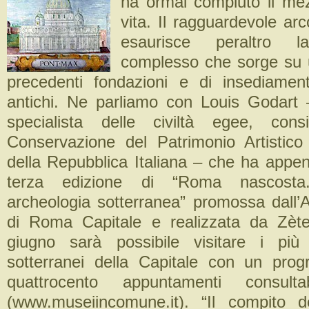
ha ormai compiuto il mez
vita. Il ragguardevole ar
esaurisce peraltro l
complesso che sorge su u
precedenti fondazioni e di insediamen
antichi. Ne parliamo con Louis Godart
specialista delle civiltà egee, cons
Conservazione del Patrimonio Artistico
della Repubblica Italiana – che ha appen
terza edizione di “Roma nascosta
archeologia sotterranea” promossa dall’
di Roma Capitale e realizzata da Zèt
giugno sarà possibile visitare i più 
sotterranei della Capitale con un pro
quattrocento appuntamenti consult
(www.museiincomune.it). “Il compito d