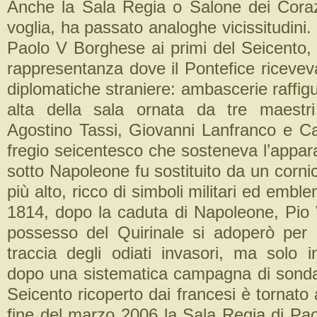
Anche la Sala Regia o Salone dei Corazz
voglia, ha passato analoghe vicissitudini
Paolo V Borghese ai primi del Seicento, 
rappresentanza dove il Pontefice ricevev
diplomatiche straniere: ambascerie raffigu
alta della sala ornata da tre maestri
Agostino Tassi, Giovanni Lanfranco e Car
fregio seicentesco che sosteneva l’appar
sotto Napoleone fu sostituito da un corn
più alto, ricco di simboli militari ed emble
1814, dopo la caduta di Napoleone, Pio 
possesso del Quirinale si adoperò per 
traccia degli odiati invasori, ma solo i
dopo una sistematica campagna di sondagg
Seicento ricoperto dai francesi è tornato a
fine del marzo 2006 la Sala Regia di Pao