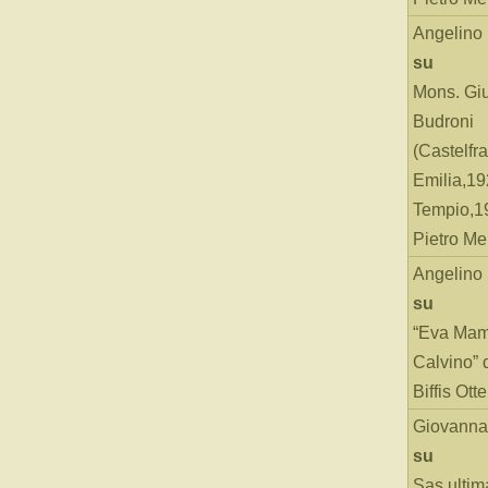
Angelino
su
Mons. Gi
Budroni
(Castelfr
Emilia,19
Tempio,19
Pietro Me
Angelino
su
“Eva Mam
Calvino” 
Biffis Ottel
Giovanna
su
Sas ultim