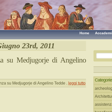
Home
Accademi
iugno 23rd, 2011
za su Medjugorje di Angelino
Categorie
nza su Medjugorje di Angelino Tedde
.
leggi tutto
archeolog
Architettu
assistenz