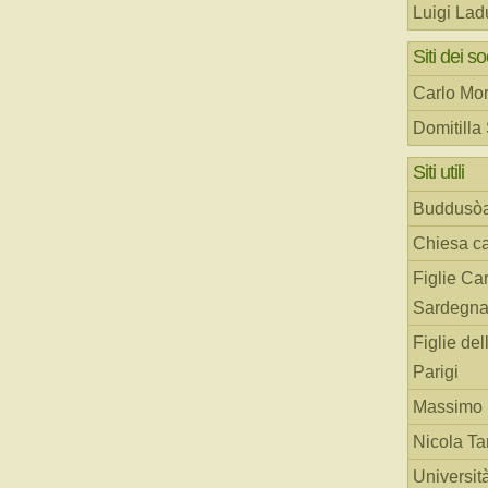
Luigi Lad
Siti dei so
Carlo Mor
Domitilla
Siti utili
Buddusò
Chiesa ca
Figlie Car
Sardegn
Figlie del
Parigi
Massimo 
Nicola T
Universit