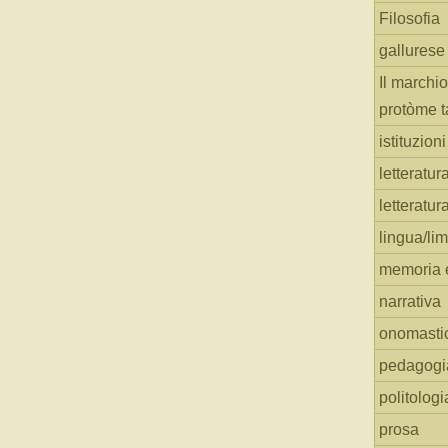
Filosofia
gallurese
Il marchio
protòme t
istituzion
letteratur
letteratur
lingua/li
memoria e
narrativa
onomasti
pedagogi
politologi
prosa