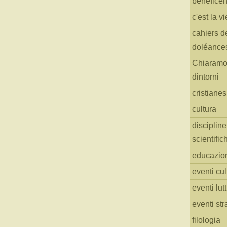
benefice
c'est la vi
cahiers d
doléance
Chiaramo
dintorni
cristiane
cultura
discipline
scientific
educazio
eventi cul
eventi lut
eventi str
filologia