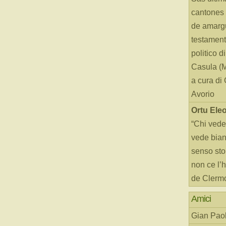
cantones 
de amarg
testament
politico d
Casula (
a cura di
Avorio
Ortu Ele
“Chi vede
vede bianc
senso sto
non ce l’
de Clerm
Amici
Gian Paol