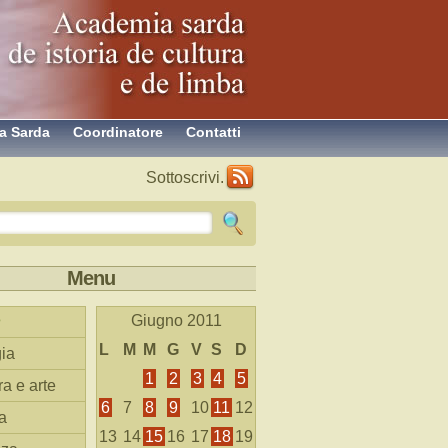
a Sarda
Coordinatore
Contatti
Sottoscrivi.
Menu
Giugno 2011
L
M
M
G
V
S
D
ia
1
2
3
4
5
ra e arte
6
7
8
9
10
11
12
a
13
14
15
16
17
18
19