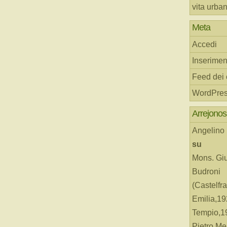
vita urba
Meta
Accedi
Inserimen
Feed dei
WordPres
Arrejonos
Angelino
su
Mons. Gi
Budroni
(Castelfr
Emilia,19
Tempio,19
Pietro Me