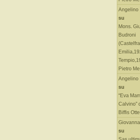
Angelino
su
Mons. Gi
Budroni
(Castelfr
Emilia,19
Tempio,19
Pietro Me
Angelino
su
“Eva Mam
Calvino” 
Biffis Ottel
Giovanna
su
Sas ultim