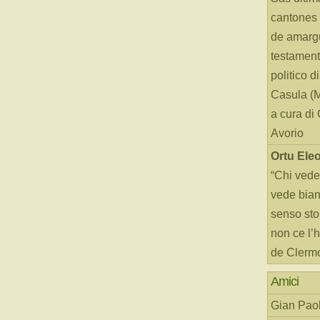
cantones 
de amarg
testament
politico d
Casula (
a cura di
Avorio
Ortu Ele
“Chi vede
vede bianc
senso sto
non ce l’
de Clerm
Amici
Gian Paol