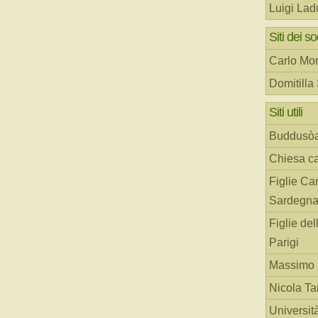
Luigi Lad
Siti dei so
Carlo Mor
Domitilla
Siti utili
Buddusò
Chiesa ca
Figlie Car
Sardegn
Figlie del
Parigi
Massimo 
Nicola T
Universit