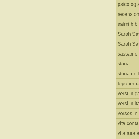
psicologi
recension
salmi bibl
Sarah Sav
Sarah Sav
sassari e 
storia
storia del
toponoma
versi in g
versi in i
versos in
vita cont
vita rural