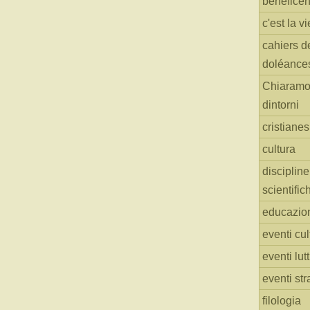
benefice
c'est la vi
cahiers d
doléance
Chiaramo
dintorni
cristiane
cultura
discipline
scientific
educazio
eventi cul
eventi lut
eventi str
filologia