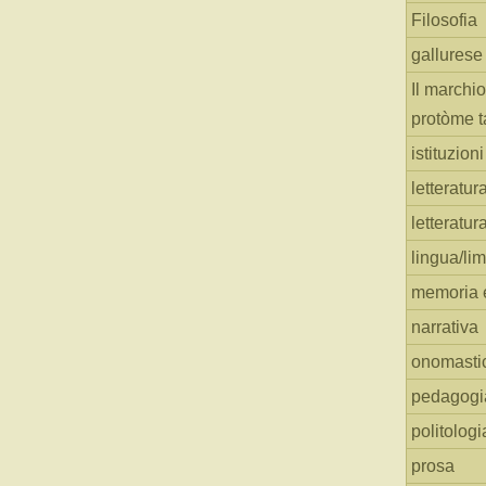
Filosofia
gallurese
Il marchio
protòme t
istituzion
letteratur
letteratur
lingua/li
memoria e
narrativa
onomasti
pedagogi
politologi
prosa