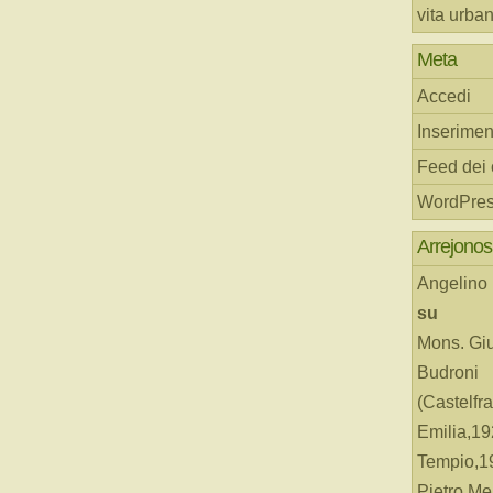
vita urba
Meta
Accedi
Inserimen
Feed dei
WordPres
Arrejonos
Angelino
su
Mons. Gi
Budroni
(Castelfr
Emilia,19
Tempio,19
Pietro Me