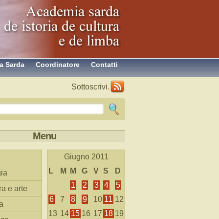
a Sarda
Coordinatore
Contatti
Sottoscrivi.
Menu
Giugno 2011
L
M
M
G
V
S
D
ia
1
2
3
4
5
ra e arte
6
7
8
9
10
11
12
a
13
14
15
16
17
18
19