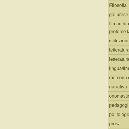
Filosofia
gallurese
Il marchio
protòme t
istituzion
letteratur
letteratur
lingua/li
memoria e
narrativa
onomasti
pedagogi
politologi
prosa