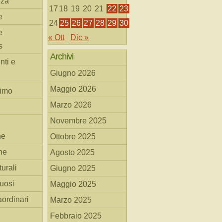
nza
17
18
19
20
21
22
23
e
24
25
26
27
28
29
30
e
« Ott
Dic »
s
Archivi
nti e
Giugno 2026
Maggio 2026
simo
Marzo 2026
Novembre 2025
he
Ottobre 2025
ne
Agosto 2025
turali
Giugno 2025
tuosi
Maggio 2025
aordinari
Marzo 2025
Febbraio 2025