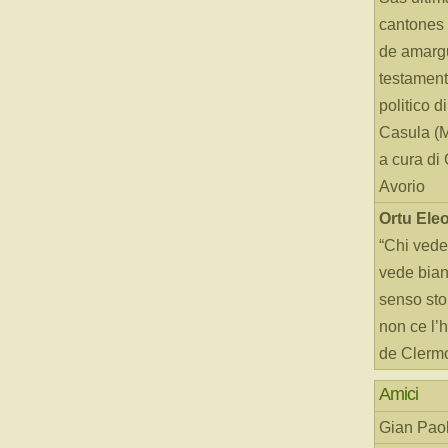
cantones 
de amarg
testament
politico d
Casula (
a cura di
Avorio
Ortu Ele
“Chi vede
vede bianc
senso sto
non ce l’
de Clerm
Amici
Gian Paol