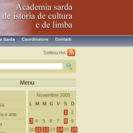
a Sarda
Coordinatore
Contatti
Sottoscrivi.
Menu
Novembre 2008
L
M
M
G
V
S
D
ia
1
2
ra e arte
3
4
5
6
7
8
9
a
10
11
12
13
14
15
16