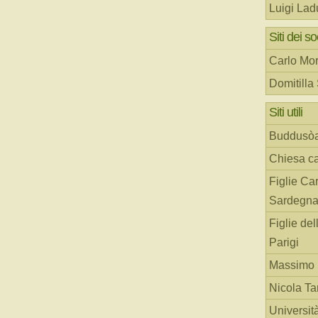
Luigi Lad
Siti dei so
Carlo Mor
Domitilla
Siti utili
Buddusò
Chiesa ca
Figlie Car
Sardegn
Figlie del
Parigi
Massimo 
Nicola T
Universit