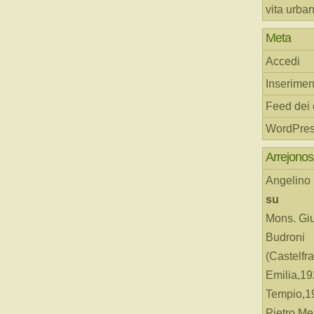
vita urba
Meta
Accedi
Inserimen
Feed dei
WordPres
Arrejonos
Angelino
su
Mons. Gi
Budroni
(Castelfr
Emilia,19
Tempio,19
Pietro Me