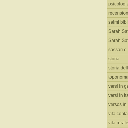
psicologi
recension
salmi bibl
Sarah Sav
Sarah Sav
sassari e 
storia
storia del
toponoma
versi in g
versi in i
versos in
vita cont
vita rural