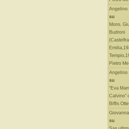
Angelino
su
Mons. Gi
Budroni
(Castelfr
Emilia,19
Tempio,19
Pietro Me
Angelino
su
“Eva Mam
Calvino” 
Biffis Ottel
Giovanna
su
Sas ultim