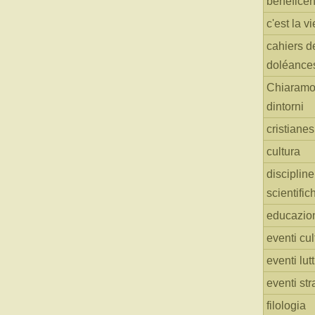
benefice
c'est la vi
cahiers d
doléance
Chiaramo
dintorni
cristiane
cultura
discipline
scientific
educazio
eventi cul
eventi lut
eventi str
filologia