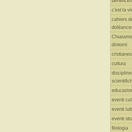
benefice
c'est la vi
cahiers d
doléance
Chiaramo
dintorni
cristiane
cultura
discipline
scientific
educazio
eventi cul
eventi lut
eventi str
filologia