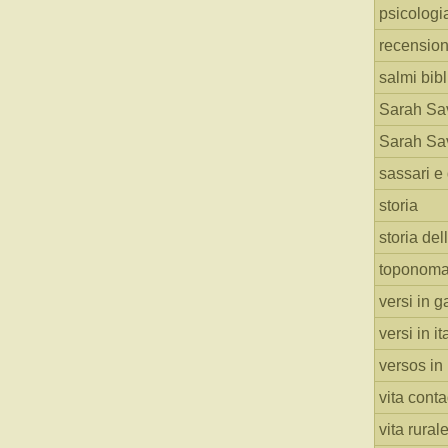
psicologi
recension
salmi bibl
Sarah Sav
Sarah Sav
sassari e 
storia
storia del
toponoma
versi in g
versi in i
versos in
vita cont
vita rural