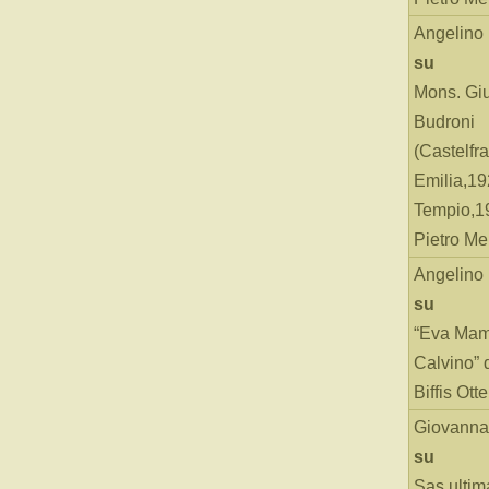
Angelino
su
Mons. Gi
Budroni
(Castelfr
Emilia,19
Tempio,19
Pietro Me
Angelino
su
“Eva Mam
Calvino” 
Biffis Ottel
Giovanna
su
Sas ultim