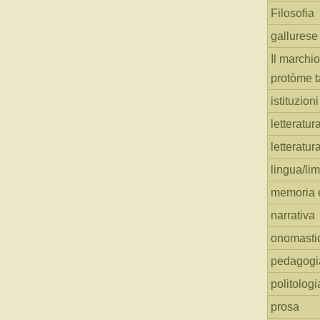
Filosofia
gallurese
Il marchio
protòme t
istituzion
letteratur
letteratur
lingua/li
memoria e
narrativa
onomasti
pedagogi
politologi
prosa