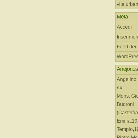
vita urba
Meta
Accedi
Inserimen
Feed dei
WordPres
Arrejonos
Angelino
su
Mons. Gi
Budroni
(Castelfr
Emilia,19
Tempio,19
Pietro Me