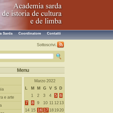
a Sarda
Coordinatore
Contatti
Sottoscrivi.
Menu
Marzo 2022
L
M
M
G
V
S
D
ia
1
2
3
4
5
6
ra e arte
7
8
9
10
11
12
13
a
14
15
16
17
18
19
20