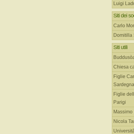
Luigi Lad
Siti dei so
Carlo Mor
Domitilla
Siti utili
Buddusò
Chiesa ca
Figlie Car
Sardegn
Figlie del
Parigi
Massimo 
Nicola T
Universit