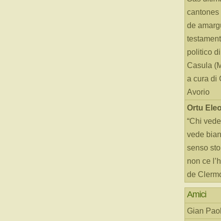
cantones 
de amarg
testament
politico d
Casula (
a cura di
Avorio
Ortu Ele
“Chi vede
vede bianc
senso sto
non ce l’
de Clerm
Amici
Gian Paol