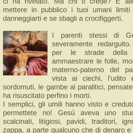
ci ha rivelato. Ma chi ti crede? E al
mettere in pubblico i tuoi umani limit
danneggiarti e se sbagli a crocifiggerti.
I parenti stessi di 
severamente redarguit
per le strade della 
ammaestrare le folle, mo
materno-paterno del p
vista ai ciechi, l’udito
sordomuti, le gambe ai paralitici, pensat
ha risuscitato perfino i morti.
I semplici, gli umili hanno visto e credut
permettete no! Gesù aveva uno stuol
scalcinati, litigiosi, pavidi, traditori, i
zappa, a parte qualcuno che di denaro e d