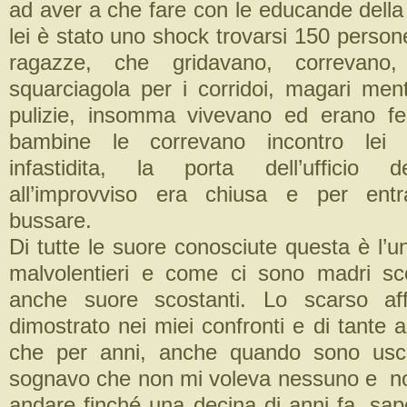
ad aver a che fare con le educande dell
lei è stato uno shock trovarsi 150 perso
ragazze, che gridavano, correvano
squarciagola per i corridoi, magari men
pulizie, insomma vivevano ed erano fe
bambine le correvano incontro lei l
infastidita, la porta dell’ufficio d
all’improvviso era chiusa e per entr
bussare.
Di tutte le suore conosciute questa è l’u
malvolentieri e come ci sono madri sc
anche suore scostanti. Lo scarso a
dimostrato nei miei confronti e di tante al
che per anni, anche quando sono uscit
sognavo che non mi voleva nessuno e n
andare finché una decina di anni fa, sa