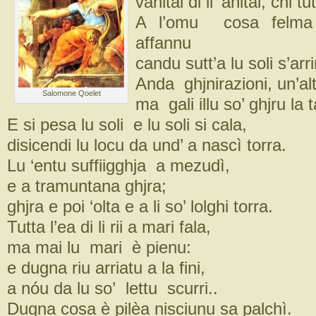
vanitai di li ‘anitài, chi tu
A l’omu cosa felma
affannu
candu sutt’a lu soli s’arr
Anda ghjnirazioni, un’alt
Salomone Qoelet
ma gali illu so’ ghjru la 
E si pesa lu soli e lu soli si cala,
disicendi lu locu da und’ a nascì torra.
Lu ‘entu suffiigghja a mezudì,
e a tramuntana ghjra;
ghjra e poi ‘olta e a li so’ lolghi torra.
Tutta l’ea di li rii a mari fala,
ma mai lu mari è pienu:
e dugna riu arriatu a la fini,
a nóu da lu so’ lettu scurri..
Dugna cosa è pilèa nisciunu sa palchì.