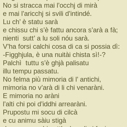
No si stracca mai l’occhj di mirà
e mai l’aricchj si svili d’intindé.
Lu ch’ è statu sarà
e chissu chi s’è fattu ancora s’arà a fà;
nienti sutt’ a lu soli nóu sarà.
V’ha forsi calchi cosa di ca si possia dì:
-Figghjula, è una nuitài chista sì!-?
Palchì tuttu s’è ghjà palisatu
illu tempu passatu.
No felma più mimoria di l’ antichi,
mimoria no v’arà di li chi venaràni.
E mimoria no aràni
l’alti chi poi d’iddhi arrearàni.
Prupostu mi socu di cilcà
e cu animu sàiu stigà