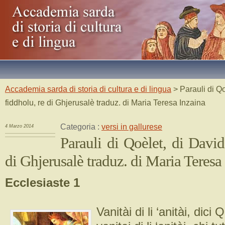
Accademia sarda di storia di cultura e di lingua
> Parauli di Qo
fiddholu, re di Ghjerusalè traduz. di Maria Teresa Inzaina
Categoria :
versi in gallurese
4 Marzo 2014
Parauli di Qoèlet, di David
di Ghjerusalè traduz. di Maria Teresa
Ecclesiaste 1
Vanitài di li ‘anitài, dici 