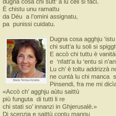
dugna cosa chi sutt’ a lu celi si faci.
È chistu unu ramattu
da Déu a l’omini assignatu,
pa punissi cuidatu.
Dugna cosa agghju ‘istu
chi sutt’a lu soli si spigg
E accò chi tuttu è vanità
e ‘nfatt’a lu ‘entu si n’a
Lu ch’ è toltu addrizzà n
ne cuntà lu chi manca si
Maria Teresa Inzaina
Pinsendi, fra me mi dicì
«Accò ch’ agghju aùtu saittù
più funguta di tutti li re
chi stati so’ innanzi in Ghjerusalè.»
Di scenzia e saittù contu mannu