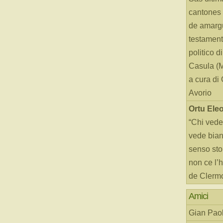
cantones 
de amarg
testament
politico d
Casula (
a cura di
Avorio
Ortu Ele
“Chi vede
vede bianc
senso sto
non ce l’
de Clerm
Amici
Gian Paol