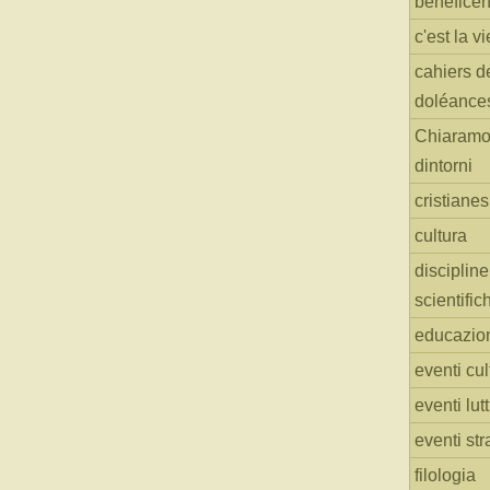
benefice
c'est la vi
cahiers d
doléance
Chiaramo
dintorni
cristiane
cultura
discipline
scientific
educazio
eventi cul
eventi lut
eventi str
filologia