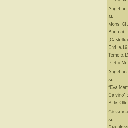
Angelino
su
Mons. Gi
Budroni
(Castelfr
Emilia,19
Tempio,19
Pietro Me
Angelino
su
“Eva Mam
Calvino” 
Biffis Ottel
Giovanna
su
Sas ultim