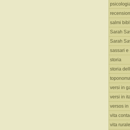
psicologi
recension
salmi bibl
Sarah Sav
Sarah Sav
sassari e 
storia
storia del
toponoma
versi in g
versi in i
versos in
vita cont
vita rural