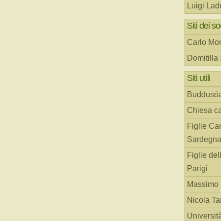
Luigi Lad
Siti dei so
Carlo Mor
Domitilla
Siti utili
Buddusò
Chiesa ca
Figlie Car
Sardegn
Figlie del
Parigi
Massimo 
Nicola T
Universit