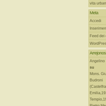
vita urba
Meta
Accedi
Inserimen
Feed dei
WordPres
Arrejonos
Angelino
su
Mons. Gi
Budroni
(Castelfr
Emilia,19
Tempio,19
Pietro Me