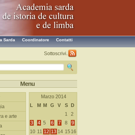
a Sarda
Coordinatore
Contatti
Sottoscrivi.
Menu
Marzo 2014
L
M
M
G
V
S
D
ia
1
2
ra e arte
3
4
5
6
7
8
9
a
10
11
12
13
14
15
16