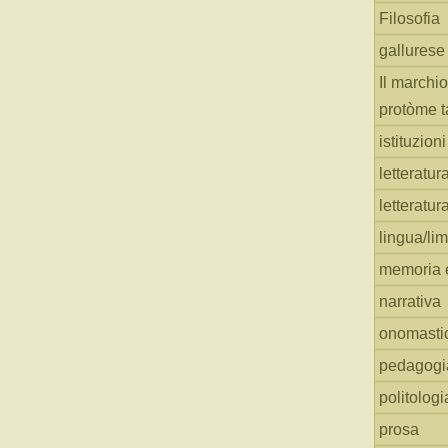
Filosofia
gallurese
Il marchio
protòme t
istituzion
letteratur
letteratur
lingua/li
memoria e
narrativa
onomasti
pedagogi
politologi
prosa