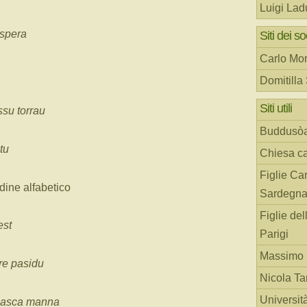
Luigi Lad
Ispera
Siti dei so
Carlo Mor
Domitilla
Siti utili
su torrau
Buddusò
tu
Chiesa ca
Figlie Car
ine alfabetico
Sardegn
Figlie del
est
Parigi
Massimo 
e pasidu
Nicola T
Universit
asca manna