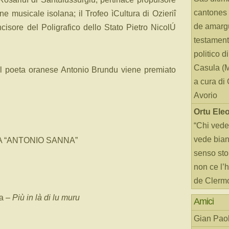
cantones 
ne musicale isolana; il Trofeo ìCultura di Ozieriî
de amarg
ncisore del Poligrafico dello Stato Pietro NicolÚ
testament
politico d
Casula (
, il poeta oranese Antonio Brundu viene premiato
a cura di
Avorio
Ortu Ele
“Chi vede
vede bianc
A “ANTONIO SANNA”
senso sto
non ce l’
de Clerm
na –
Più in là di lu muru
Amici
Gian Paol