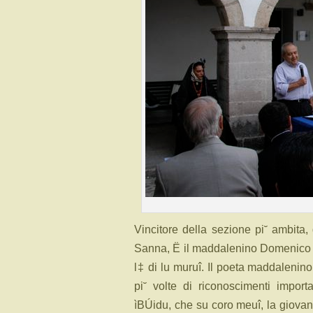
Vincitore della sezione pi˘ ambita, 
Sanna, Ë il maddalenino Domenico Bat
l‡ di lu muruî. Il poeta maddalenin
pi˘ volte di riconoscimenti import
ìBÚidu, che su coro meuî, la giovane