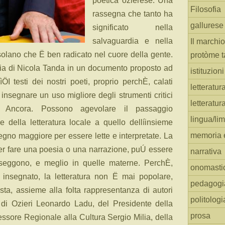
poetica ozierese. Una
Filosofia
rassegna che tanto ha
gallurese
significato nella
salvaguardia e nella
Il marchio
solano che Ë ben radicato nel cuore della gente.
protòme t
uria di Nicola Tanda in un documento proposto ad
istituzion
I testi dei nostri poeti, proprio perchÈ, calati
letteratur
insegnare un uso migliore degli strumenti critici
letteratur
 Ancora. Possono agevolare il passaggio
lingua/li
e della letteratura locale a quello dellíinsieme
memoria e
egno maggiore per essere lette e interpretate. La
aper fare una poesia o una narrazione, puÚ essere
narrativa
sseggono, e meglio in quelle materne. PerchÈ,
onomasti
insegnato, la letteratura non Ë mai popolare,
pedagogi
ta, assieme alla folta rappresentanza di autori
politologi
 di Ozieri Leonardo Ladu, del Presidente della
prosa
ssore Regionale alla Cultura Sergio Milia, della