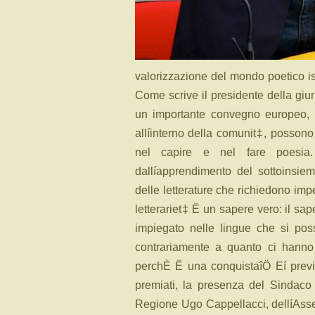
valorizzazione del mondo poetico i
Come scrive il presidente della gi
un importante convegno europeo, ìÖ
allíinterno della comunit‡, possono 
nel capire e nel fare poesia.
dallíapprendimento del sottoinsiem
delle letterature che richiedono imp
letterariet‡ Ë un sapere vero: il s
impiegato nelle lingue che si po
contrariamente a quanto ci hanno 
perchÈ Ë una conquistaîÖ Eí previs
premiati, la presenza del Sindaco
Regione Ugo Cappellacci, dellíAsse