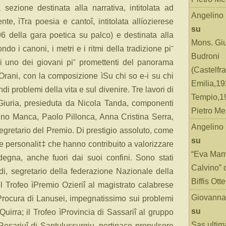
 sezione destinata alla narrativa, intitolata ad
Angelino
te, ìTra poesia e cantoî, intitolata allíozierese
su
 della gara poetica su palco) e destinata alla
Mons. Gi
do i canoni, i metri e i ritmi della tradizione pi˘
Budroni
si uno dei giovani pi˘ promettenti del panorama
(Castelfr
Orani, con la composizione ìSu chi so e-i su chi
Emilia,19
ndi problemi della vita e sul divenire. Tre lavori di
Tempio,19
 Giuria, presieduta da Nicola Tanda, componenti
Pietro Me
no Manca, Paolo Pillonca, Anna Cristina Serra,
Angelino
segretario del Premio. Di prestigio assoluto, come
su
le personalit‡ che hanno contribuito a valorizzare
“Eva Mam
degna, anche fuori dai suoi confini. Sono stati
Calvino” 
di, segretario della federazione Nazionale della
Biffis Ottel
 il Trofeo ìPremio Ozieriî al magistrato calabrese
Giovanna
Procura di Lanusei, impegnatissimo sui problemi
su
 Quirra; il Trofeo ìProvincia di Sassariî al gruppo
Sas ultim
sariuî di Santulussurgiu, pertinace propulsore