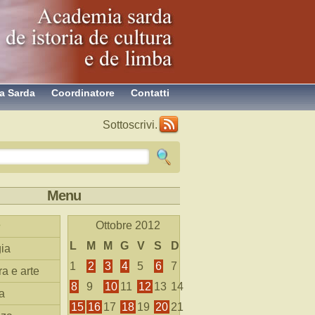
a Sarda
Coordinatore
Contatti
Sottoscrivi.
Menu
Ottobre 2012
L
M
M
G
V
S
D
ia
1
2
3
4
5
6
7
ra e arte
8
9
10
11
12
13
14
a
15
16
17
18
19
20
21