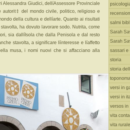
ri Alessandra Giudici, dellíAssessore Provinciale
psicologi
 autorit‡ del mondo civile, politico, religioso e
recension
mondo della cultura e dellíarte. Quanto ai risultati
salmi bibl
 stavolta, ha dovuto lavorare sodo. Nutrita, come
Sarah Sav
ri, sia dallíIsola che dalla Penisola e dal resto
Sarah Sav
he stavolta, a significare líinteresse e líaffetto
della musa, i nomi nuovi che si affacciano alla
sassari e 
storia
storia del
toponoma
versi in g
versi in i
versos in
vita cont
vita rural