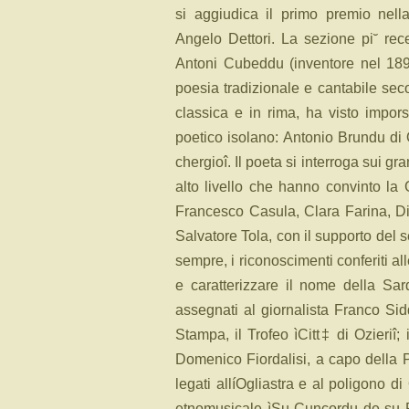
si aggiudica il primo premio nella
Angelo Dettori. La sezione pi˘ recen
Antoni Cubeddu (inventore nel 1896
poesia tradizionale e cantabile secon
classica e in rima, ha visto impor
poetico isolano: Antonio Brundu di 
chergioî. Il poeta si interroga sui gra
alto livello che hanno convinto la
Francesco Casula, Clara Farina, Di
Salvatore Tola, con il supporto del 
sempre, i riconoscimenti conferiti al
e caratterizzare il nome della Sar
assegnati al giornalista Franco Sid
Stampa, il Trofeo ìCitt‡ di Ozieriî;
Domenico Fiordalisi, a capo della 
legati allíOgliastra e al poligono di
etnomusicale ìSu Cuncordu de su Ro