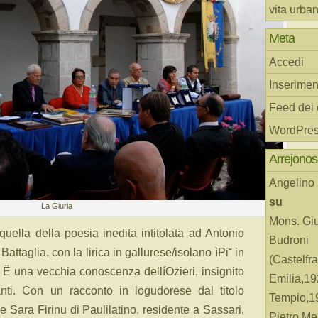
vita urba
Meta
Accedi
Inserimen
Feed dei
WordPres
Arrejonos
Angelino
su
La Giuria
Mons. Gi
quella della poesia inedita intitolata ad Antonio
Budroni
taglia, con la lirica in gallurese/isolano ìPi˘ in
(Castelfr
o Ë una vecchia conoscenza dellíOzieri, insignito
Emilia,19
anti. Con un racconto in logudorese dal titolo
Tempio,19
 Sara Firinu di Paulilatino, residente a Sassari,
Pietro Me