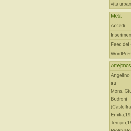
vita urba
Meta
Accedi
Inserimen
Feed dei
WordPres
Arrejonos
Angelino
su
Mons. Gi
Budroni
(Castelfr
Emilia,19
Tempio,19
Pietro Me