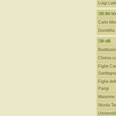
Luigi Lad
Siti dei so
Carlo Mor
Domitilla
Siti utili
Buddusò
Chiesa ca
Figlie Car
Sardegn
Figlie del
Parigi
Massimo 
Nicola T
Universit