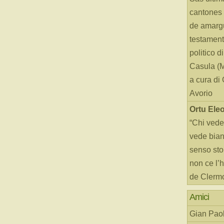
cantones 
de amarg
testament
politico d
Casula (
a cura di
Avorio
Ortu Ele
“Chi vede
vede bianc
senso sto
non ce l’
de Clerm
Amici
Gian Paol