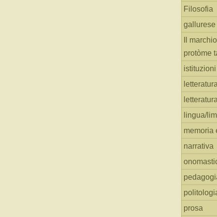
Filosofia
gallurese
Il marchio
protòme t
istituzion
letteratur
letteratur
lingua/li
memoria e
narrativa
onomasti
pedagogi
politologi
prosa