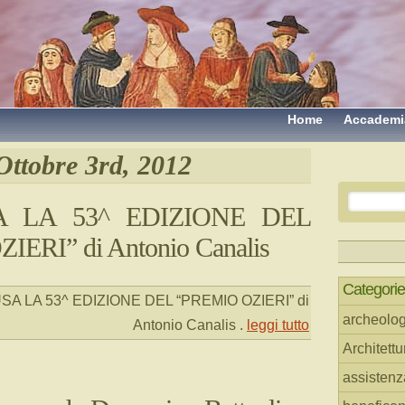
Home
Accademi
Ottobre 3rd, 2012
 LA 53^ EDIZIONE DEL
ERI” di Antonio Canalis
Categorie
A LA 53^ EDIZIONE DEL “PREMIO OZIERI” di
archeolog
Antonio Canalis
.
leggi tutto
Architettu
assistenz