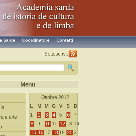
a Sarda
Coordinatore
Contatti
Sottoscrivi.
Menu
Ottobre 2012
L
M
M
G
V
S
D
ia
1
2
3
4
5
6
7
ra e arte
8
9
10
11
12
13
14
a
15
16
17
18
19
20
21