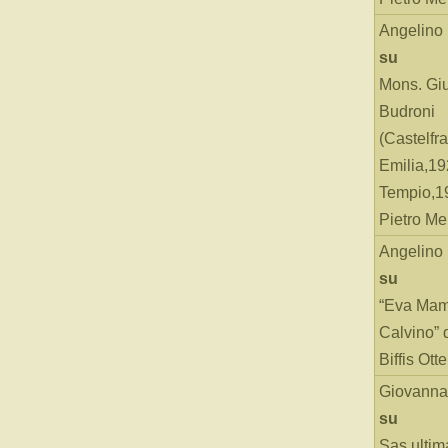
Angelino
su
Mons. Gi
Budroni
(Castelfr
Emilia,19
Tempio,19
Pietro Me
Angelino
su
“Eva Mam
Calvino” 
Biffis Ottel
Giovanna
su
Sas ultim