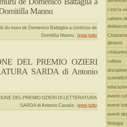
 muru de Domenico Battaglia a
benefice
 Domitilla Mannu
c'est la vi
cahiers d
doléance
 là du muru de Domenico Battaglia a contivizu de
Domitilla Mannu
.
leggi tutto
Chiaramo
dintorni
cristiane
IONE DEL PREMIO OZIERI
cultura
ATURA SARDA di Antonio
discipline
scientific
educazio
eventi cul
ZIONE DEL PREMIO OZIERI DI LETTERATURA
eventi lut
SARDA di Antonio Canalis
.
leggi tutto
eventi str
filologia