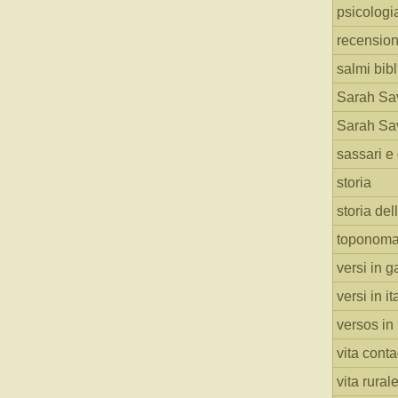
psicologi
recension
salmi bibl
Sarah Sav
Sarah Sav
sassari e 
storia
storia del
toponoma
versi in g
versi in i
versos in
vita cont
vita rural