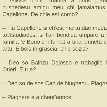
– Glissa domo manna a duos piano
nushedesu amigu meu chi jamaiamus 
Capellone. De chie est como?
– Tiu Capellone si ch’est mortu dae meda
tot’istudiados, si l’an bendida umpare a
familia ‘e Bono chi furriat a una pinneta c
artu. E bois in grascia, chie sezis?
– Deo so Bainzu Dejosso e trabaglio i
Otieri. E tue?
– Deo so de sos Can de Nughedu. Piaghe
– Piaghere e a chent’annos.