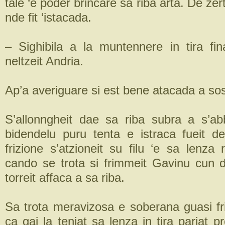
tale ‘e poder brincare sa riba arta. De zer
nde fit ‘istacada.
– Sighibila a la muntennere in tira fina
neltzeit Andria.
Ap’a averiguare si est bene atacada a so
S’allonngheit dae sa riba subra a s’ab
bidendelu puru tenta e istraca fueit 
frizione s’atzioneit su filu ‘e sa lenza r
cando se trota si frimmeit Gavinu cun 
torreit affaca a sa riba.
Sa trota meravizosa e soberana guasi f
ca gai la teniat sa lenza in tira pariat p