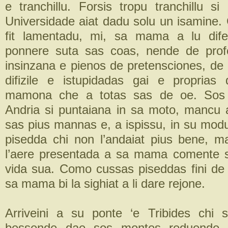
e tranchillu. Forsis tropu tranchillu si
Universidade aiat dadu solu un isamine. 
fit lamentadu, mi, sa mama a lu dife
ponnere suta sas coas, nende de prof
insinzana e pienos de pretensciones, d
difizile e istupidadas gai e propri
mamona che a totas sas de oe. Sos
Andria si puntaiana in sa moto, mancu 
sas pius mannas e, a ispissu, in su modu
pisedda chi non l’andaiat pius bene, m
l’aere presentada a sa mama comente s
vida sua. Como cussas piseddas fini de 
sa mama bi la sighiat a li dare rejone.
Arriveini a su ponte ‘e Tribides chi 
bessende dae sos montes reduende