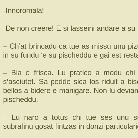
-Innoromala!
-De non creere! E si lasseini andare a su 
– Ch’at brincadu ca tue as missu unu piz
in su fundu ‘e su pischeddu e gai est rest
– Bia e frisca. Lu pratico a modu chi
s’asciutet. Sa pedde sica los riduit a b
bellos a bidere e manigare. Non lu devia
pischeddu.
– Lu naro a totus chi tue ses unu su
subrafinu gosat fintzas in donzi particular