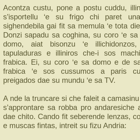
Acontza custu, pone a postu cuddu, illin
s’isportellu ‘e su frigo chi paret un
sighendebila gai fit sa memula ‘e tota d
Donzi sapadu sa coghina, su coro ‘e sa 
domo, aiat bisonzu ‘e illichidonzos,
tapuladuras e illiniros che-i sos mac
frabica. Ei, su coro ‘e sa domo e de sa
frabica ‘e sos cussumos a paris c
preigados dae su mundu ‘e sa TV.
A nde la truncare si che faleit a camasinu 
s’approntare sa robba pro andaresiche a
dae chito. Cando fit seberende lenzas, co
e muscas fintas, intreit su fizu Andria: