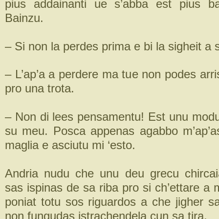
pius addainanti ue s’abba est pius bas
Bainzu.
– Si non la perdes prima e bi la sigheit a 
– L’ap’a a perdere ma tue non podes arri
pro una trota.
– Non di lees pensamentu! Est unu modu 
su meu. Posca appenas agabbo m’ap’as
maglia e asciutu mi ‘esto.
Andria nudu che unu deu grecu chircai
sas ispinas de sa riba pro si ch’ettare 
poniat totu sos riguardos a che jigher s
non fungudas istrachendela cun sa tira.