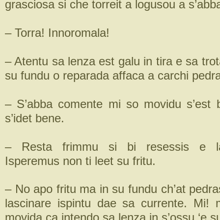
grasciosa si che torreit a logusou a s’abb
– Torra! Innoromala!
– Atentu sa lenza est galu in tira e sa tro
su fundu o reparada affaca a carchi pedra
– S’abba comente mi so movidu s’est 
s’idet bene.
– Resta frimmu si bi resessis e las
Isperemus non ti leet su fritu.
– No apo fritu ma in su fundu ch’at pedr
lascinare ispintu dae sa currente. Mi! m
movida ca intendo sa lenza in s’ossu ‘e su