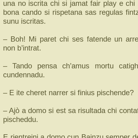
una no iscrita chi si jamat fair play e chi
bona cando si rispetana sas regulas fint
sunu iscritas.
– Boh! Mi paret chi ses fatende un arrej
non b’intrat.
– Tando pensa ch’amus mortu catigh
cundennadu.
– E ite cheret narrer si finius pischende?
– Ajò a domo si est sa risultada chi contat
pischeddu.
E rientreini a domo cun Bainzu semper d