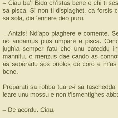
– Ciau ba’! Bido ch’istas bene e chi ti s
sa pisca, Si non ti dispiaghet, ca forsis 
sa sola, dia ‘ennere deo puru.
– Antzis! Nd’apo piaghere e comente. 
no andamus pius umpare a pisca. Cando
jughìa semper fatu che unu cateddu i
mannitu, o menzus dae cando as connot
as seberadu sos oriolos de coro e m’as
bene.
Preparati sa robba tua e-i sa taschedda
leare unu mossu e non t’ismentighes abba
– De acordu. Ciau.