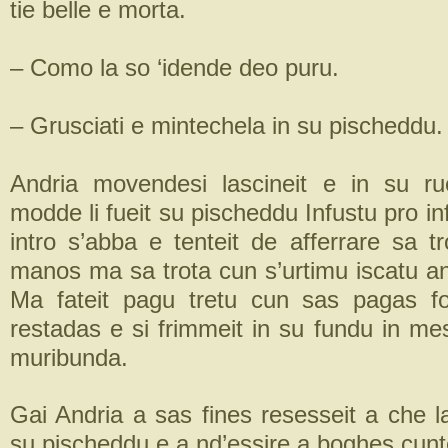
tie belle e morta.
– Como la so ‘idende deo puru.
– Grusciati e mintechela in su pischeddu.
Andria movendesi lascineit e in su r
modde li fueit su pischeddu Infustu pro inf
intro s’abba e tenteit de afferrare sa 
manos ma sa trota cun s’urtimu iscatu an
Ma fateit pagu tretu cun sas pagas for
restadas e si frimmeit in su fundu in me
muribunda.
Gai Andria a sas fines resesseit a che l
su pischeddu e a nd’essire a boghes cunt