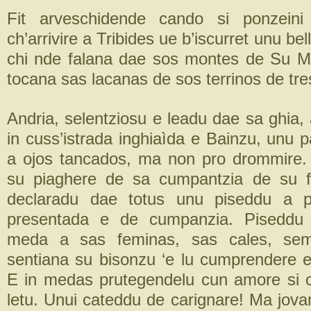
Fit arveschidende cando si ponzeini
ch’arrivire a Tribides ue b’iscurret unu be
chi nde falana dae sos montes de Su M
tocana sas lacanas de sos terrinos de tre
Andria, selentziosu e leadu dae sa ghia,
in cuss’istrada inghiaìda e Bainzu, unu p
a ojos tancados, ma non pro drommire. 
su piaghere de sa cumpantzia de su fi
declaradu dae totus unu piseddu a p
presentada e de cumpanzia. Piseddu 
meda a sas feminas, sas cales, sem
sentiana su bisonzu ‘e lu cumprendere e
E in medas prutegendelu cun amore si ch
letu. Unui cateddu de carignare! Ma jova