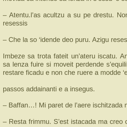
– Atentu.l’as acultzu a su pe drestu. No
resessis
– Che la so ‘idende deo puru. Azigu reses
Imbeze sa trota fateit un’ateru iscatu. A
sa lenza fuire si moveit perdende s’equilib
restare ficadu e non che ruere a modde ‘e
passos addainanti e a insegus.
– Baffan…! Mi paret de l’aere ischitzada
– Resta frimmu. S’est istacada ma creo c