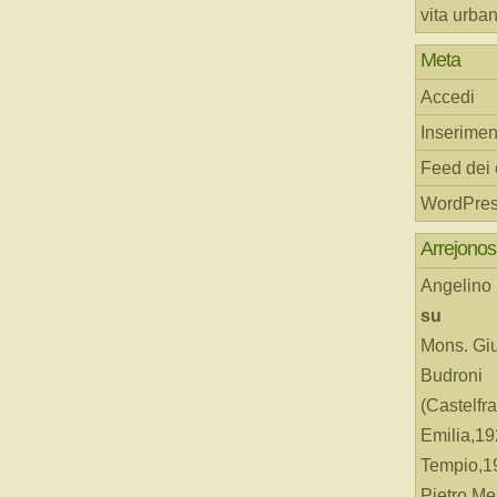
vita urba
Meta
Accedi
Inserimen
Feed dei
WordPres
Arrejonos
Angelino
su
Mons. Gi
Budroni
(Castelfr
Emilia,19
Tempio,19
Pietro Me