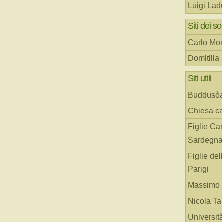
Luigi Lad
Siti dei so
Carlo Mor
Domitilla
Siti utili
Buddusò
Chiesa ca
Figlie Car
Sardegn
Figlie del
Parigi
Massimo 
Nicola T
Universit