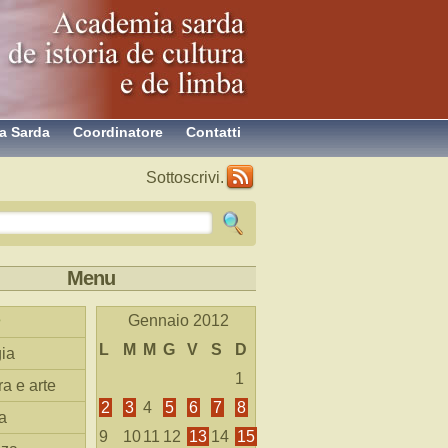
a Sarda
Coordinatore
Contatti
Sottoscrivi.
Menu
Gennaio 2012
L
M
M
G
V
S
D
ia
1
ra e arte
2
3
4
5
6
7
8
a
9
10
11
12
13
14
15