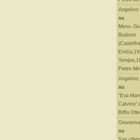
Angelino
su
Mons. Gi
Budroni
(Castelfr
Emilia,19
Tempio,19
Pietro Me
Angelino
su
“Eva Mam
Calvino” 
Biffis Ottel
Giovanna
su
Sas ultim