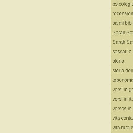
psicologi
recension
salmi bibl
Sarah Sav
Sarah Sav
sassari e 
storia
storia del
toponoma
versi in g
versi in i
versos in
vita cont
vita rural