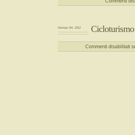
Commenti disa
Cicloturismo
Gennaio 5th, 2012
Commenti disabilitati
su