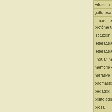
Filosofia
gallurese
Il marchio
protòme t
istituzion
letteratur
letteratur
lingua/li
memoria e
narrativa
onomasti
pedagogi
politologi
prosa