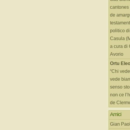
cantones 
de amarg
testament
politico d
Casula (
a cura di
Avorio
Ortu Ele
“Chi vede
vede bianc
senso sto
non ce l’
de Clerm
Amici
Gian Paol