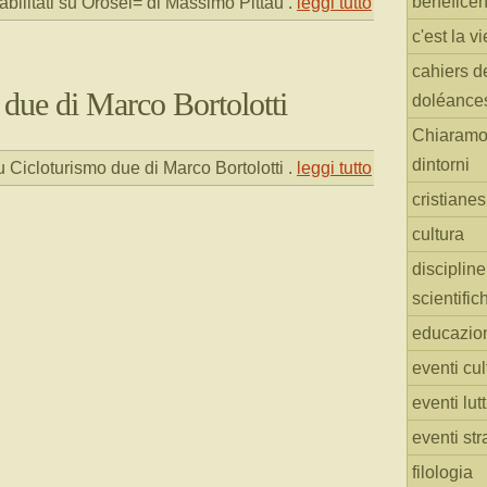
benefice
bilitati
su Orosei=
di Massimo Pittau
.
leggi tutto
c'est la vi
cahiers d
 due di Marco Bortolotti
doléance
Chiaramo
dintorni
 Cicloturismo due di Marco Bortolotti
.
leggi tutto
cristiane
cultura
discipline
scientific
educazio
eventi cul
eventi lut
eventi str
filologia