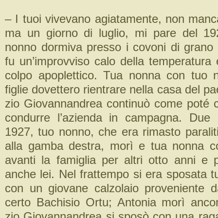
– I tuoi vivevano agiatamente, non manca
ma un giorno di luglio, mi pare del 1
nonno dormiva presso i covoni di grano d
fu un’improvviso calo della temperatura
colpo apoplettico. Tua nonna con tuo 
figlie dovettero rientrare nella casa del p
zio Giovannandrea continuò come poté 
condurre l’azienda in campagna. Due 
1927, tuo nonno, che era rimasto paralit
alla gamba destra, morì e tua nonna co
avanti la famiglia per altri otto anni e
anche lei. Nel frattempo si era sposata 
con un giovane calzolaio proveniente 
certo Bachisio Ortu; Antonia morì anco
zio Giovannandrea si sposò con una rag