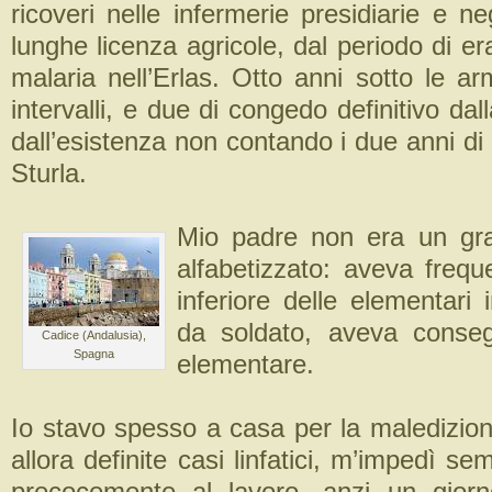
ricoveri nelle infermerie presidiarie e ne
lunghe licenza agricole, dal periodo di er
malaria nell’Erlas. Otto anni sotto le ar
intervalli, e due di congedo definitivo dall
dall’esistenza non contando i due anni d
Sturla.
Mio padre non era un gr
alfabetizzato: aveva frequ
inferiore delle elementari
da soldato, aveva conseg
Cadice (Andalusia),
Spagna
elementare.
Io stavo spesso a casa per la maledizione
allora definite casi linfatici, m’impedì se
precocemente al lavoro, anzi un gior