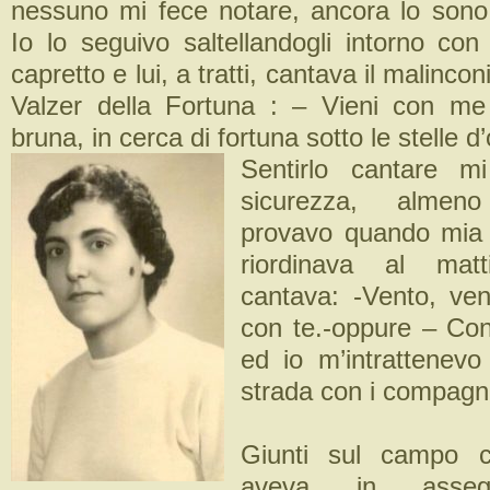
nessuno mi fece notare, ancora lo sono i
Io lo seguivo saltellandogli intorno co
capretto e lui, a tratti, cantava il malincon
Valzer della Fortuna : – Vieni con me
bruna, in cerca di fortuna sotto le stelle d’
Sentirlo cantare m
sicurezza, alme
provavo quando mia
riordinava al mat
cantava: -Vento, ven
con te.-oppure – Con 
ed io m’intrattenevo
strada con i compagn
Giunti sul campo 
aveva in assega