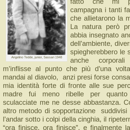
fatto che mi po
campagna i tanti fal
che allietarono la m
La natura però p
abbia insegnato an
dell’ambiente, dive
spiegherebbero le s
Angelino Tedde, junior, Sassari 1948
anche corporali
m’inflisse al punto che più d’una volta
mandai al diavolo, anzi presi forse cons
mia identità forte di fronte alle sue pe
madre fui meno ribelle per quanto 
sculacciate me ne desse abbastanza. C
altro metodo di sopportazione suddivisi 
l’andar sotto i colpi della cinghia, il ripe
“ora finisce, ora finisce”, e finalmente l