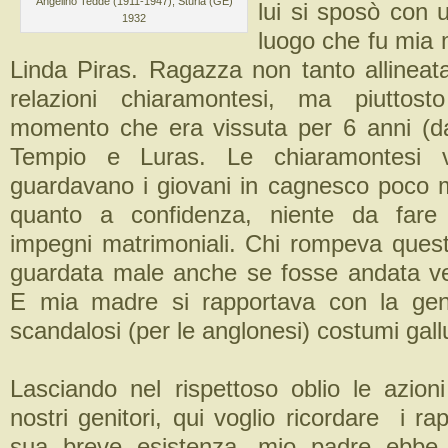
Angelino Tedde (1911-1947), Sturla (GE)
lui si sposò con 
1932
luogo che fu mia 
Linda Piras. Ragazza non tanto allineata 
relazioni chiaramontesi, ma piuttosto
momento che era vissuta per 6 anni (da
Tempio e Luras. Le chiaramontesi 
guardavano i giovani in cagnesco poco
quanto a confidenza, niente da fare 
impegni matrimoniali. Chi rompeva queste
guardata male anche se fosse andata verg
E mia madre si rapportava con la gen
scandalosi (per le anglonesi) costumi gall
Lasciando nel rispettoso oblio le azioni
nostri genitori, qui voglio ricordare i rap
sua breve esistenza, mio padre ebbe