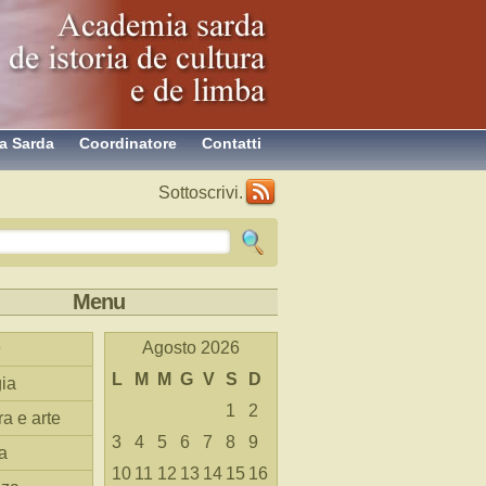
a Sarda
Coordinatore
Contatti
Sottoscrivi.
Menu
Agosto 2026
L
M
M
G
V
S
D
ia
1
2
ra e arte
3
4
5
6
7
8
9
a
10
11
12
13
14
15
16