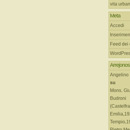
vita urba
Meta
Accedi
Inserimen
Feed dei
WordPres
Arrejonos
Angelino
su
Mons. Gi
Budroni
(Castelfr
Emilia,19
Tempio,19
Pietro Me