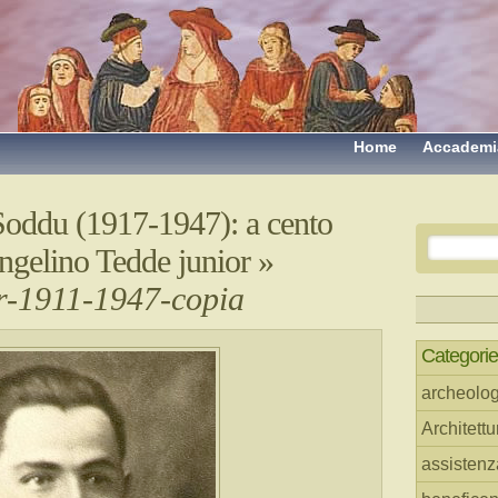
Home
Accademi
Soddu (1917-1947): a cento
Angelino Tedde junior
»
or-1911-1947-copia
Categorie
archeolog
Architettu
assistenz