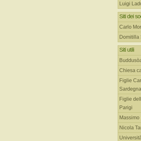
Luigi Lad
Siti dei so
Carlo Mor
Domitilla
Siti utili
Buddusò
Chiesa ca
Figlie Car
Sardegn
Figlie del
Parigi
Massimo 
Nicola T
Universit