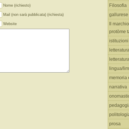
Filosofia
Nome (richiesto)
gallurese
Mail (non sarà pubblicata) (richiesta)
Il marchio
Website
protòme t
istituzion
letteratur
letteratur
lingua/li
memoria e
narrativa
onomasti
pedagogi
politologi
prosa