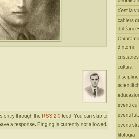
benefice
c'est la vi
cahiers d
doléance
Chiaramo
dintorni
cristiane
cultura
discipline
scientific
educazio
eventi cul
eventi lut
s entry through the
RSS 2.0
feed. You can skip to
eave a response. Pinging is currently not allowed.
eventi str
filologia