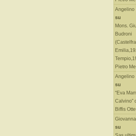
Angelino
su
Mons. Gi
Budroni
(Castelfr
Emilia,19
Tempio,19
Pietro Me
Angelino
su
“Eva Mam
Calvino” 
Biffis Ottel
Giovanna
su
Sas ultim