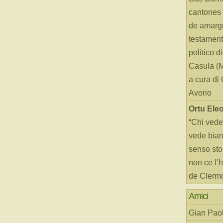
cantones 
de amarg
testament
politico d
Casula (
a cura di
Avorio
Ortu Ele
“Chi vede
vede bianc
senso sto
non ce l’
de Clerm
Amici
Gian Paol