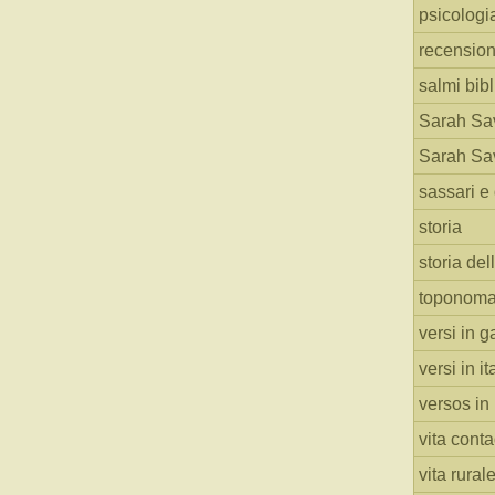
psicologi
recension
salmi bibl
Sarah Sav
Sarah Sav
sassari e 
storia
storia del
toponoma
versi in g
versi in i
versos in
vita cont
vita rural