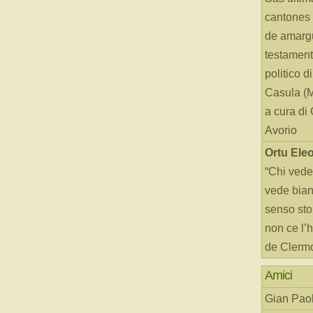
cantones 
de amarg
testament
politico d
Casula (
a cura di
Avorio
Ortu Ele
“Chi vede
vede bianc
senso sto
non ce l’
de Clerm
Amici
Gian Paol