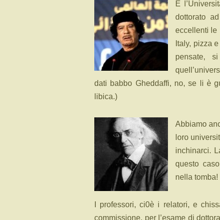
E l’Universi
dottorato a
eccellenti le
Italy, pizza 
pensate, s
quell’univers
dati babbo Gheddaffi, no, se li è g
libica.)
Abbiamo anch
loro universi
inchinarci. L
questo caso
nella tomba!
I professori, ci0è i relatori, e chi
commissione, per l’esame di dottor