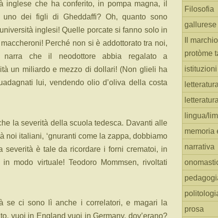
tà inglese che ha conferito, in pompa magna, il
Filosofia
d uno dei figli di Gheddaffi? Oh, quanto sono
gallurese
 università inglesi! Quelle porcate si fanno solo in
Il marchio
e maccheroni! Perché non si è addottorato tra noi,
protòme t
i narra che il neodottore abbia regalato a
istituzion
ità un miliardo e mezzo di dollari! (Non glieli ha
uadagnati lui, vendendo olio d’oliva della costa
letteratur
letteratur
lingua/li
e la severità della scuola tedesca. Davanti alle
memoria e
tà noi italiani, ‘gnuranti come la zappa, dobbiamo
narrativa
a severità è tale da ricordare i forni crematoi, in
 in modo virtuale! Teodoro Mommsen, rivoltati
onomasti
pedagogi
politologi
ssà se ci sono lì anche i correlatori, e magari la
prosa
ato, vuoi in England vuoi in Germany, dov’erano?