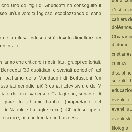
benefice
che uno dei figli di Gheddaffi ha conseguito il
c'est la vi
esso un’università inglese, scopiazzando di sana
cahiers d
doléance
Chiaramo
o della difesa tedesca si è dovuto dimettere per
dintorni
dottorato.
cristiane
 fanno che criticare i nostri lauti gruppi editoriali,
cultura
Benedetti (30 quotidiani e svariati periodici), ad
discipline
n parliamo della Mondadori di Berlusconi (un
scientific
svariati periodici più 3 canali televisivi), e del V
educazio
riale del multivariegato Caltagirono, suocero di
eventi cul
e pare lo chiami babbo, (proprietario del
eventi lut
 Napoli e frattaglie simili). Gl’inglesi, ripeto,
n si dice, perché loro fanno business.
eventi str
filologia