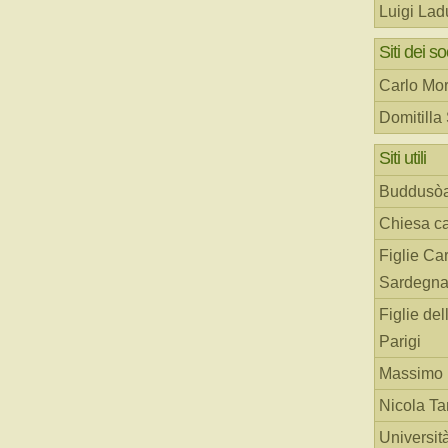
Luigi Lad
Siti dei so
Carlo Mor
Domitilla
Siti utili
Buddusò
Chiesa ca
Figlie Car
Sardegn
Figlie del
Parigi
Massimo 
Nicola T
Universit