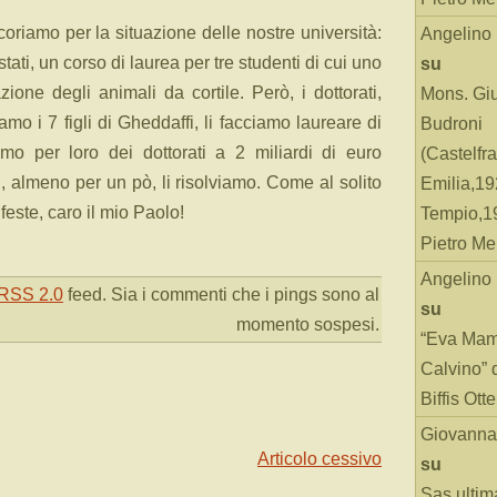
coriamo per la situazione delle nostre università:
Angelino
stati, un corso di laurea per tre studenti di cui uno
su
zione degli animali da cortile. Però, i dottorati,
Mons. Gi
mo i 7 figli di Gheddaffi, li facciamo laureare di
Budroni
mo per loro dei dottorati a 2 miliardi di euro
(Castelfr
, almeno per un pò, li risolviamo. Come al solito
Emilia,19
 feste, caro il mio Paolo!
Tempio,19
Pietro Me
Angelino
RSS 2.0
feed. Sia i commenti che i pings sono al
su
momento sospesi.
“Eva Mam
Calvino” 
Biffis Ottel
Giovanna
Articolo cessivo
su
Sas ultim