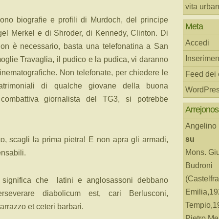
vita urba
ono biografie e profili di Murdoch, del principe
Meta
gel Merkel e di Shroder, di Kennedy, Clinton. Di
Accedi
non è necessario, basta una telefonatina a San
Inserimen
oglie Travaglia, il pudico e la pudica, vi daranno
cinematografiche. Non telefonate, per chiedere le
Feed dei
atrimoniali di qualche giovane della buona
WordPres
ombattiva giornalista del TG3, si potrebbe
Arrejonos
Angelino
su
, scagli la prima pietra! E non apra gli armadi,
Mons. Gi
nsabili.
Budroni
(Castelfr
significa che latini e anglosassoni debbano
Emilia,19
perseverare diabolicum est, cari Berlusconi,
Tempio,19
rrazzo et ceteri barbari.
Pietro Me