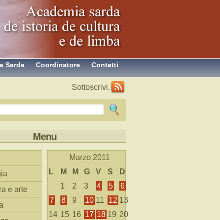
a Sarda
Coordinatore
Contatti
Sottoscrivi.
Menu
Marzo 2011
L
M
M
G
V
S
D
ia
1
2
3
4
5
6
ra e arte
7
8
9
10
11
12
13
a
14
15
16
17
18
19
20