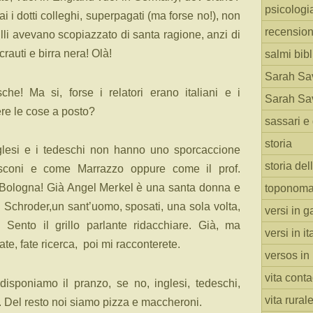
psicologi
i dotti colleghi, superpagati (ma forse no!), non
recension
ulli avevano scopiazzato di santa ragione, anzi di
rauti e birra nera! Olà!
salmi bibl
Sarah Sav
sche! Ma si, forse i relatori erano italiani e i
Sarah Sav
tere le cose a posto?
sassari e 
storia
nglesi e i tedeschi non hanno uno sporcaccione
storia del
sconi e come Marrazzo oppure come il prof.
Bologna! Già Angel Merkel è una santa donna e
toponoma
 Schroder,un sant’uomo, sposati, una sola volta,
versi in g
 Sento il grillo parlante ridacchiare. Già, ma
versi in i
e, fate ricerca, poi mi racconterete.
versos in
vita cont
isponiamo il pranzo, se no, inglesi, tedeschi,
vita rural
 Del resto noi siamo pizza e maccheroni.