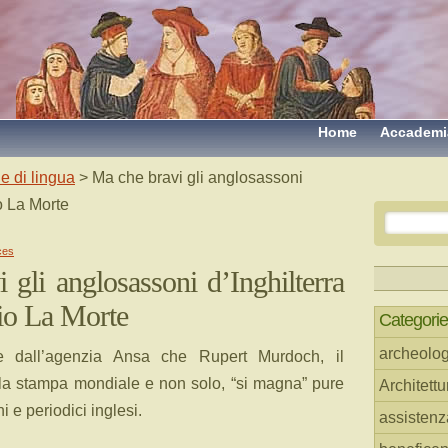
Home
Accademi
e di lingua
> Ma che bravi gli anglosassoni
o La Morte
ces
 gli anglosassoni d’Inghilterra
io La Morte
Categorie
archeolog
e dall’agenzia Ansa che Rupert Murdoch, il
la stampa mondiale e non solo, “si magna” pure
Architettu
ni e periodici inglesi.
assistenz