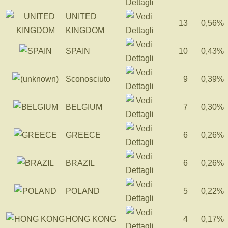
UNITED
13
0,56%
KINGDOM
SPAIN
10
0,43%
Sconosciuto
9
0,39%
BELGIUM
7
0,30%
GREECE
6
0,26%
BRAZIL
6
0,26%
POLAND
5
0,22%
HONG KONG
4
0,17%