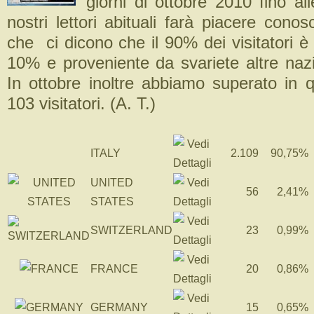
giorni di ottobre 2010 fino al
nostri lettori abituali farà piacere conos
che ci dicono che il 90% dei visitatori è i
10% e proveniente da svariete altre naz
In ottobre inoltre abbiamo superato in q
103 visitatori. (A. T.)
ITALY
2.109
90,75%
UNITED
56
2,41%
STATES
SWITZERLAND
23
0,99%
FRANCE
20
0,86%
GERMANY
15
0,65%