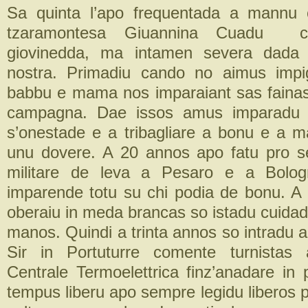
Sa quinta l’apo frequentada a mannu
tzaramontesa Giuannina Cuadu ch
giovinedda, ma intamen severa dada 
nostra. Primadiu cando no aimus impi
babbu e mama nos imparaiant sas faina
campagna. Dae issos amus imparadu e
s’onestade e a tribagliare a bonu e a m
unu dovere. A 20 annos apo fatu pro s
militare de leva a Pesaro e a Bolog
imparende totu su chi podia de bonu. A
oberaiu in meda brancas so istadu cuida
manos. Quindi a trinta annos so intradu a 
Sir in Portuturre comente turnistas 
Centrale Termoelettrica finz’anadare in 
tempus liberu apo sempre legidu liberos 