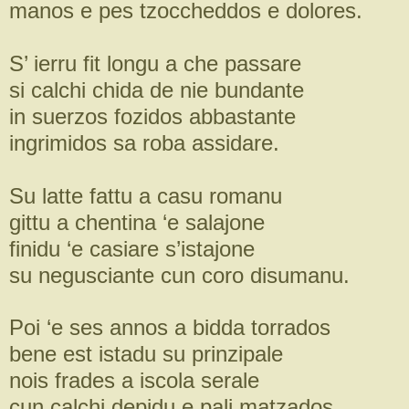
manos e pes tzoccheddos e dolores.
S’ ierru fit longu a che passare
si calchi chida de nie bundante
in suerzos fozidos abbastante
ingrimidos sa roba assidare.
Su latte fattu a casu romanu
gittu a chentina ‘e salajone
finidu ‘e casiare s’istajone
su negusciante cun coro disumanu.
Poi ‘e ses annos a bidda torrados
bene est istadu su prinzipale
nois frades a iscola serale
cun calchi depidu e pali matzados.