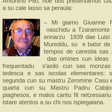
Antoninu Pilo, hoe bos presentamus Gi
a su cale lasso sa peraula:
– Mi giamo Giuanne F
naschidu a Tzaramonte (
ennarzu 1939 dae Luisi
Mureddu, su e bator de 
tempos de carestia sas
dae omines cun ideas 
frequentadu s’asilo cun sas monzas 
tedesca e sas iscolas elementares: 
segunda cun su mastru Zeromine Casu e
quarta cun su Mastru Padru Cabijo
piaghesos, e malos cantu fit netzessariu
istare atentos a su chi nos ispiegaiana.