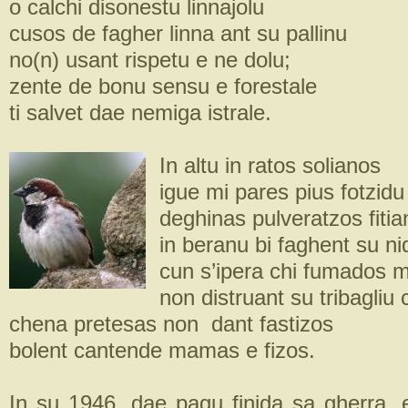
o calchi disonestu linnajolu
cusos de fagher linna ant su pallinu
no(n) usant rispetu e ne dolu;
zente de bonu sensu e forestale
ti salvet dae nemiga istrale.
In altu in ratos solianos
igue mi pares pius fotzidu
deghinas pulveratzos fiti
in beranu bi faghent su ni
cun s’ipera chi fumados 
non distruant su tribagliu
chena pretesas non dant fastizos
bolent cantende mamas e fizos.
In su 1946, dae pagu finida sa gherra, e