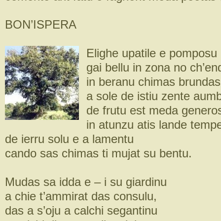
BON’ISPERA
Elighe upatile e pomposu
gai bellu in zona no ch’en
in beranu chimas brunda
a sole de istiu zente aum
de frutu est meda genero
in atunzu atis lande temp
de ierru solu e a lamentu
cando sas chimas ti mujat su bentu.
Mudas sa idda e – i su giardinu
a chie t’ammirat das consulu,
das a s’oju a calchi segantinu