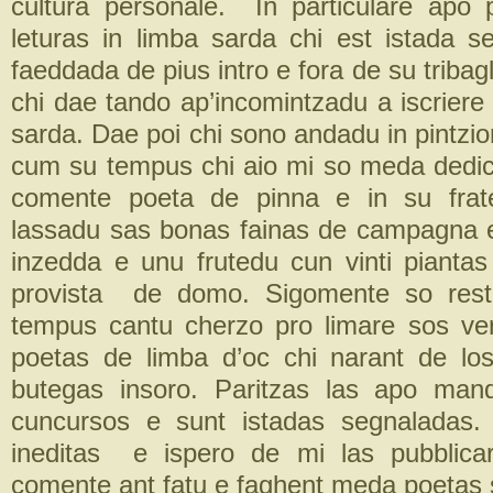
cultura personale. In particulare apo p
leturas in limba sarda chi est istada 
faeddada de pius intro e fora de su tribagl
chi dae tando ap’incomintzadu a iscriere
sarda. Dae poi chi sono andadu in pintzi
cum su tempus chi aio mi so meda dedi
comente poeta de pinna e in su fra
lassadu sas bonas fainas de campagna 
inzedda e unu frutedu cun vinti piantas
provista de domo. Sigomente so rest
tempus cantu cherzo pro limare sos ve
poetas de limba d’oc chi narant de lo
butegas insoro. Paritzas las apo man
cuncursos e sunt istadas segnaladas.
ineditas e ispero de mi las pubblica
comente ant fatu e faghent meda poetas 