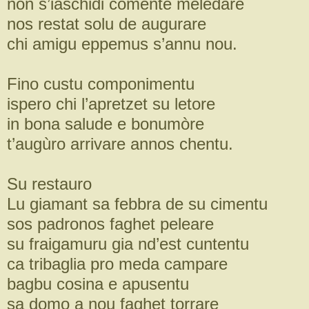
non s’iaschidi comente meledare
nos restat solu de augurare
chi amigu eppemus s’annu nou.
Fino custu componimentu
ispero chi l’apretzet su letore
in bona salude e bonumòre
t’augùro arrivare annos chentu.
Su restauro
Lu giamant sa febbra de su cimentu
sos padronos faghet peleare
su fraigamuru gia nd’est cuntentu
ca tribaglia pro meda campare
bagbu cosina e apusentu
sa domo a nou faghet torrare