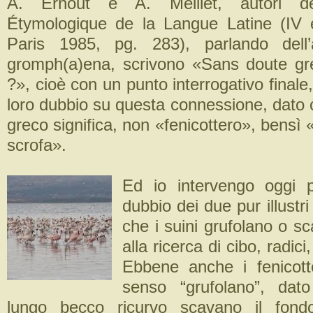
A. Ernout e A. Meillet, autori del
Étymologique de la Langue Latine (IV éd
Paris 1985, pg. 283), parlando dell’a
gromph(a)ena, scrivono «Sans doute gr
?», cioè con un punto interrogativo finale,
loro dubbio su questa connessione, dato c
greco significa, non «fenicottero», bensì 
scrofa».
Ed io intervengo oggi p
dubbio dei due pur illustri 
che i suini grufolano o sc
alla ricerca di cibo, radici,
Ebbene anche i fenicott
senso “grufolano”, dat
lungo becco ricurvo scavano il fondo