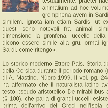
testualmente: praeter hae
animalium ad hoc volum
gromphena avem in Sardin
similem, ignota iam etiam Sardis, ut ex
questi sono notevoli fra animali simi
dimensione la gronfena, uccello dell
dicono essere simile alla gru, ormai ign
Sardi, come ritengo».
Lo storico moderno Ettore Pais, Storia d
della Corsica durante il periodo romano 
di A. Mastino, Nùoro 1999, II vol. pg. 2
ha affermato che il naturalista latino a
testo pseudo-aristotelico De mirabilibus 
(§ 100), che parla di grandi uccelli esist
prima dell’arrivo dei Greci nell’Isol