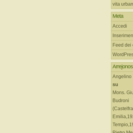
vita urba
Meta
Accedi
Inserimen
Feed dei
WordPres
Arrejonos
Angelino
su
Mons. Gi
Budroni
(Castelfr
Emilia,19
Tempio,19
Pietro Me