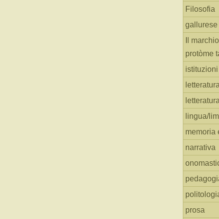
Filosofia
gallurese
Il marchio
protòme t
istituzion
letteratur
letteratur
lingua/li
memoria e
narrativa
onomasti
pedagogi
politologi
prosa