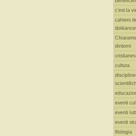
benefice
c'est la vi
cahiers d
doléance
Chiaramo
dintorni
cristiane
cultura
discipline
scientific
educazio
eventi cul
eventi lut
eventi str
filologia