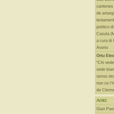
cantones 
de amarg
testament
politico d
Casula (
a cura di
Avorio
Ortu Ele
“Chi vede
vede bianc
senso sto
non ce l’
de Clerm
Amici
Gian Paol