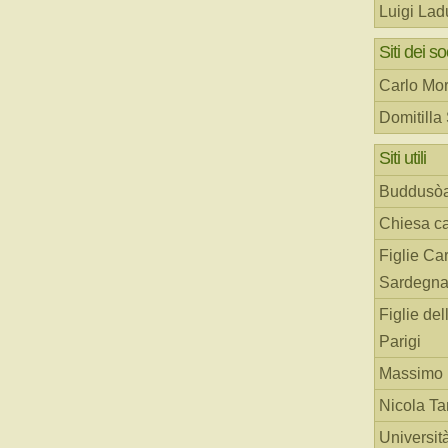
Luigi Lad
Siti dei so
Carlo Mor
Domitilla
Siti utili
Buddusò
Chiesa ca
Figlie Car
Sardegn
Figlie del
Parigi
Massimo 
Nicola T
Universit