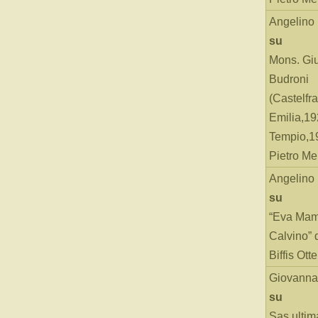
Angelino
su
Mons. Gi
Budroni
(Castelfr
Emilia,19
Tempio,19
Pietro Me
Angelino
su
“Eva Mam
Calvino” 
Biffis Ottel
Giovanna
su
Sas ultim