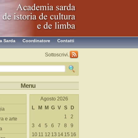
a Sarda
Coordinatore
Contatti
Sottoscrivi.
Menu
Agosto 2026
L
M
M
G
V
S
D
ia
1
2
ra e arte
3
4
5
6
7
8
9
a
10
11
12
13
14
15
16