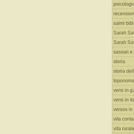
psicologi
recension
salmi bibl
Sarah Sav
Sarah Sav
sassari e 
storia
storia del
toponoma
versi in g
versi in i
versos in
vita cont
vita rural