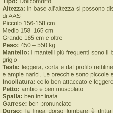
Tipo:
Dolicomorfo
Altezza:
in base all’altezza si possono dis
di AAS
Piccolo 156-158 cm
Medio 158–165 cm
Grande 165 cm e oltre
Peso:
450 – 550 kg
Mantello:
i mantelli più frequenti sono il b
grigio
Testa:
leggera, corta e dal profilo rettili
e ampie narici. Le orecchie sono piccole e
Incollatura:
collo ben attaccato e legger
Petto:
ambio e ben muscolato
Spalla:
ben inclinata
Garrese:
ben pronunciato
Dorso:
la linea dorso lombare è dritta