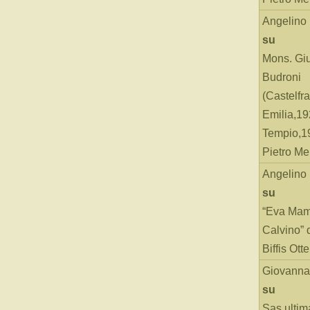
Angelino
su
Mons. Gi
Budroni
(Castelfr
Emilia,19
Tempio,19
Pietro Me
Angelino
su
“Eva Mam
Calvino” 
Biffis Ottel
Giovanna
su
Sas ultim