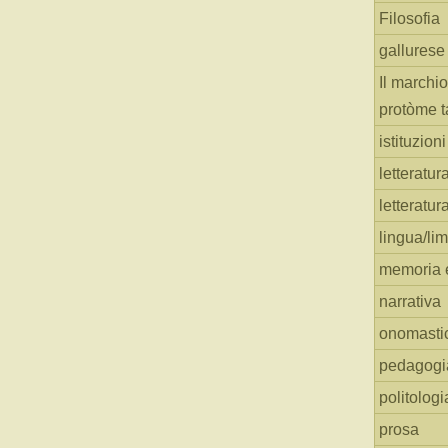
Filosofia
gallurese
Il marchio
protòme t
istituzion
letteratur
letteratur
lingua/li
memoria e
narrativa
onomasti
pedagogi
politologi
prosa