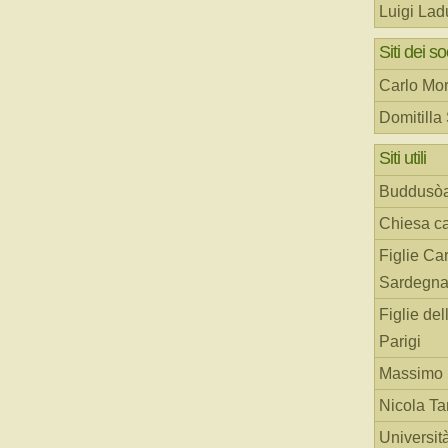
Luigi Lad
Siti dei so
Carlo Mor
Domitilla
Siti utili
Buddusò
Chiesa ca
Figlie Car
Sardegn
Figlie del
Parigi
Massimo 
Nicola T
Universit