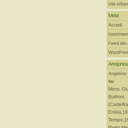
vita urba
Meta
Accedi
Inserimen
Feed dei
WordPres
Arrejonos
Angelino
su
Mons. Gi
Budroni
(Castelfr
Emilia,19
Tempio,19
Pietro Me