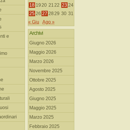
nza
18
19
20
21
22
23
24
e
25
26
27
28
29
30
31
e
« Giu
Ago »
s
Archivi
nti e
Giugno 2026
Maggio 2026
simo
Marzo 2026
Novembre 2025
he
Ottobre 2025
ne
Agosto 2025
turali
Giugno 2025
tuosi
Maggio 2025
aordinari
Marzo 2025
Febbraio 2025