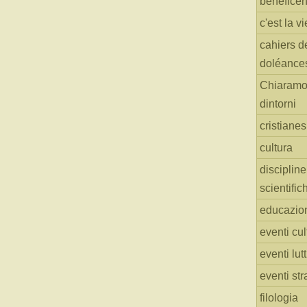
benefice
c'est la vi
cahiers d
doléance
Chiaramo
dintorni
cristiane
cultura
discipline
scientific
educazio
eventi cul
eventi lut
eventi str
filologia