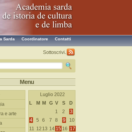
a Sarda
Coordinatore
Contatti
Sottoscrivi.
Menu
Luglio 2022
L
M
M
G
V
S
D
ia
1
2
3
ra e arte
4
5
6
7
8
9
10
a
11
12
13
14
15
16
17