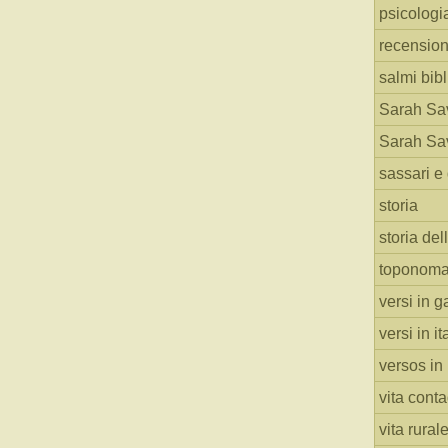
psicologi
recension
salmi bibl
Sarah Sav
Sarah Sav
sassari e 
storia
storia del
toponoma
versi in g
versi in i
versos in
vita cont
vita rural