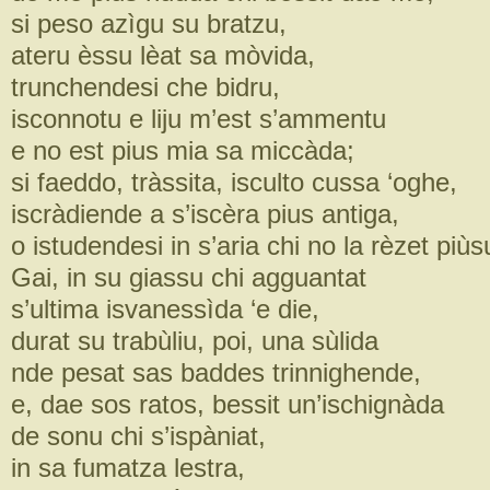
si peso azìgu su bratzu,
ateru èssu lèat sa mòvida,
trunchendesi che bidru,
isconnotu e liju m’est s’ammentu
e no est pius mia sa miccàd
si faeddo, tràssita, isculto cussa ‘oghe,
iscràdiende a s’iscèra pius antiga,
o istudendesi in s’aria chi no la rèzet piùs
Gai, in su giassu chi agguantat
s’ultima isvanessìda ‘e die,
durat su trabùliu, poi, una sùlida
nde pesat sas baddes trinnighende,
e, dae sos ratos, bessit un’ischignàda
de sonu chi s’ispàniat,
in sa fumatza lestra,