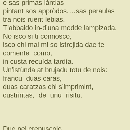
e sas primas làntias
pintant sos appròdos.…sas peraulas
tra nois ruent lebias.
T’abbaido in-d’una modde lampizada.
No isco si ti connosco,
isco chi mai mi so istrejida dae te
comente como,
in custa recuìda tardìa.
Un’istùnda at brujadu totu de nois:
francu duas caras,
duas caratzas chi s’imprimint,
custrintas, de unu
Due nel crepuscolo