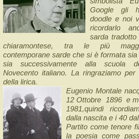
simbolista E
Google gli h
doodle e noi 
ricordarlo a
sarda tradotto
chiaramontese, tra le più maggi
contemporane sarde che si è formata sia
sia successivamente alla scuola d
Novecento italiano. La ringraziamo per
della lirica.
Eugenio Montale nacq
12 Ottobre 1896 e mo
1981,quindi ricordi
dalla nascita e i 40 da
Partito come tenore fi
la poesia come pass