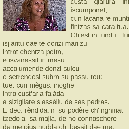
custa giarùra in
iscumponet,
cun lacana ‘e munti
fintzas sa cara tua.
Ch’est in fundu, fui
isjiantu dae te donzi manizu;
intrat chentza peìta,
e isvanessit in mesu
accolumende donzi sulcu
e serrendesi subra su passu tou:
tue, cun mègus, inoghe,
intro cust’aria falàda
a sizigliare s’assèliu de sas pedras.
E deo, rèndida,in su podère ch’inghiriat,
tzedo a sa majia, de no connoschere
de me pius nudda chi bessit dae me;