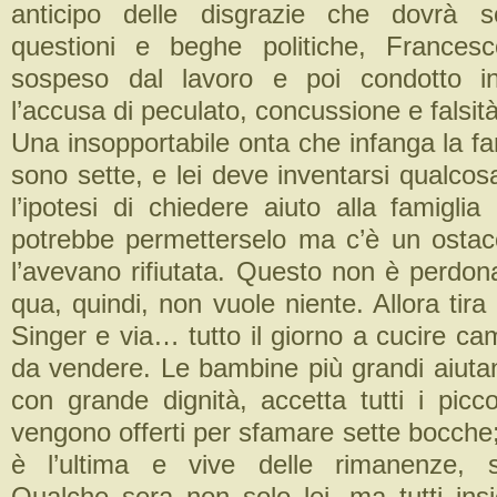
anticipo delle disgrazie che dovrà s
questioni e beghe politiche, Frances
sospeso dal lavoro e poi condotto i
l’accusa di peculato, concussione e falsità i
Una insopportabile onta che infanga la fami
sono sette, e lei deve inventarsi qualcos
l’ipotesi di chiedere aiuto alla famigli
potrebbe permetterselo ma c’è un ostacol
l’avevano rifiutata. Questo non è perdon
qua, quindi, non vuole niente. Allora tira 
Singer e via… tutto il giorno a cucire cami
da vendere. Le bambine più grandi aiutan
con grande dignità, accetta tutti i picco
vengono offerti per sfamare sette bocche; 
è l’ultima e vive delle rimanenze, 
Qualche sera non solo lei, ma tutti ins