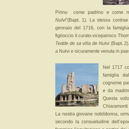
Pirinu come padrino e come m
Nulvi
”(Bapt. 1). La stessa contra
gennaio del 1716, con la famigli
figlioccio il curato-viceparroco Tho
Tedde de sa villa de Nulvi
(Bapt. 2
a Nulvi e sicuramente venuta in pa
Nel 1717 con
famiglia d
cognome pate
e da madri
Questa volt
Chiaramonti
La nostra giovane nobildonna, orm
secondo la consuetudine dell’epo