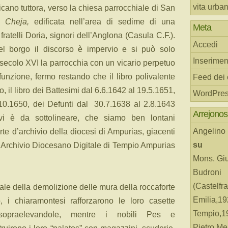
vita urba
icano tuttora, verso la chiesa parrocchiale di San
Cheja,
edificata nell’area di sedime di una
Meta
fratelli Doria, signori dell’Anglona (Casula C.F.).
Accedi
el borgo il discorso è impervio e si può solo
Inserimen
 secolo XVI la parrocchia con un vicario perpetuo
funzione, fermo restando che il libro polivalente
Feed dei
il libro dei Battesimi dal 6.6.1642 al 19.5.1651,
WordPres
.10.1650, dei Defunti dal 30.7.1638 al 2.8.1643
Arrejonos
 vi è da sottolineare, che siamo ben lontani
Angelino
te d’archivio della diocesi di Ampurias, giacenti
su
l’Archivio Diocesano Digitale di Tempio Ampurias
Mons. Gi
Budroni
(Castelfr
iale della demolizione delle mura della roccaforte
Emilia,19
, i chiaramontesi rafforzarono le loro casette
Tempio,19
sopraelevandole, mentre i nobili Pes e
Pietro Me