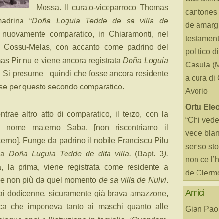
Mossa. Il curato-viceparroco Thomas
cantones 
adrina “
Doña Loguia Tedde de sa villa de
de amarg
e nuovamente comparatico, in Chiaramonti, nel
testament
a Cossu-Melas, con accanto come padrino del
politico d
mas Pirinu e viene ancora registrata
Doña Loguia
Casula (
). Si presume quindi che fosse ancora residente
a cura di
ese per questo secondo comparatico.
Avorio
Ortu Ele
trae altro atto di comparatico, il terzo, con la
“Chi vede
al nome materno Saba, [non riscontriamo il
vede bianc
rno]. Funge da padrino il nobile Franciscu Pilu
senso sto
na
Doña Luguia Tedde de dita villa.
(Bapt. 3
).
non ce l’
a, la prima, viene registrata come residente a
de Clerm
 e non più da quel momento
de
sa villa de Nulvi
.
Amici
ai dodicenne, sicuramente già brava amazzone,
ca che imponeva tanto ai maschi quanto alle
Gian Paol