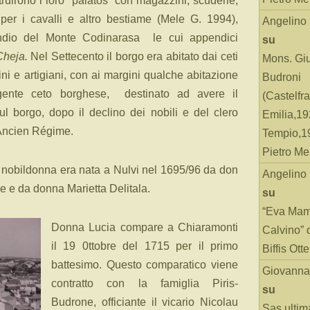
truirono i loro “palatos” con magazzini, scuderie,
per i cavalli e altro bestiame (Mele G. 1994),
Angelino
ndio del Monte Codinarasa le cui appendici
su
Cheja.
Nel Settecento il borgo era abitato dai ceti
Mons. Gi
ini e artigiani, con ai margini qualche abitazione
Budroni
ergente ceto borghese, destinato ad avere il
(Castelfr
 borgo, dopo il declino dei nobili e del clero
Emilia,19
’Ancien Régime.
Tempio,19
Pietro Me
nobildonna era nata a Nulvi nel 1695/96 da don
Angelino
 e da donna Marietta Delitala.
su
“Eva Mam
Donna Lucia compare a Chiaramonti
Calvino” 
il 19 0ttobre del 1715 per il primo
Biffis Ottel
battesimo. Questo comparatico viene
Giovanna
contratto con la famiglia Piris-
su
Budrone, officiante il vicario Nicolau
Sas ultim