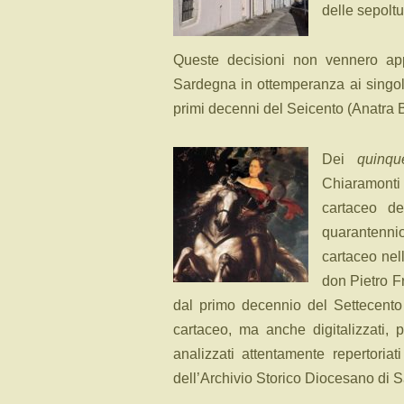
delle sepoltur
Queste decisioni non vennero app
Sardegna in ottemperanza ai singoli 
primi decenni del Seicento (Anatra B
Dei
quinqu
Chiaramonti
cartaceo d
quarantenni
cartaceo nel
don Pietro F
dal primo decennio del Settecento 
cartaceo, ma anche digitalizzati, 
analizzati attentamente repertoriat
dell’Archivio Storico Diocesano di S