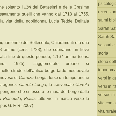
psicologi
me soltanto i
libri
dei Battesimi e delle Cresime
recension
esattamente quelli che vanno dal 1713 al 1755,
salmi bibl
ella vita della nobildonna Lucia Tedde Delitala
Sarah Sav
Sarah Sav
nquantennio del Settecento, Chiaramonti era una
sassari e 
238 anime (cens. 1728), che subiranno un lieve
storia
lla fine di questo periodo, 1.167 anime (cens.
storia del
rdi, 1925). L’agglomerato urbano si
toponoma
nelle strade dell’antico borgo tardo-medioevale
novese di
Carruzu
Longu
, forse un tempo anche
versi in g
-aragonesi
Carrela Longa
, la trasversale
Carrela
versi in i
pongono che ci fossero le mura del borgo dalla
versos in
u Pianedda
,
Piatta,
tutte vie in marcia verso la
vita cont
pus G. F. R. 2007)
vita rural