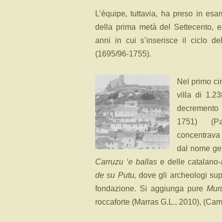
L’équipe, tuttavia, ha preso in esa
della prima metà del Settecento, 
anni in cui s’inserisce il ciclo d
(1695/96-1755).
Nel primo ci
villa di 1.
decremento a
1751) (Pa
concentrava 
dal nome ge
Carruzu ‘e ballas
e delle catalano
de su Putu,
dove gli archeologi sup
fondazione. Si aggiunga pure
Mur
roccaforte (Marras G.L., 2010), (Cam