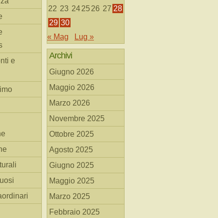
nza
22
23
24
25
26
27
28
e
29
30
e
« Mag
Lug »
s
Archivi
nti e
Giugno 2026
Maggio 2026
simo
Marzo 2026
Novembre 2025
he
Ottobre 2025
ne
Agosto 2025
turali
Giugno 2025
tuosi
Maggio 2025
aordinari
Marzo 2025
Febbraio 2025