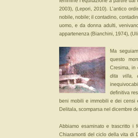
femmine l’equitazione a partire dai 
2003), (Lepori, 2010). L’antico ordin
nobile, nobile; il contadino, contadin
uomo, e da donna adulti, venivano 
appartenenza (Bianchini, 1974), (Uli
Ma seguia
questo mom
Cresima, in 
dita villa,
inequivocab
definitiva r
beni mobili e immobili e dei censi
Delitala, scomparsa nel dicembre de
Abbiamo esaminato e trascritto i 
Chiaramonti del ciclo della vita d