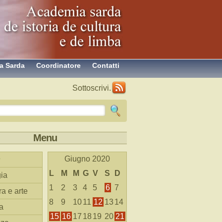
a Sarda
Coordinatore
Contatti
Sottoscrivi.
Menu
Giugno 2020
L
M
M
G
V
S
D
ia
1
2
3
4
5
6
7
ra e arte
8
9
10
11
12
13
14
a
15
16
17
18
19
20
21