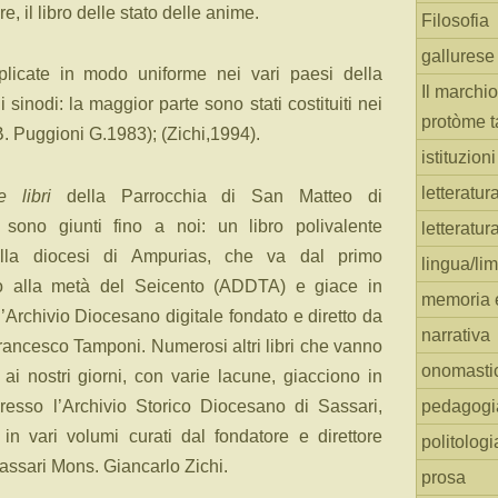
e, il libro delle stato delle anime.
Filosofia
gallurese
licate in modo uniforme nei vari paesi della
Il marchio
sinodi: la maggior parte sono stati costituiti nei
protòme t
. Puggioni G.1983); (Zichi,1994).
istituzion
letteratur
e libri
della Parrocchia di San Matteo di
 sono giunti fino a noi: un libro polivalente
letteratur
ella diocesi di Ampurias, che va dal primo
lingua/li
o alla metà del Seicento (ADDTA) e giace in
memoria e
l’Archivio Diocesano digitale fondato e diretto da
narrativa
rancesco Tamponi. Numerosi altri libri che vanno
onomasti
ai nostri giorni, con varie lacune, giacciono in
pedagogi
presso l’Archivio Storico Diocesano di Sassari,
i in vari volumi curati dal fondatore e direttore
politologi
assari Mons. Giancarlo Zichi.
prosa