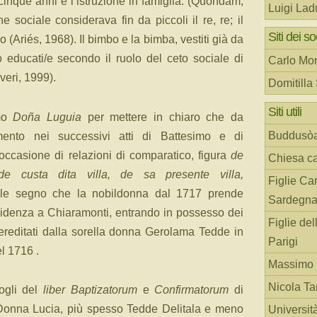
cinque anni e l’istruzione in famiglia. (Quondam,
Luigi Lad
e sociale considerava fin da piccoli il re, re; il
Siti dei so
o (Ariés, 1968). Il bimbo e la bimba, vestiti già da
educati/e secondo il ruolo del ceto sociale di
Carlo Mor
veri, 1999).
Domitilla
Siti utili
mo
Doña Luguia
per mettere in chiaro che da
Buddusò
ento nei successivi atti di Battesimo e di
occasione di relazioni di comparatico, figura
de
Chiesa ca
 de custa dita villa, de sa presente villa,
Figlie Car
ile segno che la nobildonna dal 1717 prende
Sardegn
esidenza a Chiaramonti, entrando in possesso dei
Figlie del
 ereditati dalla sorella donna Gerolama Tedde in
Parigi
l 1716 .
Massimo 
Nicola T
fogli del
liber Baptizatorum
e
Confirmatorum
di
i Donna Lucia, più spesso Tedde Delitala e meno
Universit