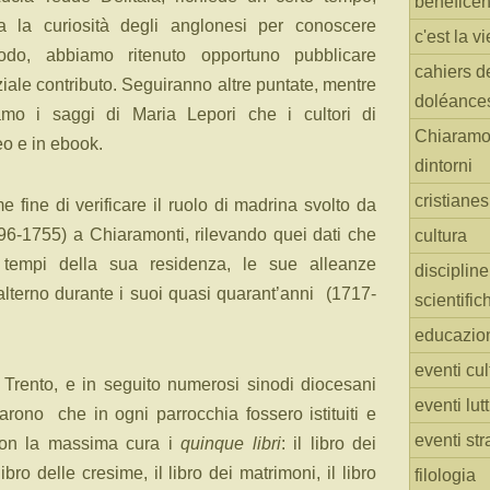
benefice
ata la curiosità degli anglonesi per conoscere
c'est la vi
odo, abbiamo ritenuto opportuno pubblicare
cahiers d
iale contributo. Seguiranno altre puntate, mentre
doléance
mo i saggi di Maria Lepori che i cultori di
Chiaramo
eo e in ebook.
dintorni
cristiane
 fine di verificare il ruolo di madrina svolto da
6-1755) a Chiaramonti, rilevando quei dati che
cultura
tempi della sua residenza, le sue alleanze
discipline
ubalterno durante i suoi quasi quarant’anni (1717-
scientific
educazio
eventi cul
di Trento, e in seguito numerosi sinodi diocesani
eventi lut
tarono che in ogni parrocchia fossero istituiti e
eventi str
con la massima cura i
quinque libri
: il libro dei
libro delle cresime, il libro dei matrimoni, il libro
filologia