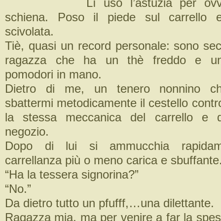
Lì uso l’astuzia per ov
schiena. Poso il piede sul carrello
scivolata.
Tiè, quasi un record personale: sono s
ragazza che ha un thè freddo e un
pomodori in mano.
Dietro di me, un tenero nonnino c
sbattermi metodicamente il cestello contro
la stessa meccanica del carrello e d
negozio.
Dopo di lui si ammucchia rapidamen
carrellanza più o meno carica e sbuffante
“Ha la tessera signorina?”
“No.”
Da dietro tutto un pfufff,…una dilettante.
Ragazza mia, ma per venire a far la spes