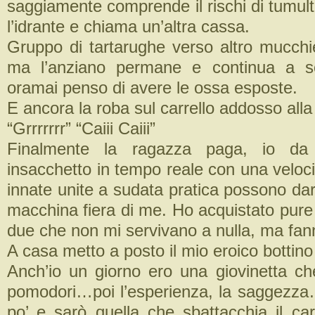
saggiamente comprende il rischi di tumul
l’idrante e chiama un’altra cassa.
Gruppo di tartarughe verso altro mucchie
ma l’anziano permane e continua a sc
oramai penso di avere le ossa esposte.
E ancora la roba sul carrello addosso alla
“Grrrrrrr” “Caiii Caiii”
Finalmente la ragazza paga, io da 
insacchetto in tempo reale con una veloci
innate unite a sudata pratica possono dar
macchina fiera di me. Ho acquistato pure 
due che non mi servivano a nulla, ma fan
A casa metto a posto il mio eroico bottino e
Anch’io un giorno ero una giovinetta c
pomodori…poi l’esperienza, la saggezz
po’ e sarò quella che sbattacchia il carr