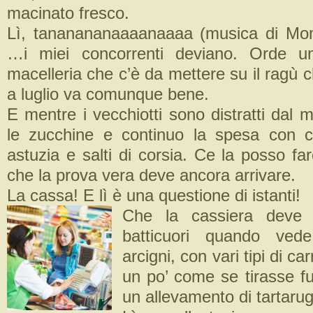
macinato fresco.
Lì, tananananaaaanaaaa (musica di Mom
…i miei concorrenti deviano. Orde u
macelleria che c’è da mettere su il ragù 
a luglio va comunque bene.
E mentre i vecchiotti sono distratti dal m
le zucchine e continuo la spesa con co
astuzia e salti di corsia. Ce la posso f
che la prova vera deve ancora arrivare.
La cassa! E lì è una questione di istanti!
Che la cassiera deve 
batticuori quando vede 
arcigni, con vari tipi di car
un po’ come se tirasse fuo
un allevamento di tartaru