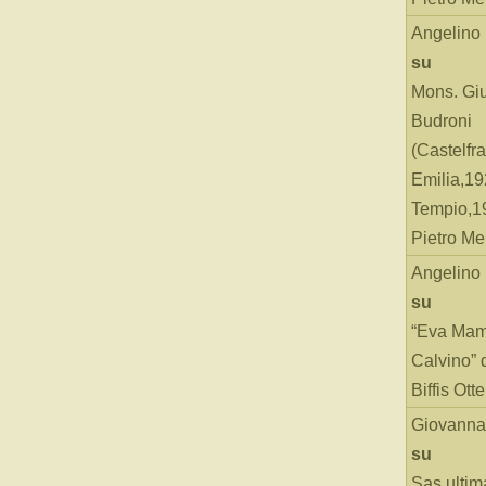
Angelino
su
Mons. Gi
Budroni
(Castelfr
Emilia,19
Tempio,19
Pietro Me
Angelino
su
“Eva Mam
Calvino” 
Biffis Ottel
Giovanna
su
Sas ultim