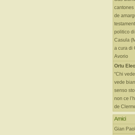
cantones 
de amarg
testament
politico d
Casula (
a cura di
Avorio
Ortu Ele
“Chi vede
vede bianc
senso sto
non ce l’
de Clerm
Amici
Gian Paol