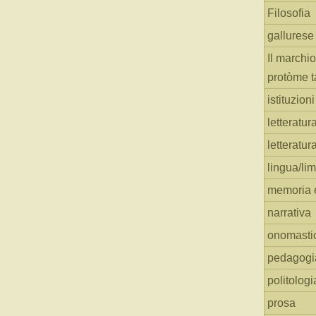
Filosofia
gallurese
Il marchio
protòme t
istituzion
letteratur
letteratur
lingua/li
memoria e
narrativa
onomasti
pedagogi
politologi
prosa