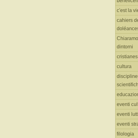
benefice
c'est la vi
cahiers d
doléance
Chiaramo
dintorni
cristiane
cultura
discipline
scientific
educazio
eventi cul
eventi lut
eventi str
filologia