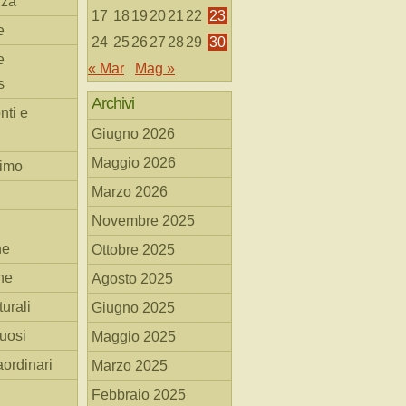
nza
17
18
19
20
21
22
23
e
24
25
26
27
28
29
30
e
« Mar
Mag »
s
Archivi
nti e
Giugno 2026
Maggio 2026
simo
Marzo 2026
Novembre 2025
he
Ottobre 2025
ne
Agosto 2025
turali
Giugno 2025
tuosi
Maggio 2025
aordinari
Marzo 2025
Febbraio 2025