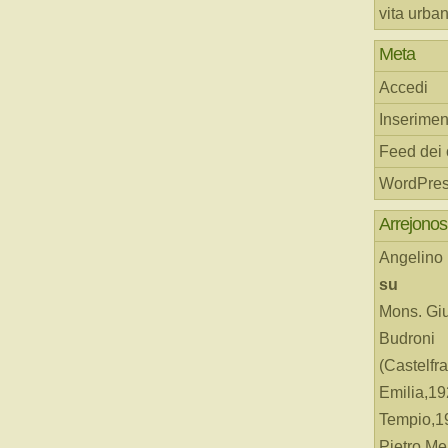
vita urba
Meta
Accedi
Inserimen
Feed dei
WordPres
Arrejonos
Angelino
su
Mons. Gi
Budroni
(Castelfr
Emilia,19
Tempio,19
Pietro Me