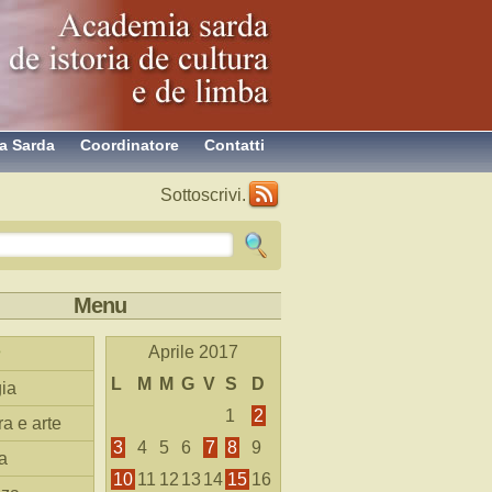
a Sarda
Coordinatore
Contatti
Sottoscrivi.
Menu
Aprile 2017
L
M
M
G
V
S
D
ia
1
2
ra e arte
3
4
5
6
7
8
9
a
10
11
12
13
14
15
16