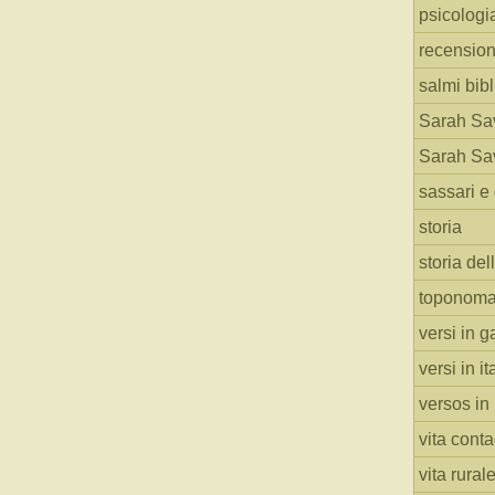
psicologi
recension
salmi bibl
Sarah Sav
Sarah Sav
sassari e 
storia
storia del
toponoma
versi in g
versi in i
versos in
vita cont
vita rural