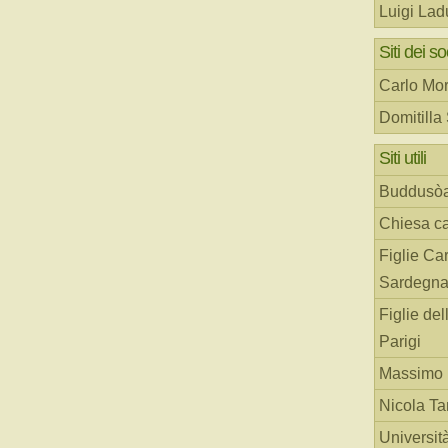
Luigi Lad
Siti dei so
Carlo Mor
Domitilla
Siti utili
Buddusò
Chiesa ca
Figlie Car
Sardegn
Figlie del
Parigi
Massimo 
Nicola T
Universit