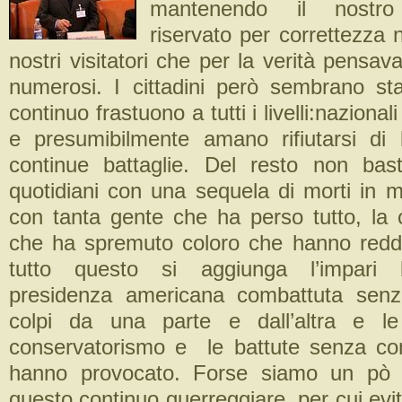
mantenendo il nostro
riservato per correttezza n
nostri visitatori che per la verità pensa
numerosi. I cittadini però sembrano st
continuo frastuono a tutti i livelli:nazional
e presumibilmente amano rifiutarsi di
continue battaglie. Del resto non bas
quotidiani con una sequela di morti in m
con tanta gente che ha perso tutto, la 
che ha spremuto coloro che hanno reddit
tutto questo si aggiunga l’impari b
presidenza americana combattuta senza
colpi da una parte e dall’altra e l
conservatorismo e le battute senza con
hanno provocato. Forse siamo un pò tu
questo continuo guerreggiare, per cui evi