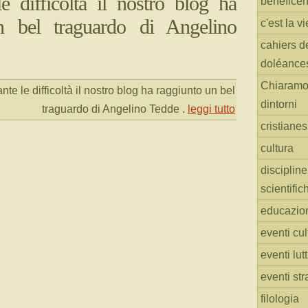
e difficoltà il nostro blog ha
benefice
n bel traguardo di Angelino
c'est la vi
cahiers d
doléance
Chiaramo
te le difficoltà il nostro blog ha raggiunto un bel
dintorni
traguardo di Angelino Tedde
.
leggi tutto
cristiane
cultura
discipline
scientific
educazio
eventi cul
eventi lut
eventi str
filologia