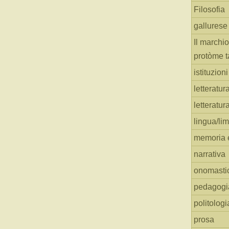
Filosofia
gallurese
Il marchio
protòme t
istituzion
letteratur
letteratur
lingua/li
memoria e
narrativa
onomasti
pedagogi
politologi
prosa