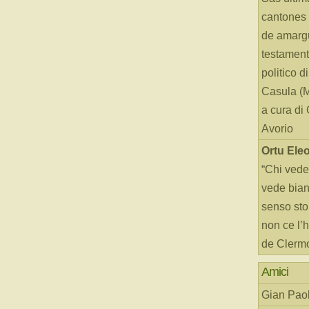
cantones 
de amarg
testament
politico d
Casula (
a cura di
Avorio
Ortu Ele
“Chi vede
vede bianc
senso sto
non ce l’
de Clerm
Amici
Gian Paol