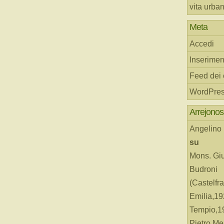
vita urba
Meta
Accedi
Inserimen
Feed dei
WordPres
Arrejonos
Angelino
su
Mons. Gi
Budroni
(Castelfr
Emilia,19
Tempio,19
Pietro Me