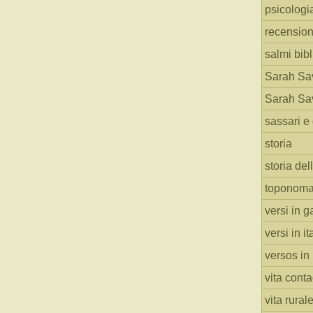
psicologi
recension
salmi bibl
Sarah Sav
Sarah Sav
sassari e 
storia
storia del
toponoma
versi in g
versi in i
versos in
vita cont
vita rural