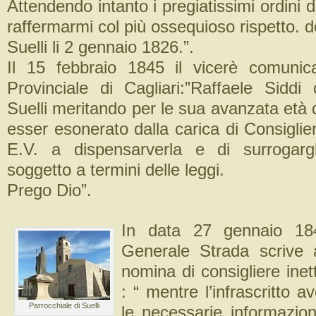
Attendendo intanto i pregiatissimi ordini d
raffermarmi col più ossequioso rispetto. de
Suelli li 2 gennaio 1826.”.
Il 15 febbraio 1845 il vicerè comunica
Provinciale di Cagliari:”Raffaele Siddi 
Suelli meritando per le sua avanzata età d
esser esonerato dalla carica di Consiglier
E.V. a dispensarverla e di surrogargl
soggetto a termini delle leggi.
Prego Dio”.
In data 27 gennaio 184
Generale Strada scrive a
nomina di consigliere inet
: “ mentre l’infrascritto a
Parrocchiale di Suelli
le necessarie informazion