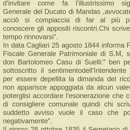
d’invitare come fa l’illustrissimo si
Generale del Ducato di Mandas ,avvocato
acciò si compiaccia di far al più pr
conoscere gli appositi riscontri.Chi scriv
tempo rinnovarsi”.
In data Cagliari 25 agosto 1844 informa F
Fiscale Generale Patrimoniale di S.M, su
don Bartolomeo Casu di Suelli:” ben pen
sottoscritto il sentimentodell’Intendente
per essere depellita la dimanda del rico
non apparisce appoggiata da alcun vale
poterglisi accordare l’esonerazione che 
di consigliere comunale quindi chi scri
suddetto avviso vuole il caso che po
negativamente”.
Il giorno 28 ottobre 1835 il Segretario d