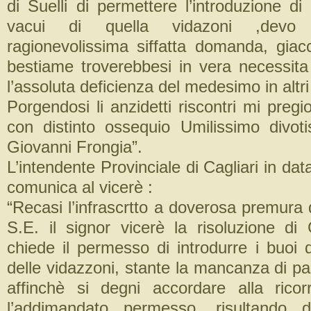
di Suelli di permettere l’introduzione di
vacui di quella vidazoni ,devo 
ragionevolissima siffatta domanda, giac
bestiame troverebbesi in vera necessita
l’assoluta deficienza del medesimo in altri 
Porgendosi li anzidetti riscontri mi pregi
con distinto ossequio Umilissimo divoti
Giovanni Frongia”.
L’intendente Provinciale di Cagliari in dat
comunica al vicerè :
“Recasi l’infrascrtto a doverosa premura
S.E. il signor vicerè la risoluzione di
chiede il permesso di introdurre i buoi 
delle vidazzoni, stante la mancanza di pa
affinchè si degni accordare alla rico
l’addimandato permesso, risultando d