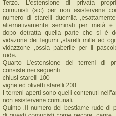
Terzo. L’estensione di privata propr
comunisti (sic) per non esistervene c
numero di starelli duemila ,esattament
alternativamente seminati per metà e
dopo detratta quella parte che si è d
vidazone dei legumi ,starelli mille ad og
vidazzone ,ossia paberile per il pasco
rude.
Quarto L’estensione dei terreni di pr
consiste nei seguenti
chiusi starelli 100
vigne ed olivetti starelli 200
I terreni aperti sono quelli contenuti nell”a
non esistervene comunali.
Quinto .Il numero del bestiame rude di p
di questi comunisti come pecore ,capre, 