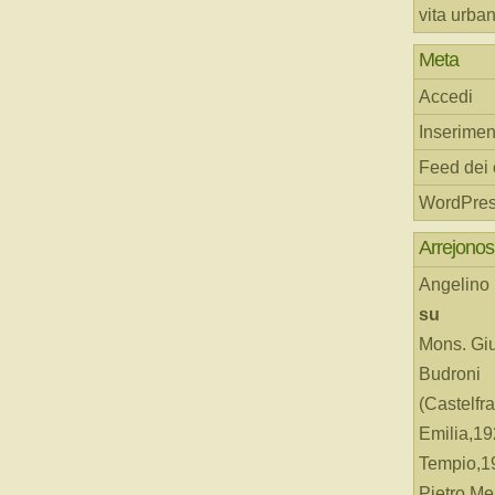
vita urba
Meta
Accedi
Inserimen
Feed dei
WordPres
Arrejonos
Angelino
su
Mons. Gi
Budroni
(Castelfr
Emilia,19
Tempio,19
Pietro Me