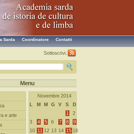
a Sarda
Coordinatore
Contatti
Sottoscrivi.
Menu
Novembre 2014
L
M
M
G
V
S
D
ia
1
2
ra e arte
3
4
5
6
7
8
9
a
10
11
12
13
14
15
16