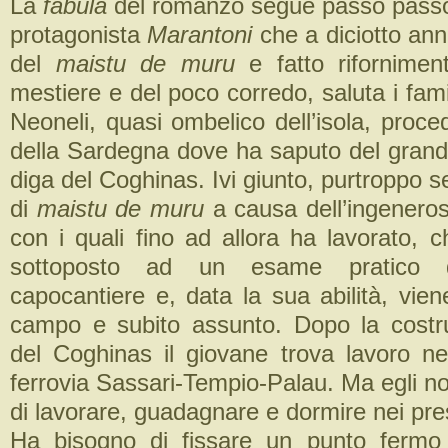
La
fabula
del romanzo segue passo passo 
protagonista
Marantoni
che a diciotto anni
del
maistu de muru
e
fatto rifornimen
mestiere e del poco corredo, saluta i famil
Neoneli, quasi ombelico dell’isola, proce
della Sardegna dove ha saputo del grande
diga del Coghinas. Ivi giunto, purtroppo se
di
maistu de muru
a causa dell’ingeneros
con i quali fino ad allora ha lavorato, 
sottoposto ad un esame pratico 
capocantiere e, data la sua abilità, vie
campo e subito assunto. Dopo la costr
del Coghinas il giovane trova lavoro nel
ferrovia Sassari-Tempio-Palau. Ma egli n
di lavorare, guadagnare e dormire nei pres
Ha bisogno di fissare un punto fermo