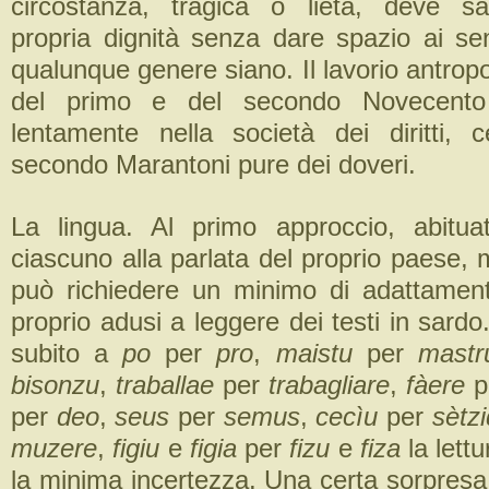
circostanza, tragica o lieta, deve sa
propria dignità senza dare spazio ai sen
qualunque genere siano. Il lavorio antropo
del primo e del secondo Novecento
lentamente nella società dei diritti,
secondo Marantoni pure dei doveri.
La lingua. Al primo approccio, abitu
ciascuno alla parlata del proprio paese, m
può richiedere un minimo di adattament
proprio adusi a leggere dei testi in sardo.
subito a
po
per
pro
,
maistu
per
mastr
bisonzu
,
traballae
per
trabagliare
,
fàere
p
per
deo
,
seus
per
semus
,
cecìu
per
sètz
muzere
,
figiu
e
figia
per
fizu
e
fiza
la lettu
la minima incertezza. Una certa sorpresa