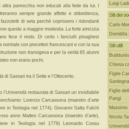
Luigi Lad
i” di altra parrocchia non educati alla fede da lui. I
streranno sempre grande affetto e obbedienza,
Siti dei so
azzoletti di seta perché coprissero i ridondanti
Carlo Mor
nno questo a maggior modestia. La forte amicizia
Domitilla
no fece il resto. Di certo i fanciulli ploaghesi
a normale con precettori francescani e con la sua
Siti utili
struzione non transigeva e per la verità 65 alunni
Buddusò
moteo non erano pochi.
Chiesa ca
Figlie Car
à di Sassari tra il Sette e l’Ottocento.
Sardegn
Figlie del
 l’Università restaurata di Sassari un invidiabile
Parigi
lenchiamo: Lorenzo Carcassona (maestro d’arte
Massimo 
iere in Teologia nel 1774), Giovanni Satta Falchi
tesso anno Matteo Carcassona (maestro d’arte),
Nicola T
liere in Teologia nel 1779) Leonardo Cossu
Universit