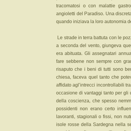
tracomatosi o con malattie gastro
angioletti del Paradiso. Una discre
quando iniziava la loro autonomia d
Le strade in terra battuta con le p
a seconda del vento, giungeva quel
era abituata. Gli assegnatari annu
fare sebbene non sempre con grand
risaputo che i beni di tutti sono b
chiesa, faceva quel tanto che pote
affidato agl’intrecci incontrollabili 
occasione di vantaggi tanto per gli 
della coscienza, che spesso nemmen
possidenti non erano certo influen
lavoranti, stagionali o fissi, non nu
isole rosse della Sardegna nella 