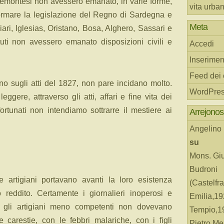
 piemontesi non avessero emanato, in varie forme,
vita urba
iformare la legislazione del Regno di Sardegna e
Meta
iari, Iglesias, Oristano, Bosa, Alghero, Sassari e
tuti non avessero emanato disposizioni civili e
Accedi
Inserimen
Feed dei
eno sugli atti del 1827, non pare incidano molto.
WordPres
leggere, attraverso gli atti, affari e fine vita dei
ortunati non intendiamo sottrarre il mestiere ai
Arrejonos
Angelino
su
Mons. Gi
Budroni
e artigiani portavano avanti la loro esistenza
(Castelfr
reddito. Certamente i giornalieri inoperosi e
Emilia,19
vi, gli artigiani meno competenti non dovevano
Tempio,19
carestie, con le febbri malariche, con i figli
Pietro Me