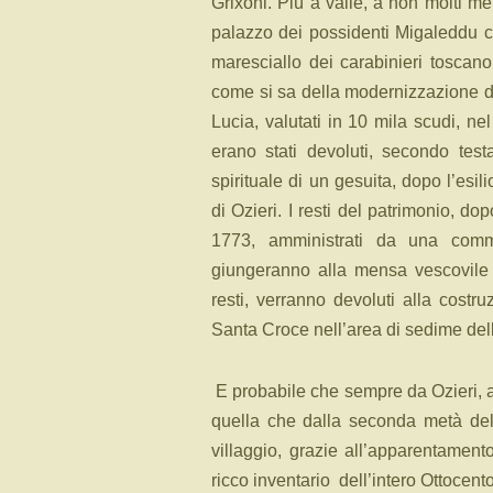
Grixoni. Più a valle, a non molti met
palazzo dei possidenti Migaleddu c
maresciallo dei carabinieri toscano,
come si sa della modernizzazione de
Lucia, valutati in 10 mila scudi, n
erano stati devoluti, secondo test
spirituale di un gesuita, dopo l’esil
di Ozieri. I resti del patrimonio, 
1773, amministrati da una commi
giungeranno alla mensa vescovile 
resti, verranno devoluti alla costr
Santa Croce nell’area di sedime del
E probabile che sempre da Ozieri, al
quella che dalla seconda metà dell
villaggio, grazie all’apparentamen
ricco inventario dell’intero Ottocento 