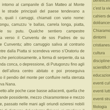
benefice
to intorno al campanile di San Matteo al Monte
c'est la vi
 le strade principali del paese tendevano a
cahiers d
e, quali i carruggi, chiamati con vario nome:
doléance
ongu, carruzzu ‘e ballas, carrela longa, piatta,
Chiaramo
de su putu. Qualche sentiero campestre
dintorni
va verso il Cunventu de sos Padres de su
Cunventu; altro carruggio saliva al contrario
cristiane
tre dalla Piatta si scendeva verso s’Oratoriu de
cultura
 che pericolosamente, a forma di serpente, da sa
discipline
nda conca, o depressione, di Putugonzu fino agli
scientific
a dell’allora centro abitato e poi proseguiva
educazio
 il pendio del monte per confluire nella sterrata
eventi cul
rva Nana.
petto alle poche case basse adiacenti, quella che
eventi lut
e grande possidente, mezzo chiaramontese e mezzo
eventi str
, passato nelle mani agli oriundi ozieresi nobili
filologia