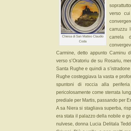
soprattut
verso cui
converger
carruzzu l
Chiesa di San Matteo Claudio
carrela 
Coda
converge
Carmine, detto appunto Caminu de 
verso s’Oratoriu de su Rosariu, men
Santa Rughe e quindi a s’istradone
Rughe costeggiava la vasta e profo
spuntoni di roccia alla periferi
pericolosamente come sterrata lungo
prediale per Martis, passando per E
A sa Niera si stagliava superba, ris
era stata il palazzo della nobile 
nulvese, donna Lucia Delitala Tedde