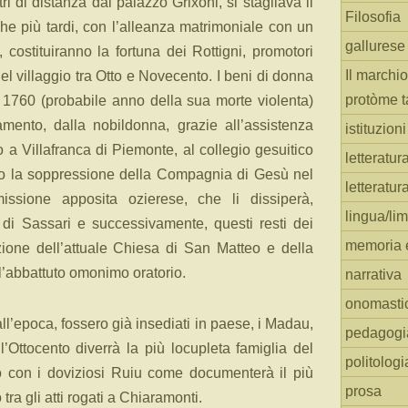
ri di distanza dal palazzo Grixoni, si stagliava il
Filosofia
he più tardi, con l’alleanza matrimoniale con un
gallurese
 costituiranno la fortuna dei Rottigni, promotori
Il marchio
l villaggio tra Otto e Novecento. I beni di donna
protòme t
el 1760 (probabile anno della sua morte violenta)
amento, dalla nobildonna, grazie all’assistenza
istituzion
io a Villafranca di Piemonte, al collegio gesuitico
letteratur
dopo la soppressione della Compagnia di Gesù nel
letteratur
ssione apposita ozierese, che li dissiperà,
lingua/li
di Sassari e successivamente, questi resti dei
memoria e
uzione dell’attuale Chiesa di San Matteo e della
l’abbattuto omonimo oratorio.
narrativa
onomasti
l’epoca, fossero già insediati in paese, i Madau,
pedagogi
’Ottocento diverrà la più locupleta famiglia del
politologi
to con i doviziosi Ruiu come documenterà il più
prosa
tra gli atti rogati a Chiaramonti.