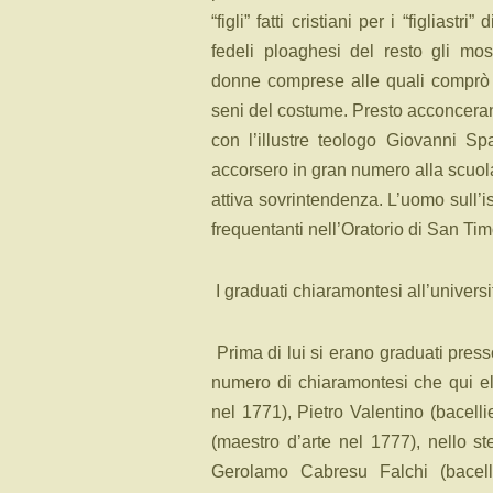
“figli” fatti cristiani per i “figliastr
fedeli ploaghesi del resto gli mo
donne comprese alle quali comprò f
seni del costume. Presto acconcera
con l’illustre teologo Giovanni Spa
accorsero in gran numero alla scuol
attiva sovrintendenza. L’uomo sull’i
frequentanti nell’Oratorio di San Ti
I graduati chiaramontesi all’universit
Prima di lui si erano graduati presso
numero di chiaramontesi che qui e
nel 1771), Pietro Valentino (bacell
(maestro d’arte nel 1777), nello s
Gerolamo Cabresu Falchi (bacel