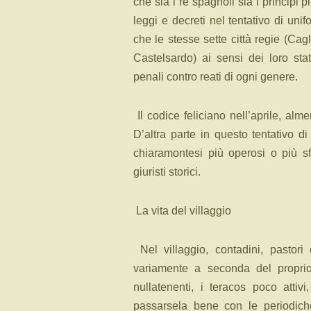
che sia i re spagnoli sia i principi
leggi e decreti nel tentativo di un
che le stesse sette città regie (Cagl
Castelsardo) ai sensi dei loro sta
penali contro reati di ogni genere.
Il codice feliciano nell’aprile, alm
D’altra parte in questo tentativo di 
chiaramontesi più operosi o più sf
giuristi storici.
La vita del villaggio
Nel villaggio, contadini, pastori 
variamente a seconda del proprio 
nullatenenti, i teracos poco atti
passarsela bene con le periodiche 