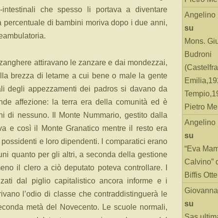
-intestinali che spesso li portava a diventare
Angelino
ta percentuale di bambini moriva dopo i due anni,
su
eambulatoria.
Mons. Gi
Budroni
ozzanghere attiravano le zanzare e dai mondezzai,
(Castelfr
la brezza di letame a cui bene o male la gente
Emilia,19
ali degli appezzamenti dei padros si davano da
Tempio,19
e affezione: la terra era della comunità ed è
Pietro Me
eni di nessuno. Il Monte Nummario, gestito dalla
Angelino
va e così il Monte Granatico mentre il resto era
su
tra possidenti e loro dipendenti. I comparatici erano
“Eva Mam
uni quanto per gli altri, a seconda della gestione
Calvino” 
o il clero a ciò deputato poteva controllare. I
Biffis Ottel
zati dal piglio capitalistico ancora informe e i
Giovanna
trivano l’odio di classe che contraddistinguerà le
su
seconda metà del Novecento. Le scuole normali,
Sas ultim