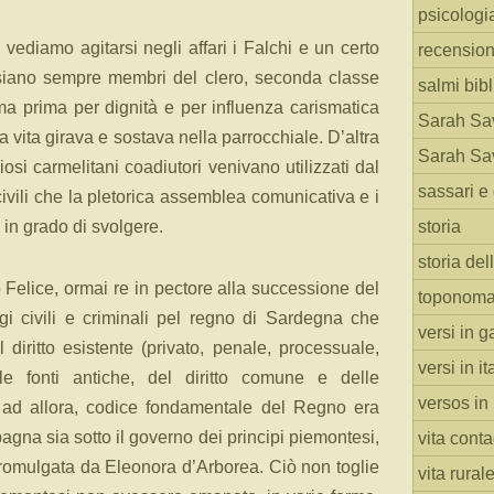
psicologi
 vediamo agitarsi negli affari i Falchi e un certo
recension
 siano sempre membri del clero, seconda classe
salmi bibl
 ma prima per dignità e per influenza carismatica
Sarah Sav
lla vita girava e sostava nella parrocchiale. D’altra
Sarah Sav
igiosi carmelitani coadiutori venivano utilizzati dal
sassari e 
civili che la pletorica assemblea comunicativa e i
storia
 in grado di svolgere.
storia del
 Felice, ormai re in pectore alla successione del
toponoma
ggi civili e criminali pel regno di Sardegna che
versi in g
 diritto esistente (privato, penale, processuale,
versi in i
lle fonti antiche, del diritto comune e delle
versos in
no ad allora, codice fondamentale del Regno era
Spagna sia sotto il governo dei principi piemontesi,
vita cont
romulgata da Eleonora d’Arborea. Ciò non toglie
vita rural