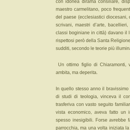
con idonea dirama consiliare, dis
maestro carmelitano, poco frequentat
del paese (ecclesiastici diocesani, c
scrivani, maestri d’arte, bacellieri,
classi boginiane in città) davano il 
rispettosi però della Santa Religione
sudditi, secondo le teorie più illumi
Un ottimo figlio di Chiaramonti, v
ambita, ma deperita.
In quello stesso anno il bravissim
di studi di teologia, vinceva il c
trasferiva con vasto seguito famili
vista economico, aveva fatto un 
spesso inesigibili. Forse avrebbe 
parrocchia, ma una volta iniziata la 