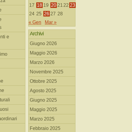
nza
17
18
19
20
21
22
23
e
24
25
26
27
28
e
« Gen
Mar »
s
Archivi
nti e
Giugno 2026
Maggio 2026
simo
Marzo 2026
Novembre 2025
he
Ottobre 2025
ne
Agosto 2025
turali
Giugno 2025
tuosi
Maggio 2025
aordinari
Marzo 2025
Febbraio 2025