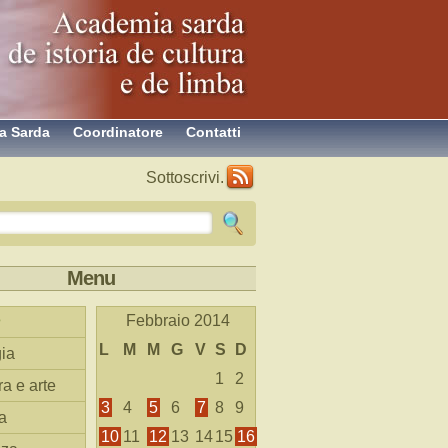
a Sarda
Coordinatore
Contatti
Sottoscrivi.
Menu
Febbraio 2014
L
M
M
G
V
S
D
ia
1
2
ra e arte
3
4
5
6
7
8
9
a
10
11
12
13
14
15
16