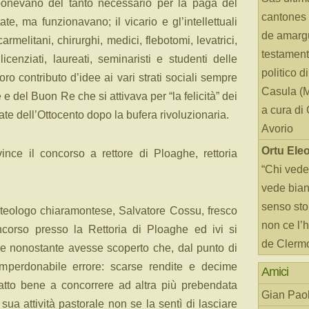
ponevano del tanto necessario per la paga del
cantones 
e, ma funzionavano; il vicario e gl’intellettuali
de amarg
armelitani, chirurghi, medici, flebotomi, levatrici,
testament
 licenziati, laureati, seminaristi e studenti delle
politico d
loro contributo d’idee ai vari strati sociali sempre
Casula (
 e del Buon Re che si attivava per “la felicità” dei
a cura di
nate dell’Ottocento dopo la bufera rivoluzionaria.
Avorio
Ortu Ele
ince il concorso a rettore di Ploaghe, rettoria
“Chi vede
vede bianc
senso sto
o teologo chiaramontese, Salvatore Cossu, fresco
non ce l’
oncorso presso la Rettoria di Ploaghe ed ivi si
de Clerm
are nonostante avesse scoperto che, dal punto di
imperdonabile errore: scarse rendite e decime
Amici
fatto bene a concorrere ad altra più prebendata
Gian Paol
sua attività pastorale non se la sentì di lasciare