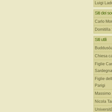
Luigi Lad
Siti dei so
Carlo Mor
Domitilla
Siti utili
Buddusò
Chiesa ca
Figlie Car
Sardegn
Figlie del
Parigi
Massimo 
Nicola T
Universit