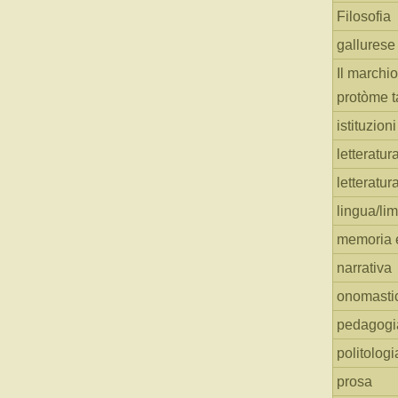
Filosofia
gallurese
Il marchio
protòme t
istituzion
letteratur
letteratur
lingua/li
memoria e
narrativa
onomasti
pedagogi
politologi
prosa