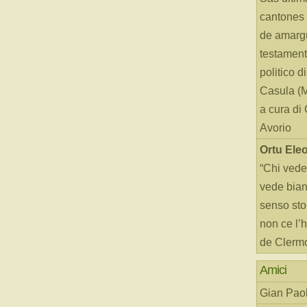
cantones 
de amarg
testament
politico d
Casula (
a cura di
Avorio
Ortu Ele
“Chi vede
vede bianc
senso sto
non ce l’
de Clerm
Amici
Gian Paol