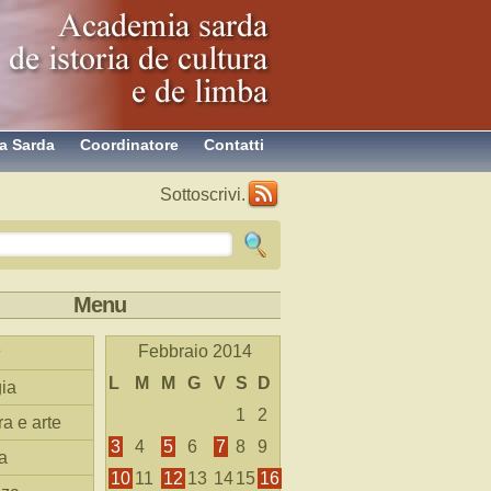
a Sarda
Coordinatore
Contatti
Sottoscrivi.
Menu
Febbraio 2014
L
M
M
G
V
S
D
ia
1
2
ra e arte
3
4
5
6
7
8
9
a
10
11
12
13
14
15
16