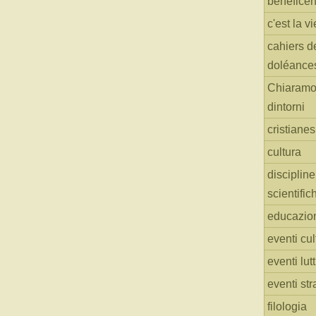
benefice
c'est la vi
cahiers d
doléance
Chiaramo
dintorni
cristiane
cultura
discipline
scientific
educazio
eventi cul
eventi lut
eventi str
filologia