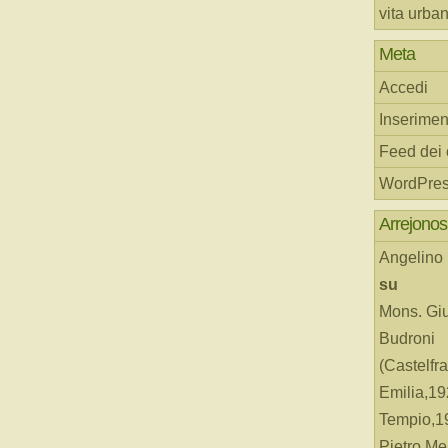
vita urba
Meta
Accedi
Inserimen
Feed dei
WordPres
Arrejonos
Angelino
su
Mons. Gi
Budroni
(Castelfr
Emilia,19
Tempio,19
Pietro Me