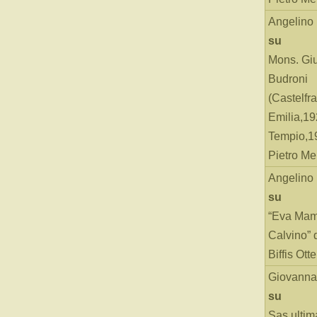
Angelino
su
Mons. Gi
Budroni
(Castelfr
Emilia,19
Tempio,19
Pietro Me
Angelino
su
“Eva Mam
Calvino” 
Biffis Ottel
Giovanna
su
Sas ultim