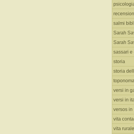
psicologi
recension
salmi bibl
Sarah Sav
Sarah Sav
sassari e 
storia
storia del
toponoma
versi in g
versi in i
versos in
vita cont
vita rural