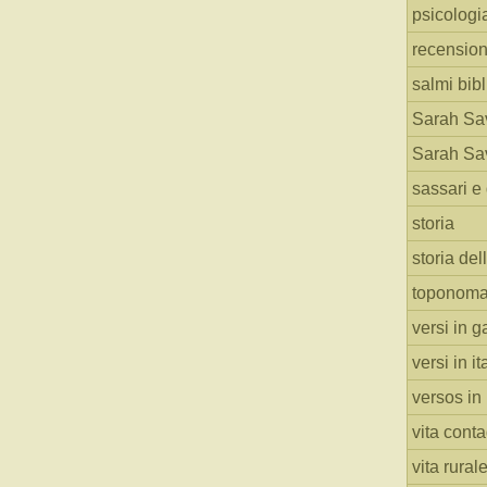
psicologi
recension
salmi bibl
Sarah Sav
Sarah Sav
sassari e 
storia
storia del
toponoma
versi in g
versi in i
versos in
vita cont
vita rural