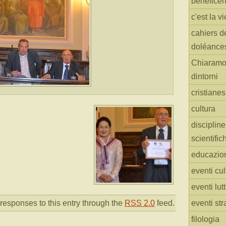
benefice
c'est la vi
cahiers d
doléance
Chiaramo
dintorni
cristiane
cultura
discipline
scientific
educazio
eventi cul
eventi lut
responses to this entry through the
RSS 2.0
feed.
eventi str
filologia