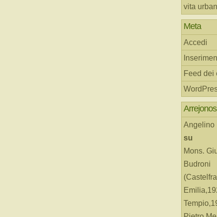
vita urba
Meta
Accedi
Inserimen
Feed dei
WordPres
Arrejonos
Angelino
su
Mons. Gi
Budroni
(Castelfr
Emilia,19
Tempio,19
Pietro Me