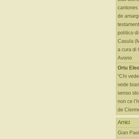
cantones 
de amarg
testament
politico d
Casula (
a cura di
Avorio
Ortu Ele
“Chi vede
vede bianc
senso sto
non ce l’
de Clerm
Amici
Gian Paol