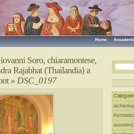
Home
Accademi
iovanni Soro, chiaramontese,
ndra Rajabhat (Thailandia) a
ont
»
DSC_0197
Categorie
archeolog
Architettu
assistenz