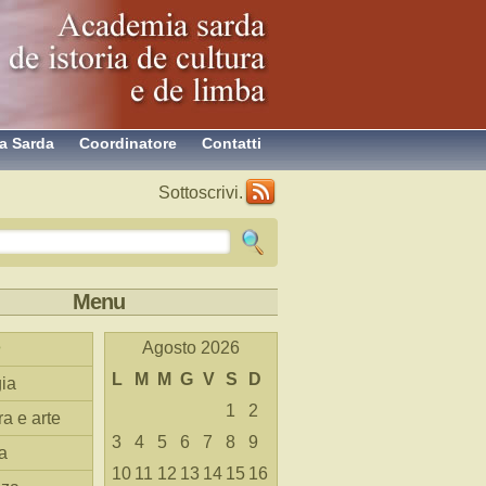
a Sarda
Coordinatore
Contatti
Sottoscrivi.
Menu
Agosto 2026
L
M
M
G
V
S
D
ia
1
2
ra e arte
3
4
5
6
7
8
9
a
10
11
12
13
14
15
16