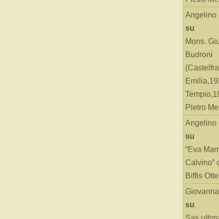
Angelino
su
Mons. Gi
Budroni
(Castelfr
Emilia,19
Tempio,19
Pietro Me
Angelino
su
“Eva Mam
Calvino” 
Biffis Ottel
Giovanna
su
Sas ultim