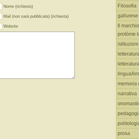
Filosofia
Nome (richiesto)
gallurese
Mail (non sarà pubblicata) (richiesta)
Il marchio
Website
protòme t
istituzion
letteratur
letteratur
lingua/li
memoria e
narrativa
onomasti
pedagogi
politologi
prosa