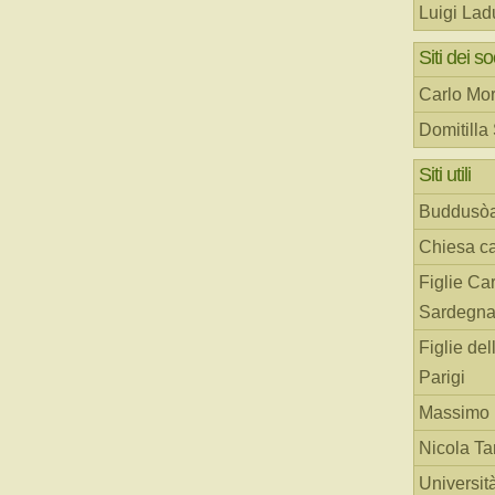
Luigi Lad
Siti dei so
Carlo Mor
Domitilla
Siti utili
Buddusò
Chiesa ca
Figlie Car
Sardegn
Figlie del
Parigi
Massimo 
Nicola T
Universit