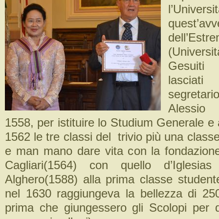
l’Univers
quest’avv
dell’Est
(Univers
Gesuiti
lasciat
segretar
Alessio
1558, per istituire lo Studium Generale e 
1562 le tre classi del trivio più una class
e man mano dare vita con la fondazione 
Cagliari(1564) con quello d’Iglesia
Alghero(1588) alla prima classe studen
nel 1630 raggiungeva la bellezza di 25
prima che giungessero gli Scolopi per da