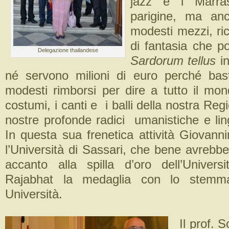
jazz e i Marras
parigine, ma an
modesti mezzi, ri
di fantasia che p
Delegazione thailandese
Sardorum tellus
in
né servono milioni di euro perché bas
modesti rimborsi per dire a tutto il mon
costumi, i canti e i balli della nostra Reg
nostre profonde radici umanistiche e ling
In questa sua frenetica attività Giovann
l’Università di Sassari, che bene avrebbe f
accanto alla spilla d’oro dell’Univers
Rajabhat la medaglia con lo stemma
Università.
Il prof. S