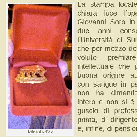
La stampa local
chiara luce l’o
Giovanni Soro in
due anni conse
l’Università di Su
che per mezzo del
voluto premia
intellettuale che
buona origine ag
con sangue in pa
non ha dimenti
intero e non si è
guscio di profes
prima, di dirigent
e, infine, di pensi
L’elefantino d’oro